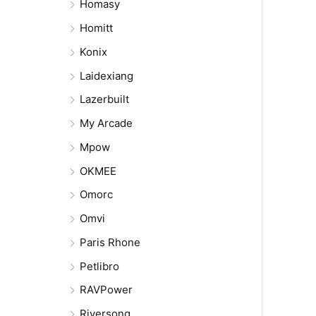
Homasy
Homitt
Konix
Laidexiang
Lazerbuilt
My Arcade
Mpow
OKMEE
Omorc
Omvi
Paris Rhone
Petlibro
RAVPower
Riversong