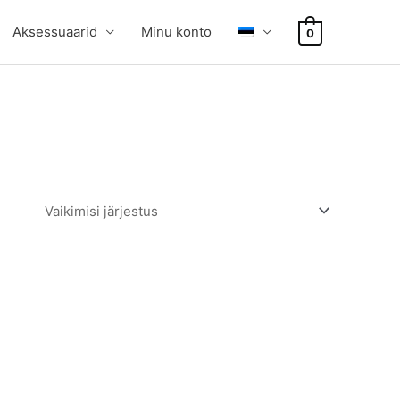
Aksessuaarid
Minu konto
0