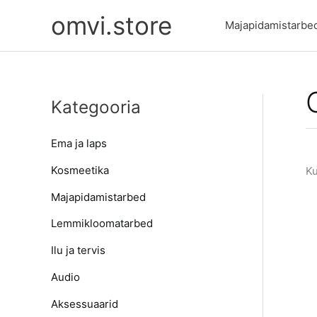
Skip
omvi.store
to
Majapidamistarbe
content
Kategooria
Ema ja laps
Kosmeetika
Ku
Majapidamistarbed
Lemmikloomatarbed
Ilu ja tervis
Audio
Aksessuaarid