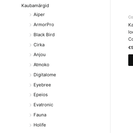
Kaubamärgid
Aiper
Co
ArmorPro
Ka
lo
Black Bird
C
Cirka
€
Anjou
Atmoko
Digitalome
Eyebree
Epeios
Evatronic
Fauna
Holife