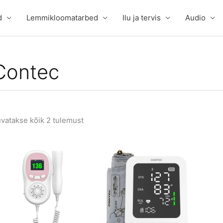
d
Lemmikloomatarbed
Ilu ja tervis
Audio
Contec
vatakse kõik 2 tulemust