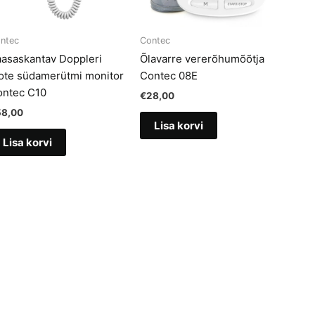
ntec
Contec
asaskantav Doppleri
Õlavarre vererõhumõõtja
ote südamerütmi monitor
Contec 08E
ontec C10
€
28,00
58,00
Lisa korvi
Lisa korvi