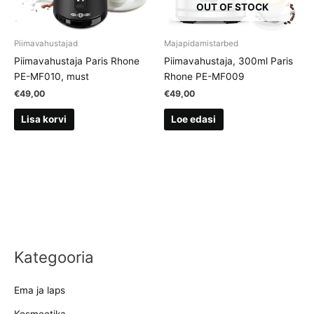
OUT OF STOCK
Piimavahustajad
Majapidamistarbed
Piimavahustaja Paris Rhone
Piimavahustaja, 300ml Paris
PE-MF010, must
Rhone PE-MF009
€
49,00
€
49,00
Lisa korvi
Loe edasi
Kategooria
Ema ja laps