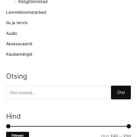
Köögitööriistad
Lemmikloomatarbed
Ilu ja tervis
Audio
Aksessuaarid
Kaubamärgid
Otsing
O
Otsi
t
s
i
Hind
:
M
M
Filtreeri
Hind:
€40
—
€50