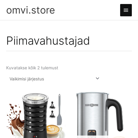
Skip
omvi.store
Main
to
content
Men
Piimavahustajad
Kuvatakse kõik 2 tulemust