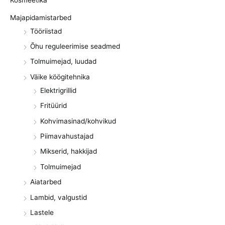
Kosmeetika
Majapidamistarbed
Tööriistad
Õhu reguleerimise seadmed
Tolmuimejad, luudad
Väike köögitehnika
Elektrigrillid
Fritüürid
Kohvimasinad/kohvikud
Piimavahustajad
Mikserid, hakkijad
Tolmuimejad
Aiatarbed
Lambid, valgustid
Lastele