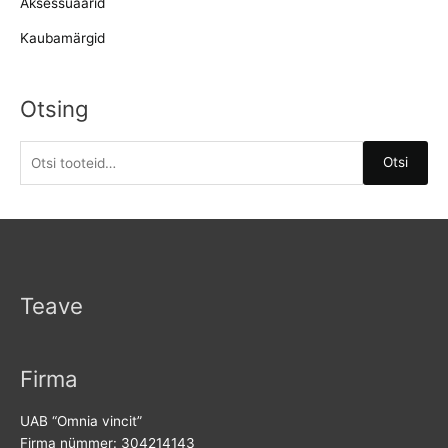
Aksessuaarid
Kaubamärgid
Otsing
O
Otsi
t
s
i
:
Teave
Firma
UAB “Omnia vincit”
Firma nümmer: 304214143