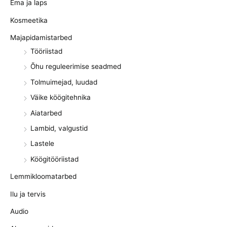
Ema ja laps
Kosmeetika
Majapidamistarbed
Tööriistad
Õhu reguleerimise seadmed
Tolmuimejad, luudad
Väike köögitehnika
Aiatarbed
Lambid, valgustid
Lastele
Köögitööriistad
Lemmikloomatarbed
Ilu ja tervis
Audio