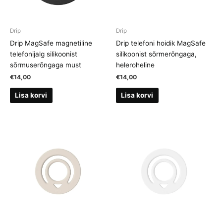
Drip
Drip
Drip MagSafe magnetiline
Drip telefoni hoidik MagSafe
telefonijalg silikoonist
silikoonist sõrmerõngaga,
sõrmuserõngaga must
heleroheline
€
14,00
€
14,00
Lisa korvi
Lisa korvi