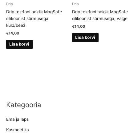
Drip
Drip
Drip telefoni hoidik MagSafe
Drip telefoni hoidik MagSafe
silikoonist sõrmusega,
silikoonist sõrmusega, valge
kuld/beež
€
14,00
€
14,00
Lisa korvi
Lisa korvi
Kategooria
Ema ja laps
Kosmeetika