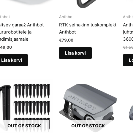
thbot
Anthbot
Anth
itsev garaaž Anthbot
RTK seinakinnituskomplekt
Anth
rurobotitele ja
Anthbot
juht
adimisjaamale
360
€
79,00
149,00
€
1.5
Lisa korvi
Lisa korvi
L
OUT OF STOCK
OUT OF STOCK