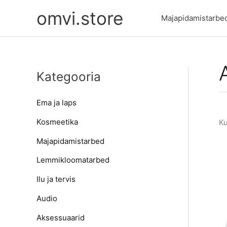
Skip
omvi.store
to
Majapidamistarbe
content
Kategooria
Ema ja laps
Kosmeetika
Ku
Majapidamistarbed
Lemmikloomatarbed
Ilu ja tervis
Audio
Aksessuaarid