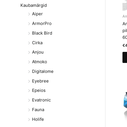
Kaubamärgid
Aiper
An
ArmorPro
An
pi
Black Bird
6
Cirka
€
Anjou
Atmoko
Digitalome
Eyebree
Epeios
Evatronic
Fauna
Holife