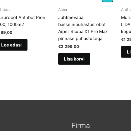
thbot
Aiper
Anth
rurobot Anthbot Pion
Juhtmevaba
Muru
000, 1000m2
basseinipuhastusrobot
LiDA
Aiper Scuba X1 Pro Max
kogu
699,00
pinnase puhastusega
€
1.2
Loe edasi
€
2.299,00
Li
Lisa korvi
Firma