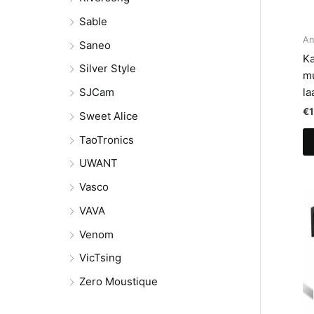
Sable
An
Saneo
Ka
Silver Style
mu
la
SJCam
€
Sweet Alice
TaoTronics
UWANT
Vasco
VAVA
Venom
VicTsing
Zero Moustique