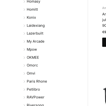
Homasy
An
Homitt
An
Konix
ju
Laidexiang
9
€
Lazerbuilt
My Arcade
Mpow
OKMEE
Omorc
Omvi
Paris Rhone
Petlibro
RAVPower
Riversong