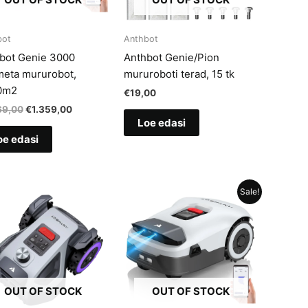
bot
Anthbot
bot Genie 3000
Anthbot Genie/Pion
meta mururobot,
mururoboti terad, 15 tk
0m2
€
19,00
Algne
Current
69,00
€
1.359,00
hind
price
Loe edasi
oli:
is:
oe edasi
€1.569,00.
€1.359,00.
Sale!
OUT OF STOCK
OUT OF STOCK