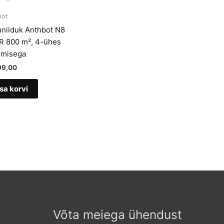
bot
niiduk Anthbot N8
R 800 m², 4-ühes
misega
99,00
sa korvi
Võta meiega ühendust