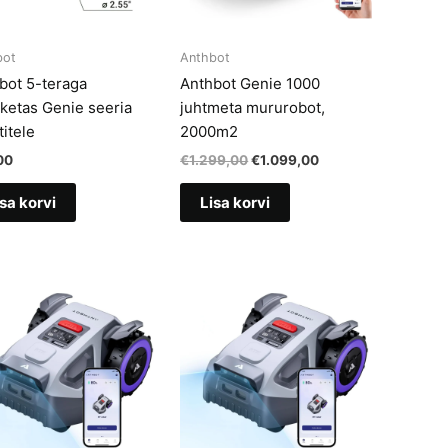
bot
Anthbot
bot 5-teraga
Anthbot Genie 1000
eketas Genie seeria
juhtmeta mururobot,
itele
2000m2
Algne
Current
00
€
1.299,00
€
1.099,00
hind
price
oli:
is:
sa korvi
Lisa korvi
€1.299,00.
€1.099,00.