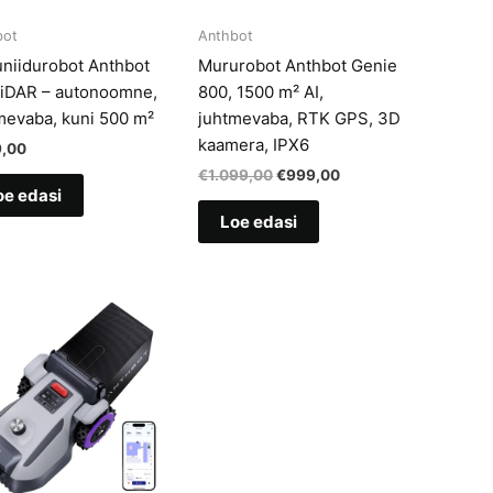
bot
Anthbot
niidurobot Anthbot
Mururobot Anthbot Genie
iDAR – autonoomne,
800, 1500 m² AI,
mevaba, kuni 500 m²
juhtmevaba, RTK GPS, 3D
kaamera, IPX6
,00
Algne
Current
€
1.099,00
€
999,00
hind
price
oe edasi
oli:
is:
Loe edasi
€1.099,00.
€999,00.