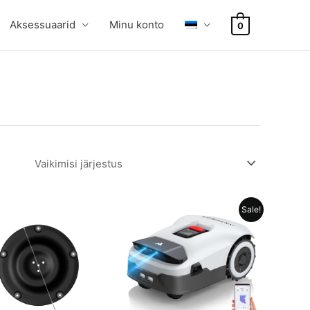
Aksessuaarid
Minu konto
0
Sale!