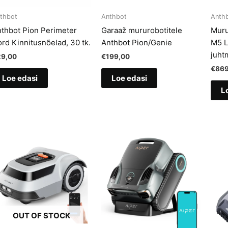
thbot
Anthbot
Anth
thbot Pion Perimeter
Garaaž mururobotitele
Muru
rd Kinnitusnõelad, 30 tk.
Anthbot Pion/Genie
M5 L
juht
29,00
€
199,00
€
869
Loe edasi
Loe edasi
L
OUT OF STOCK