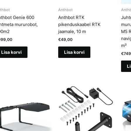
thbot
Anthbot
Anth
thbot Genie 600
Anthbot RTK
Juht
htmeta mururobot,
pikenduskaabel RTK
muru
00m2
jaamale, 10 m
M5 R
navi
999,00
€
49,00
m²
Lisa korvi
Lisa korvi
€
749
Li