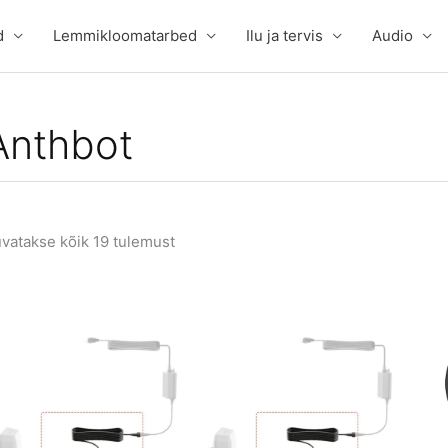
d
Lemmikloomatarbed
Ilu ja tervis
Audio
Anthbot
vatakse kõik 19 tulemust