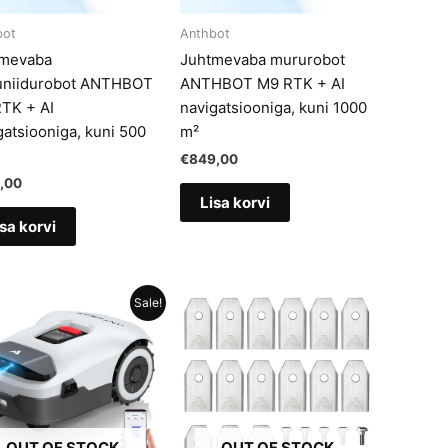
bot
Anthbot
mevaba
Juhtmevaba mururobot
niidurobot ANTHBOT
ANTHBOT M9 RTK + AI
TK + AI
navigatsiooniga, kuni 1000
gatsiooniga, kuni 500
m²
€
849,00
,00
Lisa korvi
sa korvi
Sale!
OUT OF STOCK
OUT OF STOCK