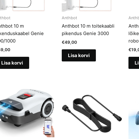
thbot
Anthbot
Anth
thbot 10 m
Anthbot 10 m toitekaabli
Anth
kenduskaabel Genie
pikendus Genie 3000
lõik
00/1000
robot
€
49,00
49,00
€
19,
Lisa korvi
Lisa korvi
Li