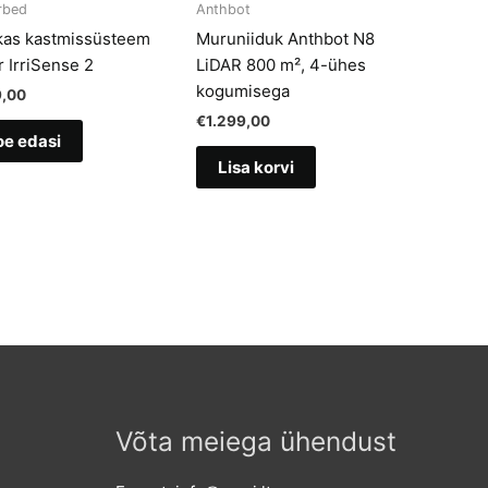
rbed
Anthbot
kas kastmissüsteem
Muruniiduk Anthbot N8
r IrriSense 2
LiDAR 800 m², 4-ühes
kogumisega
,00
€
1.299,00
oe edasi
Lisa korvi
Võta meiega ühendust