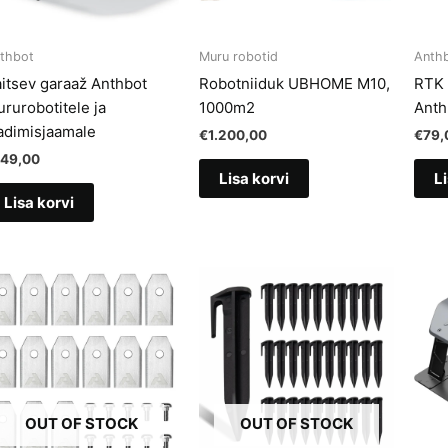
thbot
Muru robotid
Anth
itsev garaaž Anthbot
Robotniiduk UBHOME M10,
RTK 
rurobotitele ja
1000m2
Anth
adimisjaamale
€
1.200,00
€
79,
149,00
Lisa korvi
Li
Lisa korvi
OUT OF STOCK
OUT OF STOCK