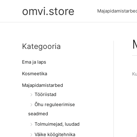
Skip
omvi.store
to
Majapidamistarbe
content
Kategooria
Ema ja laps
Kosmeetika
Ku
Majapidamistarbed
Tööriistad
Õhu reguleerimise
seadmed
Tolmuimejad, luudad
Väike köögitehnika