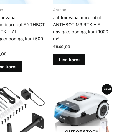
bot
Anthbot
mevaba
Juhtmevaba mururobot
niidurobot ANTHBOT
ANTHBOT M9 RTK + AI
TK + AI
navigatsiooniga, kuni 1000
gatsiooniga, kuni 500
m²
€
849,00
,00
Lisa korvi
sa korvi
Sale!
OUT OF STOCK