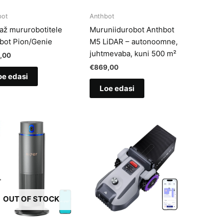
bot
Anthbot
až mururobotitele
Muruniidurobot Anthbot
bot Pion/Genie
M5 LiDAR – autonoomne,
juhtmevaba, kuni 500 m²
,00
€
869,00
oe edasi
Loe edasi
OUT OF STOCK