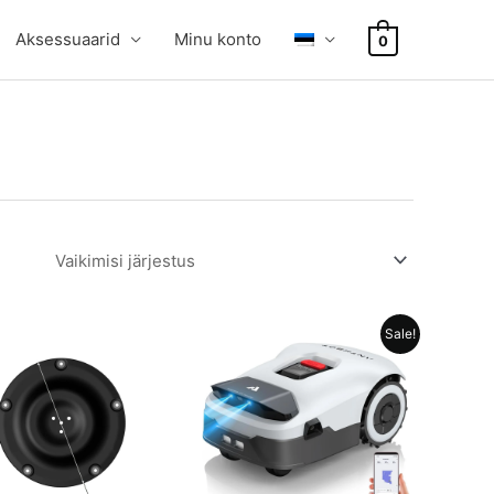
Aksessuaarid
Minu konto
0
Sale!