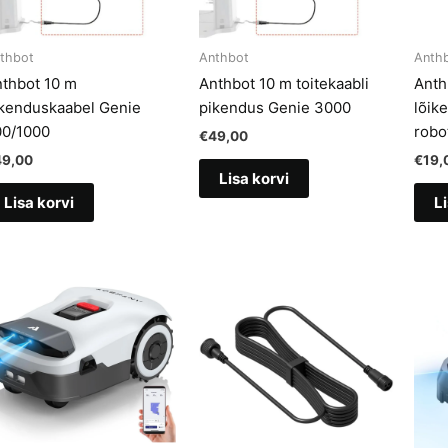
thbot
Anthbot
Anth
thbot 10 m
Anthbot 10 m toitekaabli
Anth
kenduskaabel Genie
pikendus Genie 3000
lõik
00/1000
robot
€
49,00
49,00
€
19,
Lisa korvi
Lisa korvi
Li