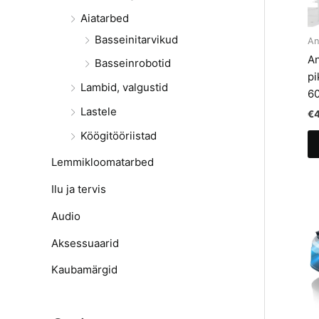
Aiatarbed
Basseinitarvikud
An
An
Basseinrobotid
pi
Lambid, valgustid
6
Lastele
€
Köögitööriistad
Lemmikloomatarbed
Ilu ja tervis
Audio
Aksessuaarid
Kaubamärgid