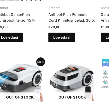
thbot
Anthbot
Anth
thbot Genie/Pion
Anthbot Pion Perimeter
Gara
ruroboti terad, 15 tk
Cord Kinnitusnõelad, 30 tk.
Anth
19,00
€
29,00
€
199
Loe edasi
Loe edasi
L
Sale!
OUT OF STOCK
OUT OF STOCK