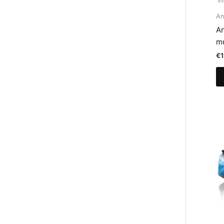
An
An
mu
€