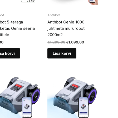
bot
Anthbot
bot 5-teraga
Anthbot Genie 1000
eketas Genie seeria
juhtmeta mururobot,
itele
2000m2
Algne
Current
00
€
1.299,00
€
1.099,00
hind
price
oli:
is:
sa korvi
Lisa korvi
€1.299,00.
€1.099,00.