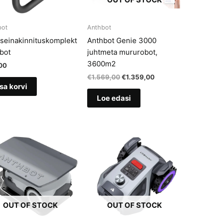
bot
Anthbot
seinakinnituskomplekt
Anthbot Genie 3000
bot
juhtmeta mururobot,
3600m2
00
Algne
Current
€
1.569,00
€
1.359,00
hind
price
sa korvi
oli:
is:
Loe edasi
€1.569,00.
€1.359,00.
OUT OF STOCK
OUT OF STOCK