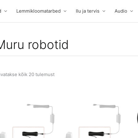
d
Lemmikloomatarbed
Ilu ja tervis
Audio
Muru robotid
vatakse kõik 20 tulemust