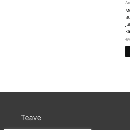
An
Mu
80
ju
ka
€
Teave