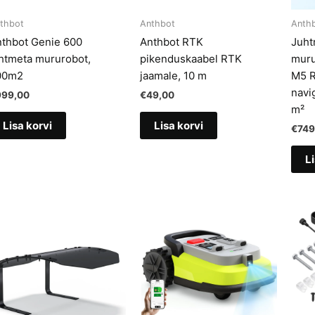
thbot
Anthbot
Anth
thbot Genie 600
Anthbot RTK
Juht
htmeta mururobot,
pikenduskaabel RTK
muru
00m2
jaamale, 10 m
M5 R
navi
999,00
€
49,00
m²
Lisa korvi
Lisa korvi
€
749
Li