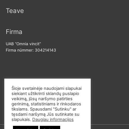
Teave
Firma
UAB “Omnia vincit”
Firma nümmer: 304214143
Võta meiega ühendust
Šioje svetainėje naudojami slapukai
siekiant užtikrinti sklandų puslapio
E-post: info@omvi.lt
veikimą, jūsų naršymo patirties
Telefoninumber: +37062033145
gerinimą, statistiniams ir rinkodaros
tikslams. Spausdami "Sutinku" ar
tęsdami naršymą Jūs sutinkate su
slapukais.
Daugiau informacijos