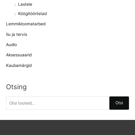
Lastele
Köögitööriistad
Lemmikloomatarbed
Ilu ja tervis
Audio
Aksessuaarid
Kaubamärgid
Otsing
O
Otsi
t
s
i
: