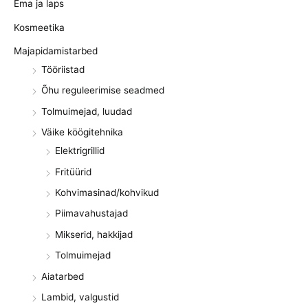
Ema ja laps
Kosmeetika
Majapidamistarbed
Tööriistad
Õhu reguleerimise seadmed
Tolmuimejad, luudad
Väike köögitehnika
Elektrigrillid
Fritüürid
Kohvimasinad/kohvikud
Piimavahustajad
Mikserid, hakkijad
Tolmuimejad
Aiatarbed
Lambid, valgustid