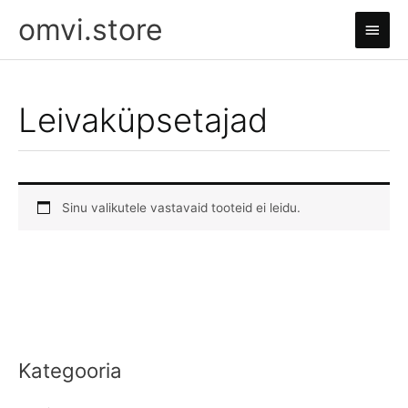
Skip
omvi.store
Main
to
content
Men
Leivaküpsetajad
Sinu valikutele vastavaid tooteid ei leidu.
Kategooria