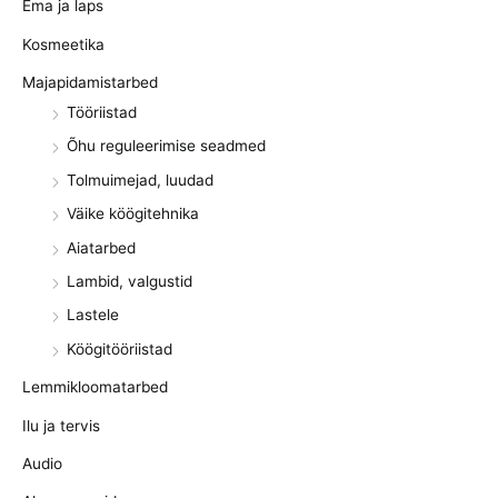
Ema ja laps
Kosmeetika
Majapidamistarbed
Tööriistad
Õhu reguleerimise seadmed
Tolmuimejad, luudad
Väike köögitehnika
Aiatarbed
Lambid, valgustid
Lastele
Köögitööriistad
Lemmikloomatarbed
Ilu ja tervis
Audio