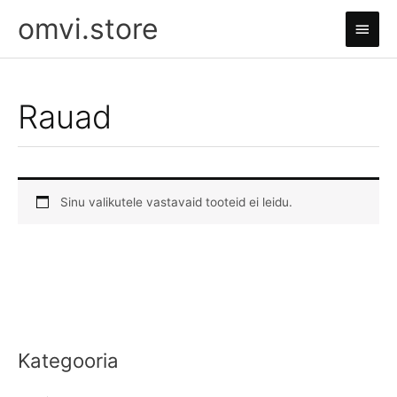
Skip
omvi.store
Main
to
content
Men
Rauad
Sinu valikutele vastavaid tooteid ei leidu.
Kategooria