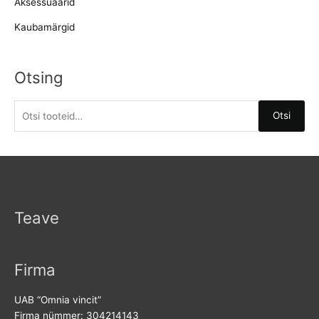
Aksessuaarid
Kaubamärgid
Otsing
O
Otsi
t
s
i
:
Teave
Firma
UAB “Omnia vincit”
Firma nümmer: 304214143