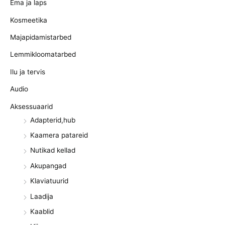
Ema ja laps
Kosmeetika
Majapidamistarbed
Lemmikloomatarbed
Ilu ja tervis
Audio
Aksessuaarid
Adapterid,hub
Kaamera patareid
Nutikad kellad
Akupangad
Klaviatuurid
Laadija
Kaablid