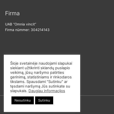
Firma
UAB “Omnia vincit”
Firma nümmer: 304214143
Võta meiega ühendust
Šioje svetainėje naudojami slapukai
siekiant užtikrinti sklandų puslapio
E-post: info@omvi.lt
veikimą, jūsų naršymo patirties
Telefoninumber: +37062033145
gerinimą, statistiniams ir rinkodaros
tikslams. Spausdami "Sutinku" ar
tęsdami naršymą Jūs sutinkate su
slapukais.
Daugiau informacijos
Nesutinku
Sutinku
© 2026
omvi.store