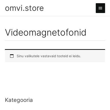
Skip
omvi.store
Main
to
content
Men
Videomagnetofonid
Sinu valikutele vastavaid tooteid ei leidu.
Kategooria