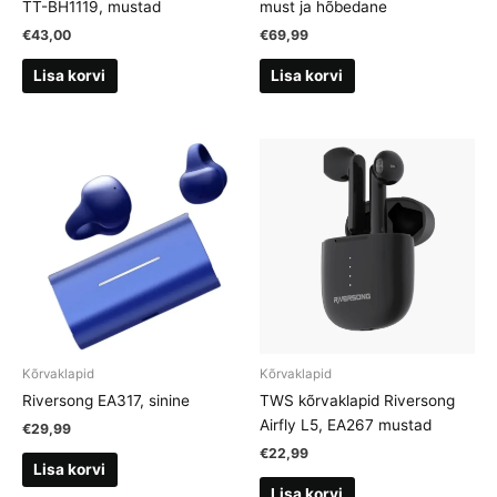
TT-BH1119, mustad
must ja hõbedane
€
43,00
€
69,99
Lisa korvi
Lisa korvi
Kõrvaklapid
Kõrvaklapid
Riversong EA317, sinine
TWS kõrvaklapid Riversong
Airfly L5, EA267 mustad
€
29,99
€
22,99
Lisa korvi
Lisa korvi