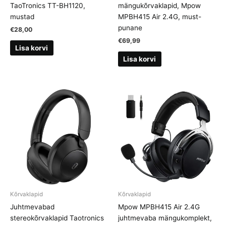
TaoTronics TT-BH1120,
mängukõrvaklapid, Mpow
mustad
MPBH415 Air 2.4G, must-
punane
€
28,00
€
69,99
Lisa korvi
Lisa korvi
Kõrvaklapid
Kõrvaklapid
Juhtmevabad
Mpow MPBH415 Air 2.4G
stereokõrvaklapid Taotronics
juhtmevaba mängukomplekt,