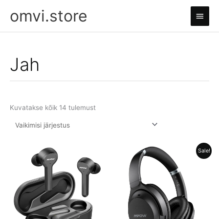
Skip
omvi.store
Main
to
content
Men
Jah
Kuvatakse kõik 14 tulemust
Sale!