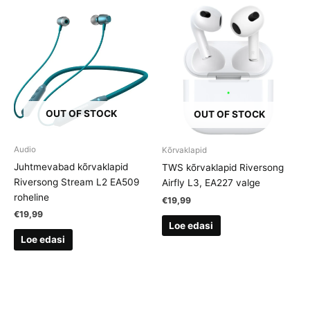
OUT OF STOCK
OUT OF STOCK
Audio
Kõrvaklapid
Juhtmevabad kõrvaklapid
TWS kõrvaklapid Riversong
Riversong Stream L2 EA509
Airfly L3, EA227 valge
roheline
€
19,99
€
19,99
Loe edasi
Loe edasi