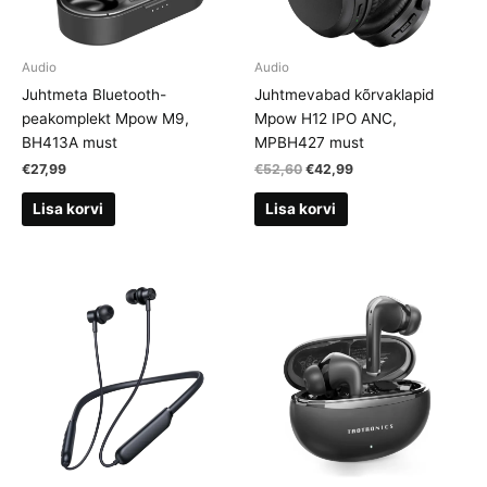
Audio
Audio
Juhtmeta Bluetooth-
Juhtmevabad kõrvaklapid
peakomplekt Mpow M9,
Mpow H12 IPO ANC,
BH413A must
MPBH427 must
Algne
Current
€
27,99
€
52,60
€
42,99
hind
price
oli:
is:
Lisa korvi
Lisa korvi
€52,60.
€42,99.