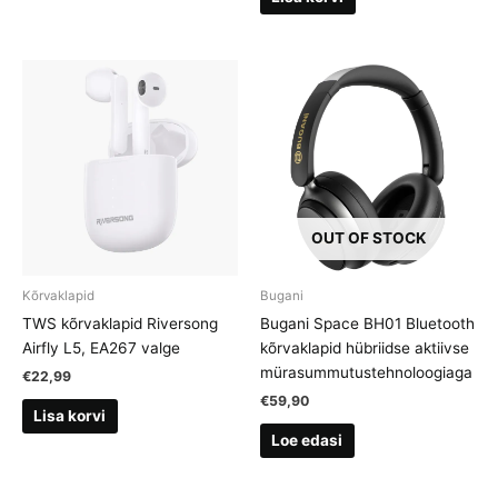
OUT OF STOCK
Kõrvaklapid
Bugani
TWS kõrvaklapid Riversong
Bugani Space BH01 Bluetooth
Airfly L5, EA267 valge
kõrvaklapid hübriidse aktiivse
mürasummutustehnoloogiaga
€
22,99
€
59,90
Lisa korvi
Loe edasi