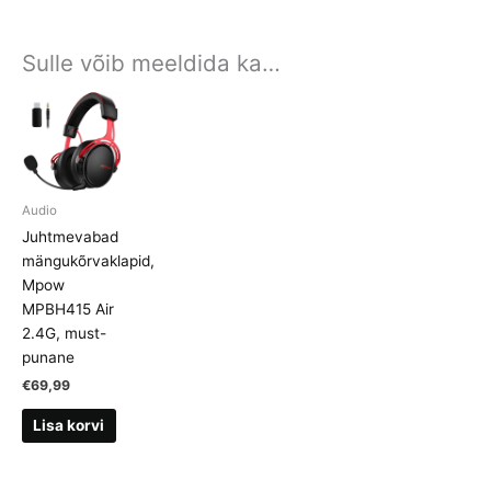
Sulle võib meeldida ka…
Audio
Juhtmevabad
mängukõrvaklapid,
Mpow
MPBH415 Air
2.4G, must-
punane
€
69,99
Lisa korvi