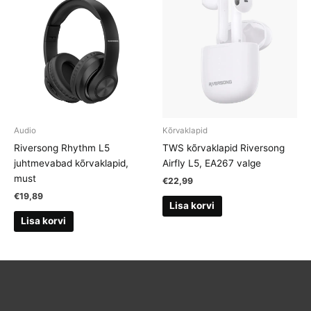
Audio
Kõrvaklapid
Riversong Rhythm L5
TWS kõrvaklapid Riversong
juhtmevabad kõrvaklapid,
Airfly L5, EA267 valge
must
€
22,99
€
19,89
Lisa korvi
Lisa korvi