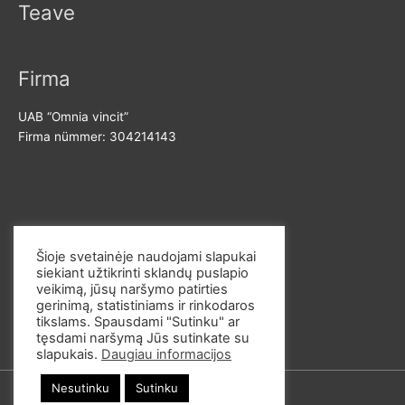
Teave
Firma
UAB “Omnia vincit”
Firma nümmer: 304214143
Võta meiega ühendust
Šioje svetainėje naudojami slapukai
siekiant užtikrinti sklandų puslapio
E-post: info@omvi.lt
veikimą, jūsų naršymo patirties
Telefoninumber: +37062033145
gerinimą, statistiniams ir rinkodaros
tikslams. Spausdami "Sutinku" ar
tęsdami naršymą Jūs sutinkate su
slapukais.
Daugiau informacijos
Nesutinku
Sutinku