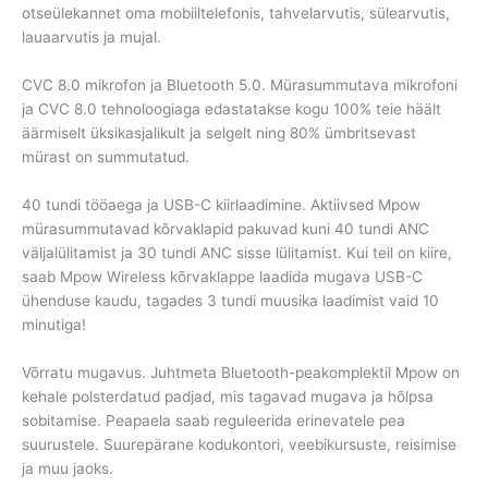
otseülekannet oma mobiiltelefonis, tahvelarvutis, sülearvutis,
lauaarvutis ja mujal.
CVC 8.0 mikrofon ja Bluetooth 5.0. Mürasummutava mikrofoni
ja CVC 8.0 tehnoloogiaga edastatakse kogu 100% teie häält
äärmiselt üksikasjalikult ja selgelt ning 80% ümbritsevast
mürast on summutatud.
40 tundi tööaega ja USB-C kiirlaadimine. Aktiivsed Mpow
mürasummutavad kõrvaklapid pakuvad kuni 40 tundi ANC
väljalülitamist ja 30 tundi ANC sisse lülitamist. Kui teil on kiire,
saab Mpow Wireless kõrvaklappe laadida mugava USB-C
ühenduse kaudu, tagades 3 tundi muusika laadimist vaid 10
minutiga!
Võrratu mugavus. Juhtmeta Bluetooth-peakomplektil Mpow on
kehale polsterdatud padjad, mis tagavad mugava ja hõlpsa
sobitamise. Peapaela saab reguleerida erinevatele pea
suurustele. Suurepärane kodukontori, veebikursuste, reisimise
ja muu jaoks.