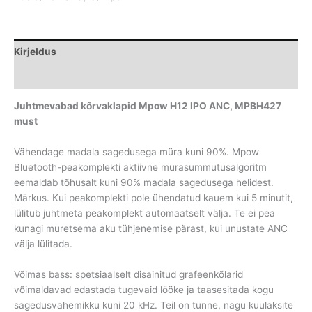
H12
IPO
ANC,
Kirjeldus
MPBH427
must
Lisainfo
kogus
Juhtmevabad kõrvaklapid Mpow H12 IPO ANC, MPBH427
must
Vähendage madala sagedusega müra kuni 90%. Mpow
Bluetooth-peakomplekti aktiivne mürasummutusalgoritm
eemaldab tõhusalt kuni 90% madala sagedusega helidest.
Märkus. Kui peakomplekti pole ühendatud kauem kui 5 minutit,
lülitub juhtmeta peakomplekt automaatselt välja. Te ei pea
kunagi muretsema aku tühjenemise pärast, kui unustate ANC
välja lülitada.
Võimas bass: spetsiaalselt disainitud grafeenkõlarid
võimaldavad edastada tugevaid lööke ja taasesitada kogu
sagedusvahemikku kuni 20 kHz. Teil on tunne, nagu kuulaksite