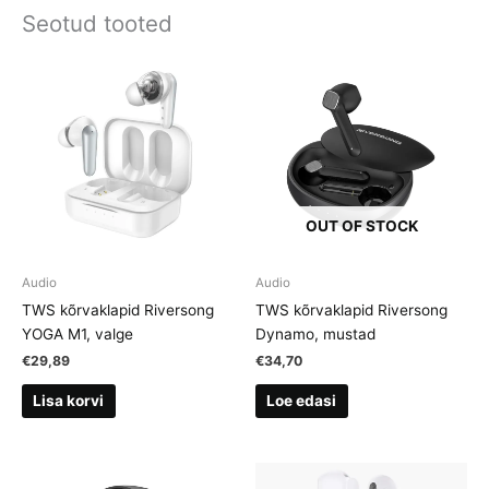
Seotud tooted
OUT OF STOCK
Audio
Audio
TWS kõrvaklapid Riversong
TWS kõrvaklapid Riversong
YOGA M1, valge
Dynamo, mustad
€
29,89
€
34,70
Lisa korvi
Loe edasi