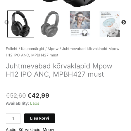
Esileht
/
Kaubamärgid
/
Mpow
/ Juhtmevabad kõrvaklapid Mpow
H12 IPO ANC, MPBH427 must
Juhtmevabad kõrvaklapid Mpow
H12 IPO ANC, MPBH427 must
Algne
Current
€
52,60
€
42,99
hind
price
Availability:
Laos
oli:
is:
€52,60.
€42,99.
Juhtmevabad
Lisa korvi
kõrvaklapid
Mpow
Audio
,
Kõrvaklapid
,
Mpow