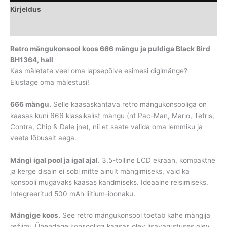
Kirjeldus
Lisainfo
Retro mängukonsool koos 666 mängu ja puldiga Black Bird
BH1364, hall
Kas mäletate veel oma lapsepõlve esimesi digimänge?
Elustage oma mälestusi!
666 mängu.
Selle kaasaskantava retro mängukonsooliga on
kaasas kuni 666 klassikalist mängu (nt Pac-Man, Mario, Tetris,
Contra, Chip & Dale jne), nii et saate valida oma lemmiku ja
veeta lõbusalt aega.
Mängi igal pool ja igal ajal.
3,5-tolline LCD ekraan, kompaktne
ja kerge disain ei sobi mitte ainult mängimiseks, vaid ka
konsooli mugavaks kaasas kandmiseks. Ideaalne reisimiseks.
Integreeritud 500 mAh liitium-ioonaku.
Mängige koos.
See retro mängukonsool toetab kahe mängija
režiimi. Ühendage konsooliga kaasas olev lisavarustuses olev