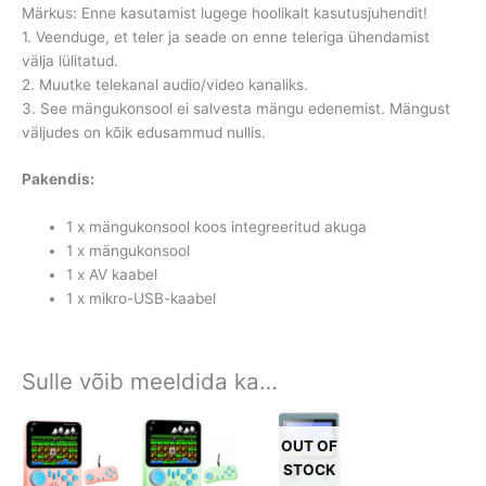
Märkus: Enne kasutamist lugege hoolikalt kasutusjuhendit!
1. Veenduge, et teler ja seade on enne teleriga ühendamist
välja lülitatud.
2. Muutke telekanal audio/video kanaliks.
3. See mängukonsool ei salvesta mängu edenemist. Mängust
väljudes on kõik edusammud nullis.
Pakendis:
1 x mängukonsool koos integreeritud akuga
1 x mängukonsool
1 x AV kaabel
1 x mikro-USB-kaabel
Sulle võib meeldida ka…
OUT OF
STOCK