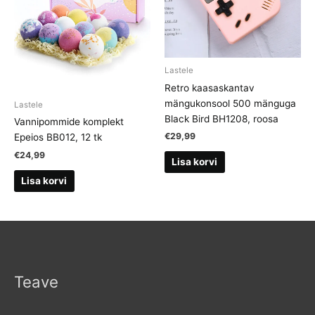
Lastele
Retro kaasaskantav
mängukonsool 500 mänguga
Lastele
Black Bird BH1208, roosa
Vannipommide komplekt
€
29,99
Epeios BB012, 12 tk
€
24,99
Lisa korvi
Lisa korvi
Teave