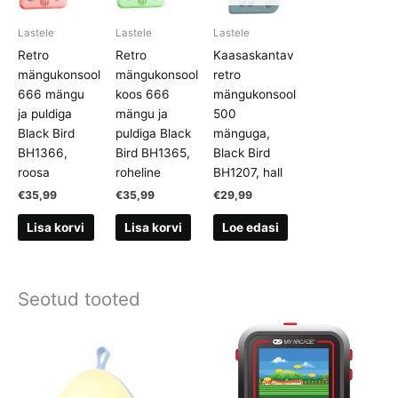
Lastele
Lastele
Lastele
Retro
Retro
Kaasaskantav
mängukonsool
mängukonsool
retro
666 mängu
koos 666
mängukonsool
ja puldiga
mängu ja
500
Black Bird
puldiga Black
mänguga,
BH1366,
Bird BH1365,
Black Bird
roosa
roheline
BH1207, hall
€
35,99
€
35,99
€
29,99
Lisa korvi
Lisa korvi
Loe edasi
Seotud tooted