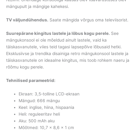
mängupult ja mängige kahekesi.
TV väljundühendus.
Saate mängida võrgus oma televiisorist.
Suurepärane kingitus lastele ja lõbus kogu perele.
See
mängukonsool ei ole mõeldud ainult lastele, vaid ka
täiskasvanutele, viies teid tagasi lapsepõlve lõbusaid hetki.
Eksklusiivse ja trendika disainiga retro mängukonsool lastele ja
täiskasvanutele on ideaalne kingitus, mis toob rohkem naeru ja
rõõmu kogu perele.
Tehnilised parameetrid:
Ekraan: 3,5-tolline LCD-ekraan
Mängud: 666 mängu
Keel: inglise, hiina, hispaania
Heli: reguleeritav heli
Aku: 500 mAh aku
Mõõtmed: 10,7 x 8,6 x 1 cm