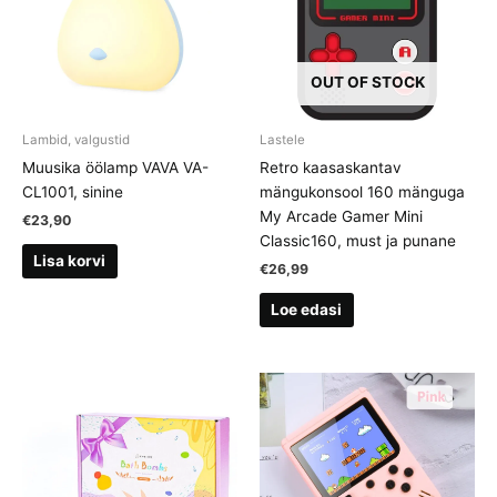
OUT OF STOCK
Lambid, valgustid
Lastele
Muusika öölamp VAVA VA-
Retro kaasaskantav
CL1001, sinine
mängukonsool 160 mänguga
My Arcade Gamer Mini
€
23,90
Classic160, must ja punane
Lisa korvi
€
26,99
Loe edasi