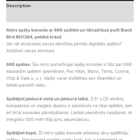
Description
Additional information
Retro spēļu konsole ar 666 spēlēm un tālvadības pulti Black
Bird BH1364, pelēkā krāsā
Vai vēl atceraties savas bērnības pirmās digitālās spēles?
Atdzīvini savas atmiņas!
666 spēles.
Šai retro portatīvajai spēļu konsolei ir līdz pat 666
klasiskām spēlēm (piemēram, Pac-Man, Mario, Tetris, Contra,
Chip & Dale u. c.), tāpēc varat izvēlēties sev tīkamāko un
lieliski pavadīt laiku.
Spēlējiet jebkurā vietā un jebkurā laikā.
3,5″ LCD ekrāns,
kompaktais un vieglais dizains ir piemērots ne tikai spēlēm, bet
arī ērtai konsoles pārnēsāšanai. Lieliski piemērots ceļošanai. Ar
integrētu 500 mAh litija jonu akumulatoru.
Spēlējiet kopā.
Šī retro spēļu konsole atbalsta divu spēlētāju
režīmu. Pievienojiet papildu spēļu pulti, kas ir komplektā ar