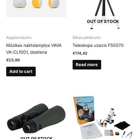
OUT OF STOCK
Apgaismojums
Dārza piederumi
Mūzikas naktslampiņa VAVA
Teleskopa uzacis F50070
VA-CL1001, dzeltena
€
174,42
€
23,90
Read more
Add to cart
OUT OF STOCK