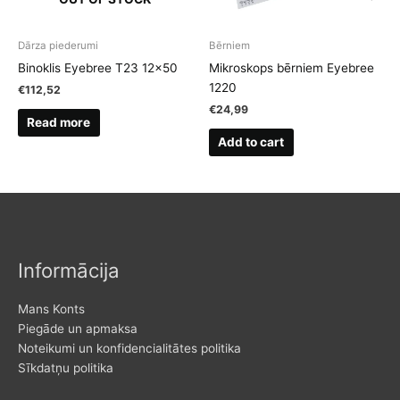
Dārza piederumi
Bērniem
Binoklis Eyebree T23 12×50
Mikroskops bērniem Eyebree
1220
€
112,52
€
24,99
Read more
Add to cart
Informācija
Mans Konts
Piegāde un apmaksa
Noteikumi un konfidencialitātes politika
Sīkdatņu politika