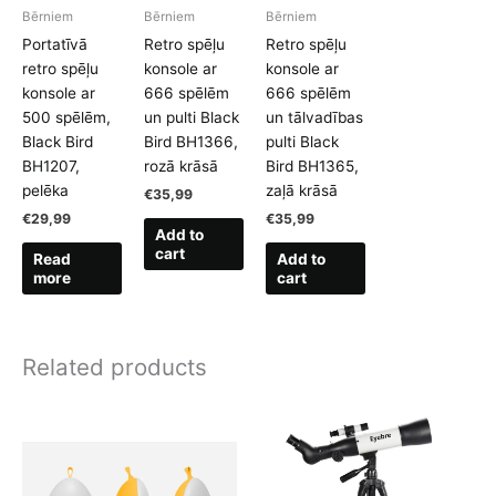
Bērniem
Bērniem
Bērniem
Portatīvā
Retro spēļu
Retro spēļu
retro spēļu
konsole ar
konsole ar
konsole ar
666 spēlēm
666 spēlēm
500 spēlēm,
un pulti Black
un tālvadības
Black Bird
Bird BH1366,
pulti Black
BH1207,
rozā krāsā
Bird BH1365,
pelēka
zaļā krāsā
€
35,99
€
29,99
€
35,99
Add to
cart
Read
Add to
more
cart
Related products