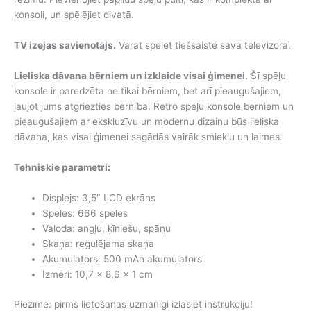
konsoli, un spēlējiet divatā.
TV izejas savienotājs.
Varat spēlēt tiešsaistē savā televizorā.
Lieliska dāvana bērniem un izklaide visai ģimenei.
Šī spēļu
konsole ir paredzēta ne tikai bērniem, bet arī pieaugušajiem,
ļaujot jums atgriezties bērnībā. Retro spēļu konsole bērniem un
pieaugušajiem ar ekskluzīvu un modernu dizainu būs lieliska
dāvana, kas visai ģimenei sagādās vairāk smieklu un laimes.
Tehniskie parametri:
Displejs: 3,5″ LCD ekrāns
Spēles: 666 spēles
Valoda: angļu, ķīniešu, spāņu
Skaņa: regulējama skaņa
Akumulators: 500 mAh akumulators
Izmēri: 10,7 x 8,6 x 1 cm
Piezīme: pirms lietošanas uzmanīgi izlasiet instrukciju!