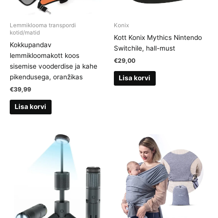
Lemmiklooma transpordi
Konix
kotid/matid
Kott Konix Mythics Nintendo
Kokkupandav
Switchile, hall-must
lemmikloomakott koos
€
29,00
sisemise vooderdise ja kahe
pikendusega, oranžikas
Lisa korvi
€
39,99
Lisa korvi