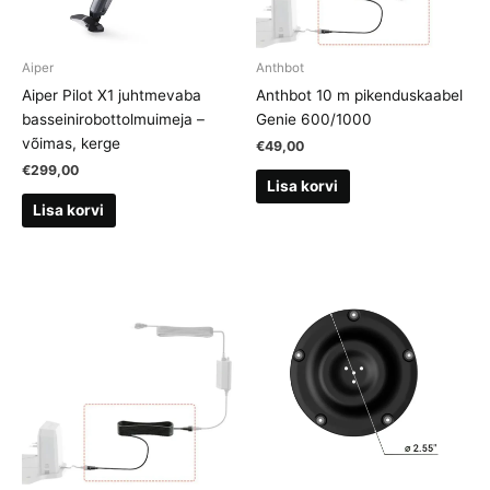
Aiper
Anthbot
Aiper Pilot X1 juhtmevaba
Anthbot 10 m pikenduskaabel
basseinirobottolmuimeja –
Genie 600/1000
võimas, kerge
€
49,00
€
299,00
Lisa korvi
Lisa korvi