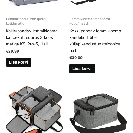
Lemmiklooma transpordi
Lemmiklooma transpordi
kotid/matid
kotid/matid
Kokkupandav lemmiklooma
Kokkupandav lemmiklooma
kandekott suurus S koos
kandekott ühe
matiga KS-Pro-5, Hall
küljepikendusfunktsiooniga,
hall
€
29,99
€
30,99
Lisa korvi
Lisa korvi