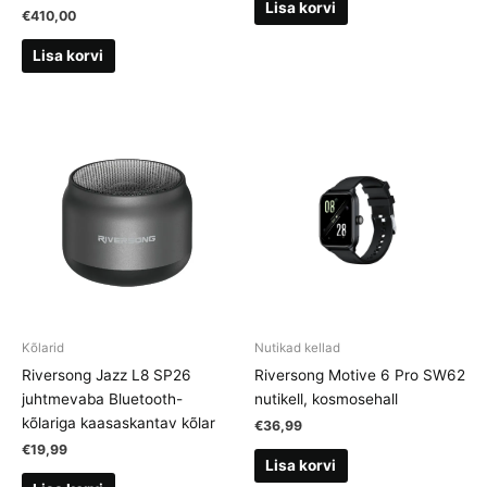
Lisa korvi
€
410,00
Lisa korvi
Kõlarid
Nutikad kellad
Riversong Jazz L8 SP26
Riversong Motive 6 Pro SW62
juhtmevaba Bluetooth-
nutikell, kosmosehall
kõlariga kaasaskantav kõlar
€
36,99
€
19,99
Lisa korvi