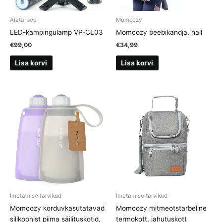
Aiatarbed
Momcozy
LED-kämpingulamp VP-CL03
Momcozy beebikandja, hall
€
99,00
€
34,99
Lisa korvi
Lisa korvi
Imetamise tarvikud
Imetamise tarvikud
Momcozy korduvkasutatavad
Momcozy mitmeotstarbeline
silikoonist piima säilituskotid,
termokott, jahutuskott