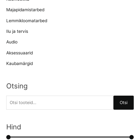
Majapidamistarbed
Lemmikloomatarbed
Ilu ja tervis
Audio
Aksessuaarid
Kaubamärgid
Otsing
O
Otsi
t
s
i
Hind
: