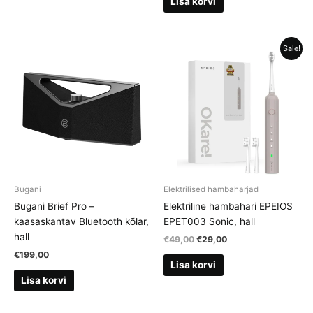
Lisa korvi
Sale!
Bugani
Elektrilised hambaharjad
Bugani Brief Pro –
Elektriline hambahari EPEIOS
kaasaskantav Bluetooth kõlar,
EPET003 Sonic, hall
hall
Algne
Current
€
49,00
€
29,00
hind
price
€
199,00
oli:
is:
Lisa korvi
€49,00.
€29,00.
Lisa korvi