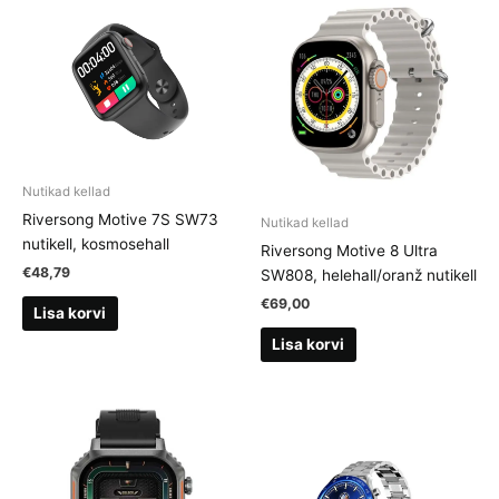
Nutikad kellad
Riversong Motive 7S SW73
Nutikad kellad
nutikell, kosmosehall
Riversong Motive 8 Ultra
€
48,79
SW808, helehall/oranž nutikell
€
69,00
Lisa korvi
Lisa korvi