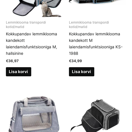
Lemmiklooma transpordi
Lemmiklooma transpordi
kotid/matid
kotid/matid
Kokkupandav lemmiklooma
Kokkupandav lemmiklooma
kandekott
kandekott M
laiendamisfunktsiooniga M,
laiendamisfunktsiooniga KS-
hallsinine
1988
€
36,97
€
34,99
Lisa korvi
Lisa korvi