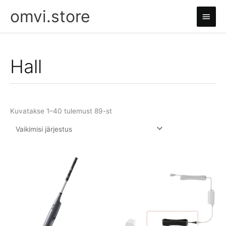
Skip
omvi.store
Main
to
content
Men
Hall
Kuvatakse 1–40 tulemust 89-st