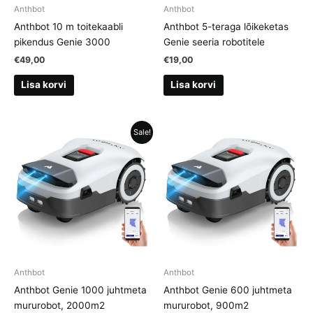
Anthbot
Anthbot
Anthbot 10 m toitekaabli
Anthbot 5-teraga lõikeketas
pikendus Genie 3000
Genie seeria robotitele
€
49,00
€
19,00
Lisa korvi
Lisa korvi
Sale!
Anthbot
Anthbot
Anthbot Genie 1000 juhtmeta
Anthbot Genie 600 juhtmeta
mururobot, 2000m2
mururobot, 900m2