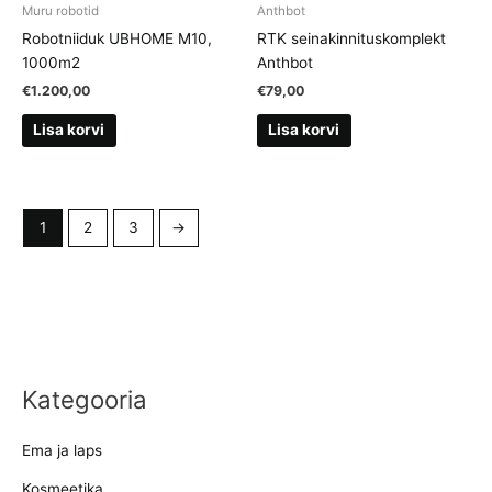
Muru robotid
Anthbot
Robotniiduk UBHOME M10,
RTK seinakinnituskomplekt
1000m2
Anthbot
€
1.200,00
€
79,00
Lisa korvi
Lisa korvi
1
2
3
→
Kategooria
Ema ja laps
Kosmeetika