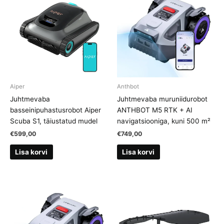
Aiper
Anthbot
Juhtmevaba
Juhtmevaba muruniidurobot
basseinipuhastusrobot Aiper
ANTHBOT M5 RTK + AI
Scuba S1, täiustatud mudel
navigatsiooniga, kuni 500 m²
€
599,00
€
749,00
Lisa korvi
Lisa korvi