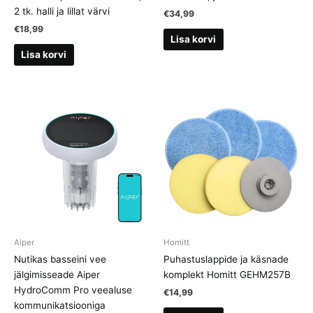
2 tk. halli ja lillat värvi
€
34,99
€
18,99
Lisa korvi
Lisa korvi
Aiper
Homitt
Nutikas basseini vee
Puhastuslappide ja käsnade
jälgimisseade Aiper
komplekt Homitt GEHM257B
HydroComm Pro veealuse
€
14,99
kommunikatsiooniga