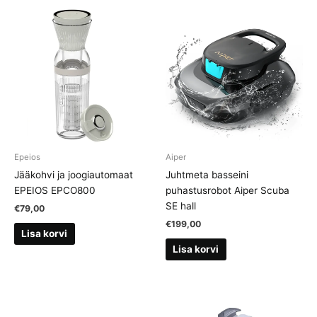
Epeios
Aiper
Jääkohvi ja joogiautomaat
Juhtmeta basseini
EPEIOS EPCO800
puhastusrobot Aiper Scuba
SE hall
€
79,00
€
199,00
Lisa korvi
Lisa korvi