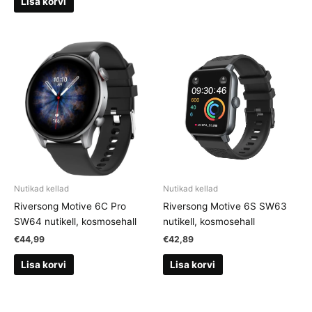
Lisa korvi
Nutikad kellad
Nutikad kellad
Riversong Motive 6C Pro
Riversong Motive 6S SW63
SW64 nutikell, kosmosehall
nutikell, kosmosehall
€
44,99
€
42,89
Lisa korvi
Lisa korvi