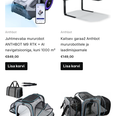
Anthbot
Anthbot
Juhtmevaba mururobot
Kaitsev garaaž Anthbot
ANTHBOT M9 RTK + AI
mururobotitele ja
navigatsiooniga, kuni 1000 m²
laadimisjaamale
€
849,00
€
149,00
Lisa korvi
Lisa korvi