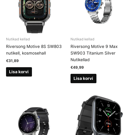
Nutikad kellad
Nutikad kellad
Riversong Motive 8S SW803
Riversong Motive 9 Max
nutikell, kosmosehall
SW903 Titanium Silver
Nutikellad
€
31,89
€
49,99
Lisa korvi
Lisa korvi