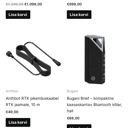
Algne
Current
€
1.299,00
€
1.099,00
€
999,00
hind
price
oli:
is:
Lisa korvi
Lisa korvi
€1.299,00.
€1.099,00.
Anthbot
Bugani
Anthbot RTK pikenduskaabel
Bugani Brief – kompaktne
RTK jaamale, 10 m
kaasaskantav Bluetooth kõlar,
hall
€
49,00
€
69,00
Lisa korvi