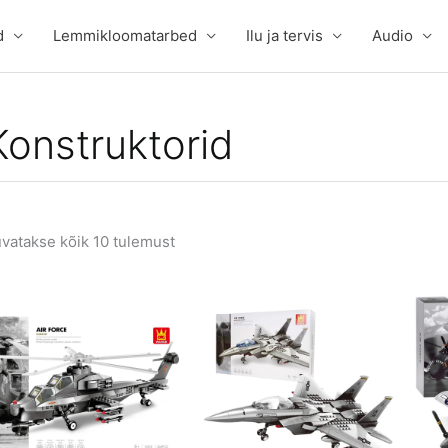
d
Lemmikloomatarbed
Ilu ja tervis
Audio
Konstruktorid
vatakse kõik 10 tulemust