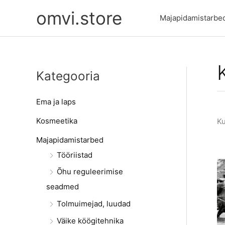
Skip
omvi.store
to
Majapidamistarbe
content
Kategooria
Ema ja laps
Kosmeetika
Ku
Majapidamistarbed
Tööriistad
Õhu reguleerimise
seadmed
Tolmuimejad, luudad
Väike köögitehnika