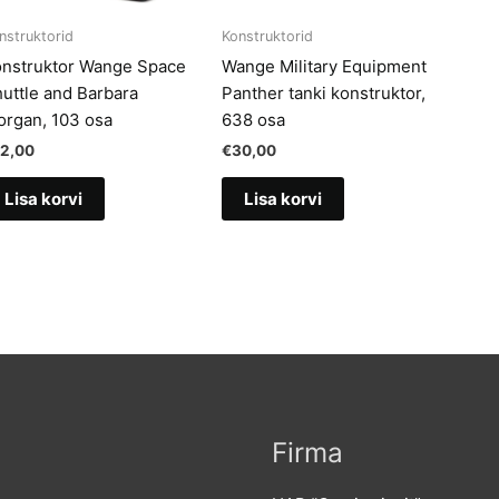
nstruktorid
Konstruktorid
nstruktor Wange Space
Wange Military Equipment
uttle and Barbara
Panther tanki konstruktor,
rgan, 103 osa
638 osa
12,00
€
30,00
Lisa korvi
Lisa korvi
Firma