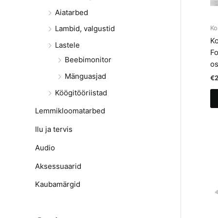
Aiatarbed
Lambid, valgustid
Ko
Ko
Lastele
Fo
Beebimonitor
o
Mänguasjad
€
Köögitööriistad
Lemmikloomatarbed
Ilu ja tervis
Audio
Aksessuaarid
Kaubamärgid