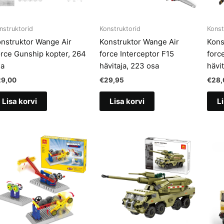
nstruktorid
Konstruktorid
Konst
nstruktor Wange Air
Konstruktor Wange Air
Kons
rce Gunship kopter, 264
force Interceptor F15
forc
sa
hävitaja, 223 osa
hävi
29,00
€
29,95
€
28,
Lisa korvi
Lisa korvi
Li