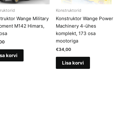
ruktorid
Konstruktorid
truktor Wange Military
Konstruktor Wange Power
pment M142 Himars,
Machinery 4-ühes
osa
komplekt, 173 osa
mootoriga
00
€
34,00
sa korvi
Lisa korvi