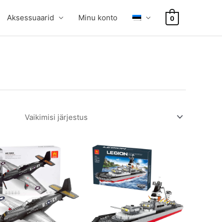
Aksessuaarid
Minu konto
0