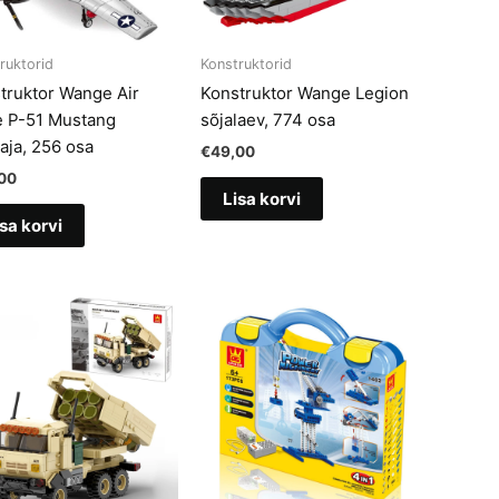
ruktorid
Konstruktorid
truktor Wange Air
Konstruktor Wange Legion
e P-51 Mustang
sõjalaev, 774 osa
taja, 256 osa
€
49,00
00
Lisa korvi
sa korvi