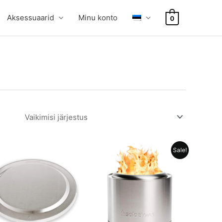
Aksessuaarid
Minu konto
0
Sale!