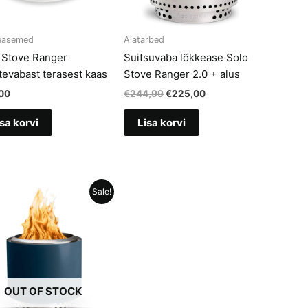
easemed
Aiatarbed
 Stove Ranger
Suitsuvaba lõkkease Solo
tevabast terasest kaas
Stove Ranger 2.0 + alus
Algne
Current
00
€
244,99
€
225,00
hind
price
oli:
is:
sa korvi
Lisa korvi
€244,99.
€225,00.
Sale!
OUT OF STOCK