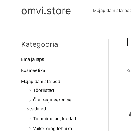
Skip
omvi.store
to
Majapidamistarbe
content
Kategooria
Ema ja laps
Kosmeetika
Ku
Majapidamistarbed
Tööriistad
Õhu reguleerimise
seadmed
Tolmuimejad, luudad
Väike köögitehnika