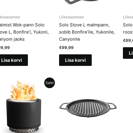
kkeasemed
Lõkkeasemed
Lõkk
lmist Wok-pann Solo
Solo Stove L malmpann,
Solo
ove L, Bonfire’i, Yukoni,
sobib Bonfire’ile, Yukonile,
roos
nyoni jaoks
Canyonile
€
69,
99,99
€
99,99
Li
Lisa korvi
Lisa korvi
Sale!