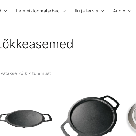
d
Lemmikloomatarbed
Ilu ja tervis
Audio
Lõkkeasemed
vatakse kõik 7 tulemust