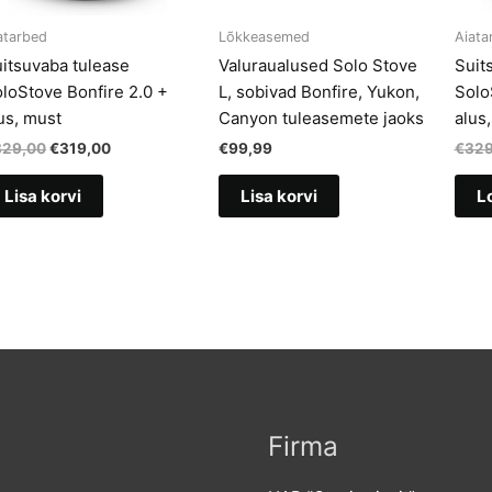
atarbed
Lõkkeasemed
Aiata
itsuvaba tulease
Valuraualused Solo Stove
Suit
loStove Bonfire 2.0 +
L, sobivad Bonfire, Yukon,
Solo
us, must
Canyon tuleasemete jaoks
alus,
Algne
Current
329,00
€
319,00
€
99,99
€
329
hind
price
oli:
is:
Lisa korvi
Lisa korvi
L
€329,00.
€319,00.
Firma