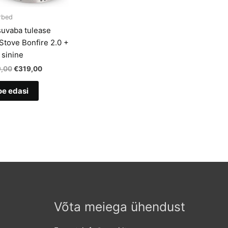
rbed
suvaba tulease
Stove Bonfire 2.0 +
 sinine
Algne
Current
,00
€
319,00
hind
price
oli:
is:
oe edasi
€329,00.
€319,00.
Võta meiega ühendust