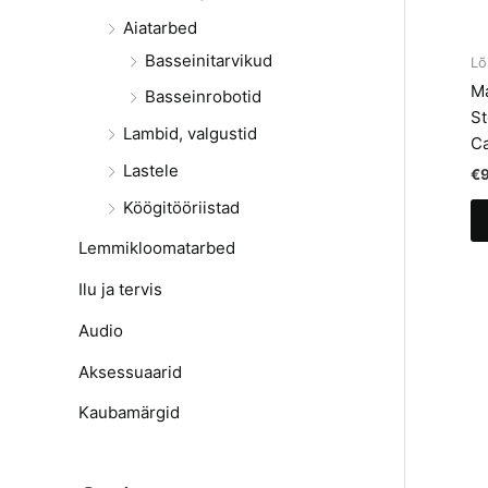
Aiatarbed
Basseinitarvikud
Lõ
Ma
Basseinrobotid
St
Lambid, valgustid
Ca
Lastele
€
Köögitööriistad
Lemmikloomatarbed
Ilu ja tervis
Audio
Aksessuaarid
Kaubamärgid