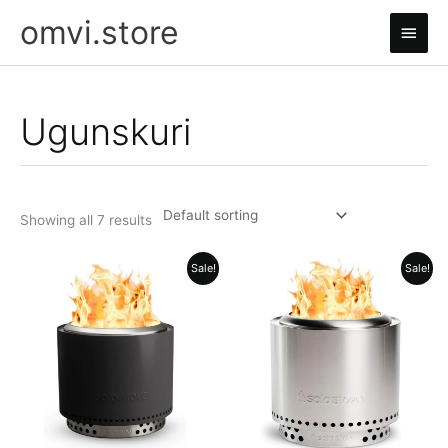
Skip
omvi.store
Main
to
content
Men
Ugunskuri
Showing all 7 results
Sale!
Sale!