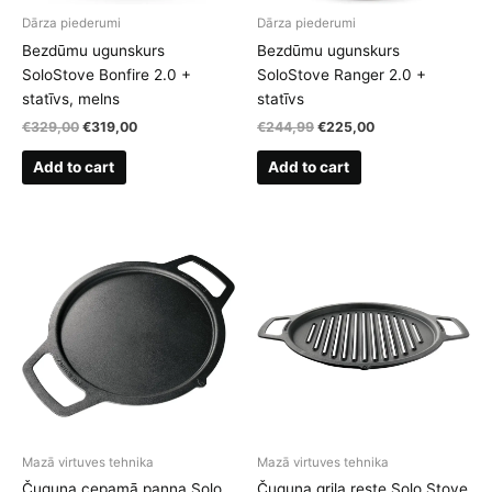
Dārza piederumi
Dārza piederumi
Bezdūmu ugunskurs
Bezdūmu ugunskurs
SoloStove Bonfire 2.0 +
SoloStove Ranger 2.0 +
statīvs, melns
statīvs
Original
Current
Original
Current
€
329,00
€
319,00
€
244,99
€
225,00
price
price
price
price
was:
is:
was:
is:
Add to cart
Add to cart
€329,00.
€319,00.
€244,99.
€225,00.
Mazā virtuves tehnika
Mazā virtuves tehnika
Čuguna cepamā panna Solo
Čuguna grila reste Solo Stove