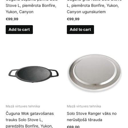
Stove L, piemērota Bonfire,
L, piemērota Bonfire, Yukon,
Yukon, Canyon
Canyon ugunskuriem
€
99,99
€
99,99
Add to cart
Add to cart
Mazā virtuves tehnika
Mazā virtuves tehnika
Čuguna Wok gatavošanas
Solo Stove Ranger vāks no
trauks Solo Stove L,
nerūsējošā tērauda
paredzēts Bonfire, Yukon,
€
69,00