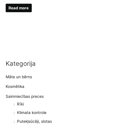
price
price
was:
is:
Read more
€329,00.
€319,00.
Kategorija
Māte un bērns
Kosmētika
Saimniecības preces
Rīki
Klimata kontrole
Putekļsūcēji, slotas