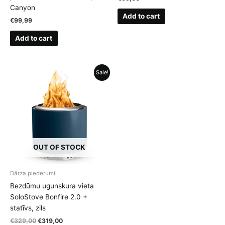
Canyon
Add to cart
€
99,99
Add to cart
Sale!
OUT OF STOCK
Dārza piederumi
Bezdūmu ugunskura vieta
SoloStove Bonfire 2.0 +
statīvs, zils
Original
Current
€
329,00
€
319,00