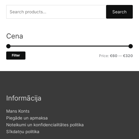
S
Search
e
a
r
Cena
c
h
M
M
Filter
Price:
€60
—
€320
f
i
a
o
n
x
r
p
p
:
r
r
Informācija
i
i
c
c
Mans Konts
e
e
Piegāde un apmaksa
Noteikumi un konfidencialitātes politika
Sīkdatņu politika