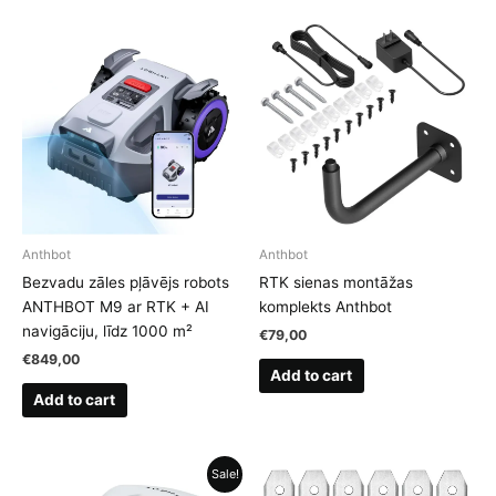
Anthbot
Anthbot
Bezvadu zāles pļāvējs robots
RTK sienas montāžas
ANTHBOT M9 ar RTK + AI
komplekts Anthbot
navigāciju, līdz 1000 m²
€
79,00
€
849,00
Add to cart
Add to cart
Sale!