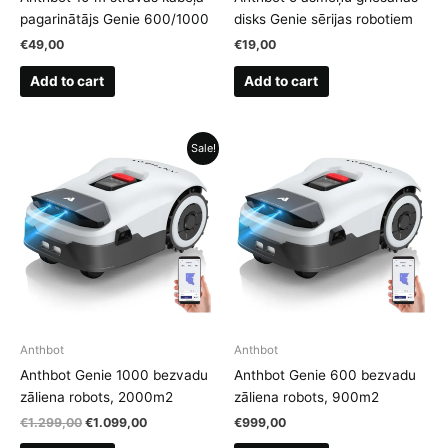
pagarinātājs Genie 600/1000
disks Genie sērijas robotiem
€
49,00
€
19,00
Add to cart
Add to cart
Sale!
Anthbot
Anthbot
Anthbot Genie 1000 bezvadu
Anthbot Genie 600 bezvadu
zāliena robots, 2000m2
zāliena robots, 900m2
Original
Current
€
1.299,00
€
1.099,00
€
999,00
price
price