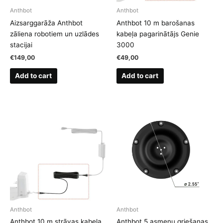
Anthbot
Anthbot
Aizsarggarāža Anthbot
Anthbot 10 m barošanas
zāliena robotiem un uzlādes
kabeļa pagarinātājs Genie
stacijai
3000
€
149,00
€
49,00
Add to cart
Add to cart
Anthbot
Anthbot
Anthbot 10 m strāvas kabeļa
Anthbot 5 asmeņu griešanas