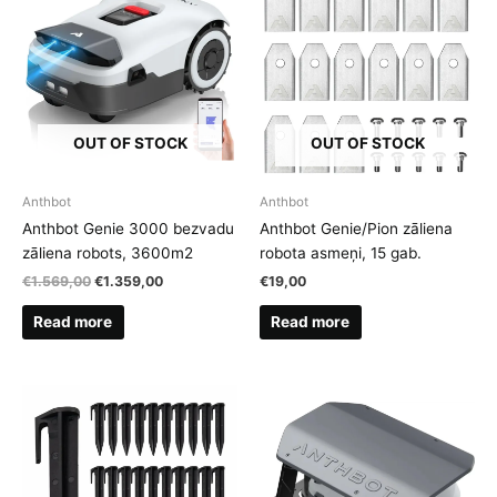
OUT OF STOCK
OUT OF STOCK
Anthbot
Anthbot
Anthbot Genie 3000 bezvadu
Anthbot Genie/Pion zāliena
zāliena robots, 3600m2
robota asmeņi, 15 gab.
Original
Current
€
1.569,00
€
1.359,00
€
19,00
price
price
was:
is:
Read more
Read more
€1.569,00.
€1.359,00.