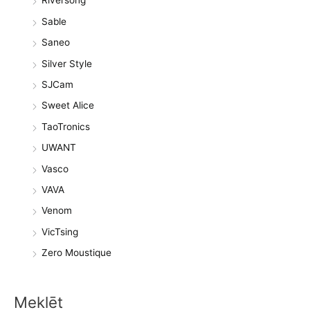
Riversong
Sable
Saneo
Silver Style
SJCam
Sweet Alice
TaoTronics
UWANT
Vasco
VAVA
Venom
VicTsing
Zero Moustique
Meklēt