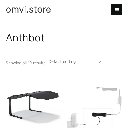
Skip
omvi.store
Main
to
content
Men
Anthbot
Showing all 19 results