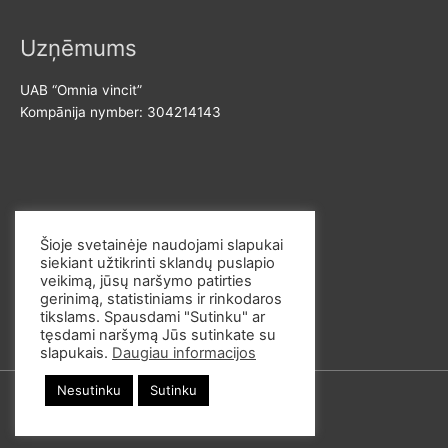
Uzņēmums
UAB “Omnia vincit”
Kompānija nymber: 304214143
Sazinies ar mums
Šioje svetainėje naudojami slapukai
siekiant užtikrinti sklandų puslapio
E-pasts: info@omvi.lt
veikimą, jūsų naršymo patirties
Telefona numurs: +37062033145
gerinimą, statistiniams ir rinkodaros
tikslams. Spausdami "Sutinku" ar
tęsdami naršymą Jūs sutinkate su
slapukais.
Daugiau informacijos
Nesutinku
Sutinku
© 2026
omvi.store