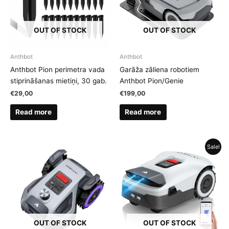
OUT OF STOCK
OUT OF STOCK
Anthbot
Anthbot
Anthbot Pion perimetra vada
Garāža zāliena robotiem
stiprināšanas mietiņi, 30 gab.
Anthbot Pion/Genie
€
29,00
€
199,00
Read more
Read more
Sale!
OUT OF STOCK
OUT OF STOCK