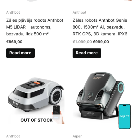
Anthbot
Anthbot
Zāles pļāvējs robots Anthbot
Zāles robots Anthbot Genie
M5 LiDAR – autonoms,
800, 1500m² AI, bezvadu,
bezvadu, līdz 500 m²
RTK GPS, 3D kamera, IPX6
Original
Current
€
869,00
€
1.099,00
€
999,00
price
price
was:
is:
Read more
Read more
€1.099,00.
€999,00.
OUT OF STOCK
Anthbot
Aiper