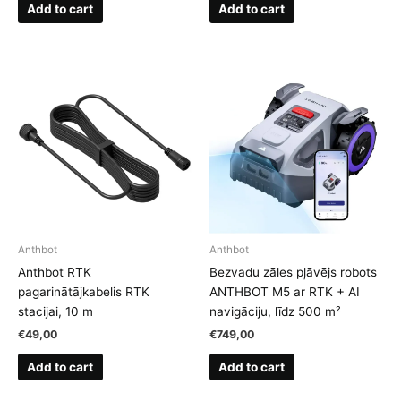
was:
is:
Add to cart
Add to cart
€1.299,00.
€1.099,00.
Anthbot
Anthbot
Anthbot RTK
Bezvadu zāles pļāvējs robots
pagarinātājkabelis RTK
ANTHBOT M5 ar RTK + AI
stacijai, 10 m
navigāciju, līdz 500 m²
€
49,00
€
749,00
Add to cart
Add to cart