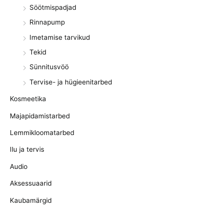
Söötmispadjad
Rinnapump
Imetamise tarvikud
Tekid
Sünnitusvöö
Tervise- ja hügieenitarbed
Kosmeetika
Majapidamistarbed
Lemmikloomatarbed
Ilu ja tervis
Audio
Aksessuaarid
Kaubamärgid