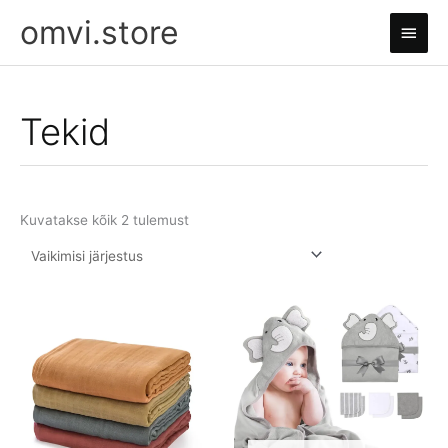
Skip
omvi.store
Main
to
content
Men
Tekid
Kuvatakse kõik 2 tulemust