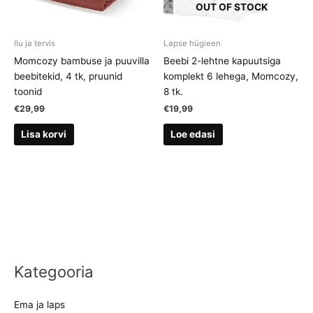
OUT OF STOCK
Ilu ja tervis
Lapse hügieen
Momcozy bambuse ja puuvilla
Beebi 2-lehtne kapuutsiga
beebitekid, 4 tk, pruunid
komplekt 6 lehega, Momcozy,
toonid
8 tk.
€
29,99
€
19,99
Lisa korvi
Loe edasi
Kategooria
Ema ja laps