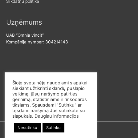
Sīkdatņu politika
Uzņēmums
UAB “Omnia vincit”
Kompānija nymber: 304214143
Sazinies ar mums
Šioje svetainėje naudojami slapukai
siekiant užtikrinti sklandų puslapio
E-pasts: info@omvi.lt
veikimą, jūsų naršymo patirties
Telefona numurs: +37062033145
gerinimą, statistiniams ir rinkodaros
tikslams. Spausdami "Sutinku" ar
tęsdami naršymą Jūs sutinkate su
slapukais.
Daugiau informacijos
Nesutinku
Sutinku
© 2026
omvi.store