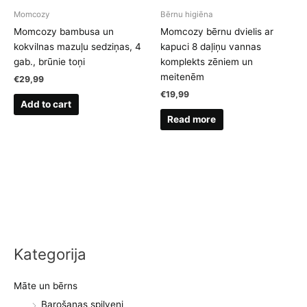
Momcozy
Bērnu higiēna
Momcozy bambusa un
Momcozy bērnu dvielis ar
kokvilnas mazuļu sedziņas, 4
kapuci 8 daļiņu vannas
gab., brūnie toņi
komplekts zēniem un
meitenēm
€
29,99
€
19,99
Add to cart
Read more
Kategorija
Māte un bērns
Barošanas spilveni