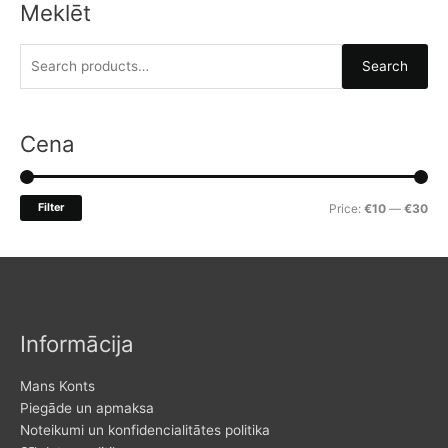
Meklēt
S
Search
e
a
r
Cena
c
h
M
M
Filter
Price:
€10
—
€30
f
i
a
o
n
x
r
p
p
:
r
r
Informācija
i
i
c
c
Mans Konts
e
e
Piegāde un apmaksa
Noteikumi un konfidencialitātes politika