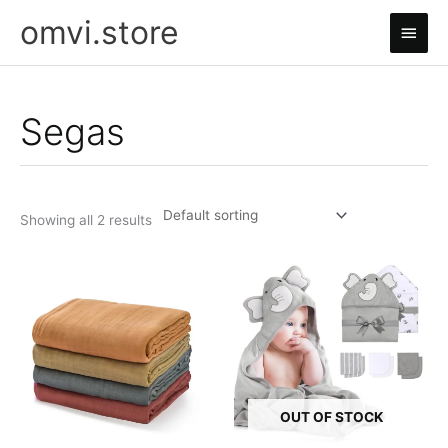
Skip
omvi.store
Main
to
content
Men
Segas
Showing all 2 results
OUT OF STOCK