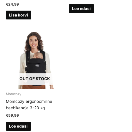
€
24,99
Loe edasi
Lisa korvi
OUT OF STOCK
Momcozy
Momcozy ergonoomiline
beebikandja 3-20 kg
€
59,99
Loe edasi