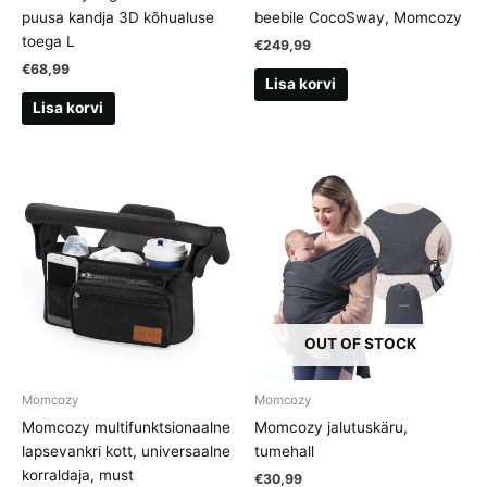
puusa kandja 3D kõhualuse
beebile CocoSway, Momcozy
toega L
€
249,99
€
68,99
Lisa korvi
Lisa korvi
OUT OF STOCK
Momcozy
Momcozy
Momcozy multifunktsionaalne
Momcozy jalutuskäru,
lapsevankri kott, universaalne
tumehall
korraldaja, must
€
30,99