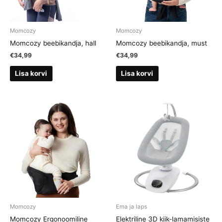
Momcozy
Momcozy
Momcozy beebikandja, hall
Momcozy beebikandja, must
€
34,99
€
34,99
Lisa korvi
Lisa korvi
Momcozy
Ema ja laps
Momcozy Ergonoomiline
Elektriline 3D kiik-lamamisiste