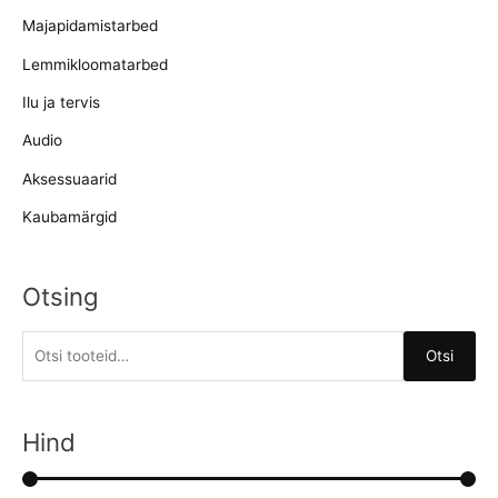
Majapidamistarbed
Lemmikloomatarbed
Ilu ja tervis
Audio
Aksessuaarid
Kaubamärgid
Otsing
O
Otsi
t
s
i
Hind
: