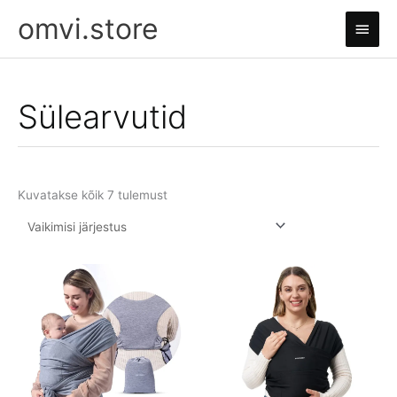
Skip
omvi.store
Main
to
content
Men
Sülearvutid
Kuvatakse kõik 7 tulemust