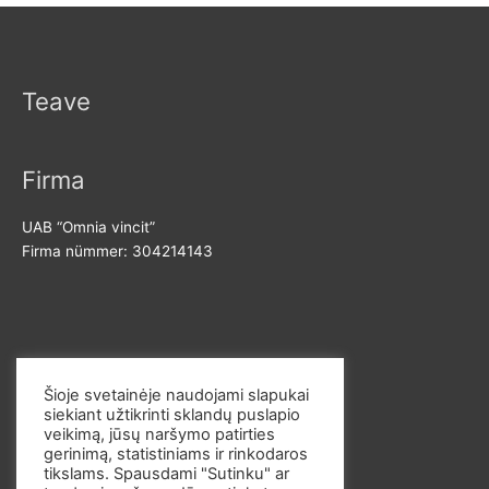
Teave
Firma
UAB “Omnia vincit”
Firma nümmer: 304214143
Võta meiega ühendust
Šioje svetainėje naudojami slapukai
siekiant užtikrinti sklandų puslapio
E-post: info@omvi.lt
veikimą, jūsų naršymo patirties
Telefoninumber: +37062033145
gerinimą, statistiniams ir rinkodaros
tikslams. Spausdami "Sutinku" ar