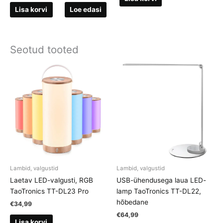
Lisa korvi
Loe edasi
Seotud tooted
Lambid, valgustid
Lambid, valgustid
Laetav LED-valgusti, RGB
USB-ühendusega laua LED-
TaoTronics TT-DL23 Pro
lamp TaoTronics TT-DL22,
hõbedane
€
34,99
€
64,99
Lisa korvi