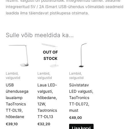
režiimi. Valgusti on puutetundlik. Integreeritud taimer. Seadme
integreeritud 5V / 2A iSmart USB-ühendus võimaldab seadmeid
laadida ilma täiendavat pistikupesa otsimata.
Sulle võib meeldida ka…
OUT OF
STOCK
Lambid,
Lambid,
Lambid,
valgustid
valgustid
valgustid
USB
Laua LED-
Süvistatav
ühendusega
valgusti,
LED valgusti,
laualamp
hõbedane,
TaoTronics
TaoTronics
12W,
TT-DL072,
TT-DL19,
Taotronics
must
hõbedane
TT-DL13
€
49,00
€
39,10
€
32,20
Lisa korvi