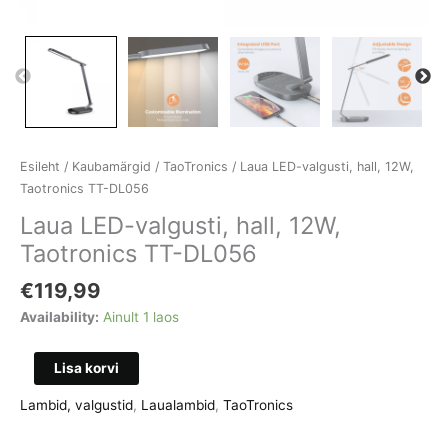
Esileht
/
Kaubamärgid
/
TaoTronics
/ Laua LED-valgusti, hall, 12W,
Taotronics TT-DL056
Laua LED-valgusti, hall, 12W,
Taotronics TT-DL056
€
119,99
Availability:
Ainult 1 laos
Laua
Lisa korvi
LED-
Lambid, valgustid
,
Laualambid
,
TaoTronics
valgusti,
hall,