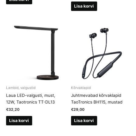
Lisa korvi
Lambid, valgustid
Kõrvaklapid
Laua LED-valgusti, must,
Juhtmevabad kõrvaklapid
12W, Taotronics TT-DL13
TaoTronics BH115, mustad
€
32,20
€
29,00
Lisa korvi
Lisa korvi