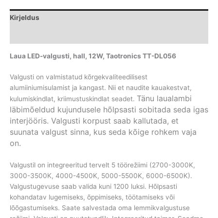
12W,
Taotronics
Kirjeldus
TT-
DL056
Lisainfo
kogus
Laua LED-valgusti, hall, 12W, Taotronics TT-DL056
Valgusti on valmistatud kõrgekvaliteedilisest
alumiiniumisulamist ja kangast. Nii et naudite kauakestvat,
Tänu laualambi
kulumiskindlat, kriimustuskindlat seadet.
läbimõeldud kujundusele
hõlpsasti sobitada seda igas
interjööris. Valgusti korpust saab kallutada, et
suunata valgust sinna, kus seda kõige rohkem vaja
on.
Valgustil on integreeritud tervelt 5 töörežiimi (2700-3000K,
3000-3500K, 4000-4500K, 5000-5500K, 6000-6500K).
Valgustugevuse saab valida kuni 1200 luksi. Hõlpsasti
kohandatav lugemiseks, õppimiseks, töötamiseks või
lõõgastumiseks. Saate salvestada oma lemmikvalgustuse