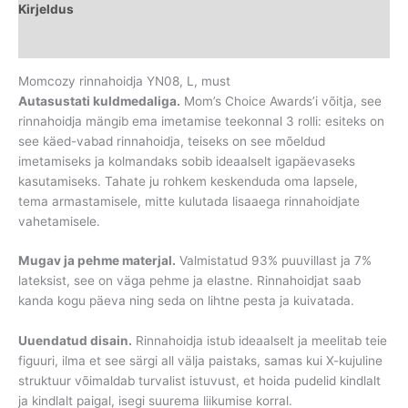
Kirjeldus
Lisainfo
Momcozy rinnahoidja YN08, L, must
Autasustati kuldmedaliga.
Mom’s Choice Awards’i võitja, see
rinnahoidja mängib ema imetamise teekonnal 3 rolli: esiteks on
see käed-vabad rinnahoidja, teiseks on see mõeldud
imetamiseks ja kolmandaks sobib ideaalselt igapäevaseks
kasutamiseks. Tahate ju rohkem keskenduda oma lapsele,
tema armastamisele, mitte kulutada lisaaega rinnahoidjate
vahetamisele.
Mugav ja pehme materjal.
Valmistatud 93% puuvillast ja 7%
lateksist, see on väga pehme ja elastne. Rinnahoidjat saab
kanda kogu päeva ning seda on lihtne pesta ja kuivatada.
Uuendatud disain.
Rinnahoidja istub ideaalselt ja meelitab teie
figuuri, ilma et see särgi all välja paistaks, samas kui X-kujuline
struktuur võimaldab turvalist istuvust, et hoida pudelid kindlalt
ja kindlalt paigal, isegi suurema liikumise korral.