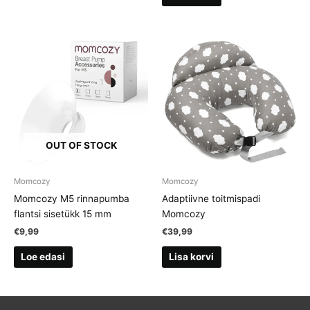
OUT OF STOCK
Momcozy
Momcozy
Momcozy M5 rinnapumba
Adaptiivne toitmispadi
flantsi sisetükk 15 mm
Momcozy
€
9,99
€
39,99
Loe edasi
Lisa korvi