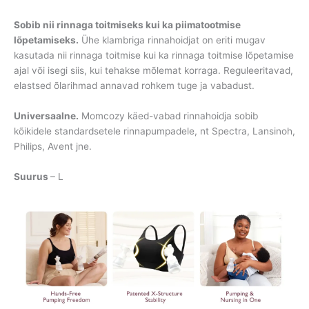
Sobib nii rinnaga toitmiseks kui ka piimatootmise
lõpetamiseks.
Ühe klambriga rinnahoidjat on eriti mugav
kasutada nii rinnaga toitmise kui ka rinnaga toitmise lõpetamise
ajal või isegi siis, kui tehakse mõlemat korraga. Reguleeritavad,
elastsed õlarihmad annavad rohkem tuge ja vabadust.
Universaalne.
Momcozy käed-vabad rinnahoidja sobib
kõikidele standardsetele rinnapumpadele, nt Spectra, Lansinoh,
Philips, Avent jne.
Suurus
– L