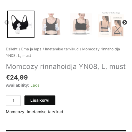
Esileht
/
Ema ja laps
/
Imetamise tarvikud
/ Momcozy rinnahoidja
YN08, L, must
Momcozy rinnahoidja YN08, L, must
€
24,99
Availability:
Laos
Momcozy
Lisa korvi
rinnahoidja
YN08,
Momcozy
,
Imetamise tarvikud
L,
must
kogus