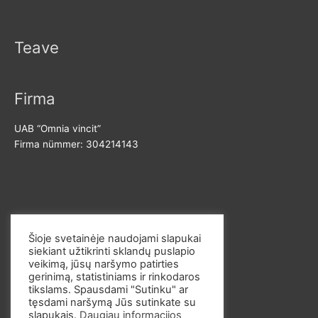
Teave
Firma
UAB “Omnia vincit”
Firma nümmer: 304214143
Võta meiega ühendust
Šioje svetainėje naudojami slapukai
siekiant užtikrinti sklandų puslapio
E-post: info@omvi.lt
veikimą, jūsų naršymo patirties
Telefoninumber: +37062033145
gerinimą, statistiniams ir rinkodaros
tikslams. Spausdami "Sutinku" ar
tęsdami naršymą Jūs sutinkate su
slapukais.
Daugiau informacijos