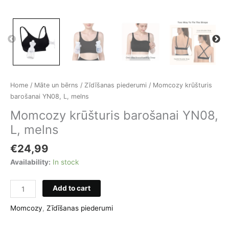
Home
/
Māte un bērns
/
Zīdīšanas piederumi
/ Momcozy krūšturis
barošanai YN08, L, melns
Momcozy krūšturis barošanai YN08,
L, melns
€
24,99
Availability:
In stock
Momcozy
Add to cart
krūšturis
barošanai
Momcozy
,
Zīdīšanas piederumi
YN08,