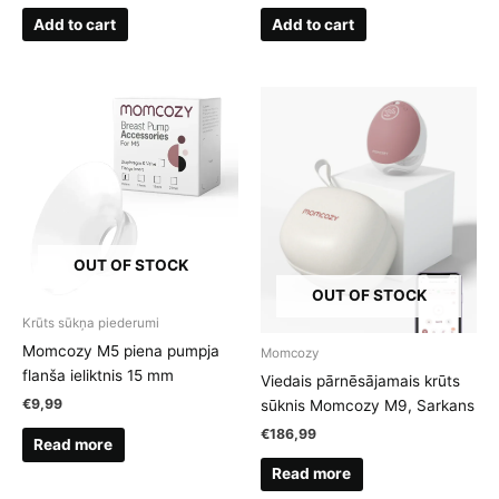
Add to cart
Add to cart
OUT OF STOCK
OUT OF STOCK
Krūts sūkņa piederumi
Momcozy M5 piena pumpja
Momcozy
flanša ieliktnis 15 mm
Viedais pārnēsājamais krūts
€
9,99
sūknis Momcozy M9, Sarkans
€
186,99
Read more
Read more