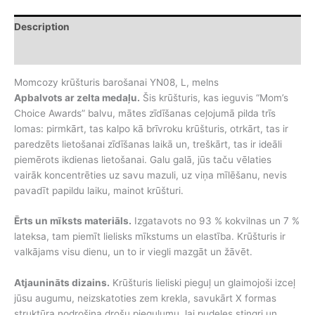
L,
melns
Description
quantity
Additional information
Momcozy krūšturis barošanai YN08, L, melns
Apbalvots ar zelta medaļu.
Šis krūšturis, kas ieguvis “Mom’s
Choice Awards” balvu, mātes zīdīšanas ceļojumā pilda trīs
lomas: pirmkārt, tas kalpo kā brīvroku krūšturis, otrkārt, tas ir
paredzēts lietošanai zīdīšanas laikā un, treškārt, tas ir ideāli
piemērots ikdienas lietošanai. Galu galā, jūs taču vēlaties
vairāk koncentrēties uz savu mazuli, uz viņa mīlēšanu, nevis
pavadīt papildu laiku, mainot krūšturi.
Ērts un mīksts materiāls.
Izgatavots no 93 % kokvilnas un 7 %
lateksa, tam piemīt lielisks mīkstums un elastība. Krūšturis ir
valkājams visu dienu, un to ir viegli mazgāt un žāvēt.
Atjaunināts dizains.
Krūšturis lieliski pieguļ un glaimojoši izceļ
jūsu augumu, neizskatoties zem krekla, savukārt X formas
struktūra nodrošina drošu piegulumu, lai pudeles stingri un