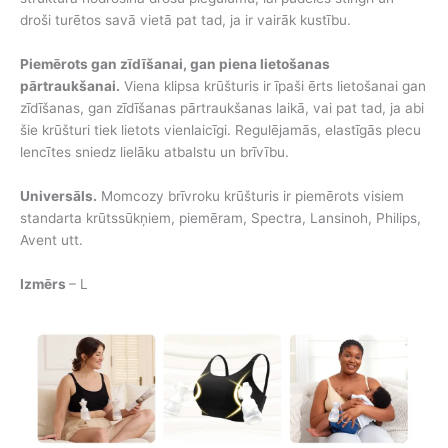
droši turētos savā vietā pat tad, ja ir vairāk kustību.
Piemērots gan zīdīšanai, gan piena lietošanas
pārtraukšanai.
Viena klipsa krūšturis ir īpaši ērts lietošanai gan
zīdīšanas, gan zīdīšanas pārtraukšanas laikā, vai pat tad, ja abi
šie krūšturi tiek lietots vienlaicīgi. Regulējamās, elastīgās plecu
lencītes sniedz lielāku atbalstu un brīvību.
Universāls.
Momcozy brīvroku krūšturis ir piemērots visiem
standarta krūtssūkņiem, piemēram, Spectra, Lansinoh, Philips,
Avent utt.
Izmērs
– L