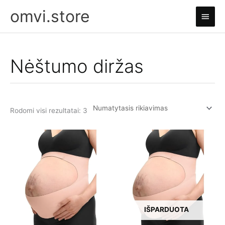
Pereiti
omvi.store
Pagri
prie
turinio
meni
Nėštumo diržas
Rodomi visi rezultatai: 3
IŠPARDUOTA