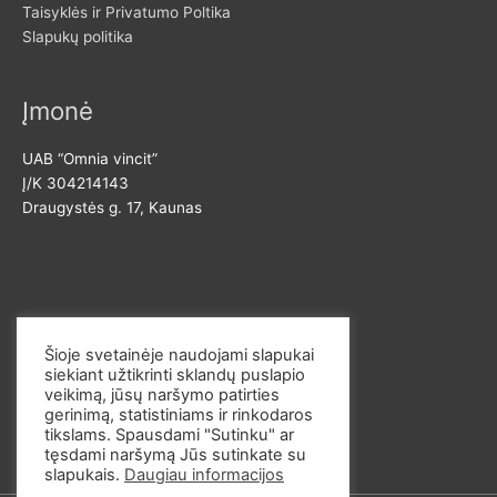
Taisyklės ir Privatumo Poltika
a
Slapukų politika
Įmonė
UAB “Omnia vincit”
Į/K 304214143
Draugystės g. 17, Kaunas
Susisiekite
Šioje svetainėje naudojami slapukai
siekiant užtikrinti sklandų puslapio
El. p. info@omvi.lt
veikimą, jūsų naršymo patirties
Tel. 862033145
gerinimą, statistiniams ir rinkodaros
tikslams. Spausdami "Sutinku" ar
tęsdami naršymą Jūs sutinkate su
slapukais.
Daugiau informacijos