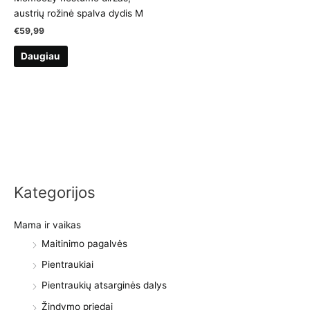
austrių rožinė spalva dydis M
€
59,99
Daugiau
Kategorijos
Mama ir vaikas
Maitinimo pagalvės
Pientraukiai
Pientraukių atsarginės dalys
Žindymo priedai