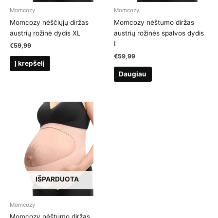
Momcozy
Momcozy
Momcozy nėščiųjų diržas
Momcozy nėštumo diržas
austrių rožinė dydis XL
austrių rožinės spalvos dydis
L
€
59,99
€
59,99
Į krepšelį
Daugiau
IŠPARDUOTA
Momcozy
Momcozy nėštumo diržas,