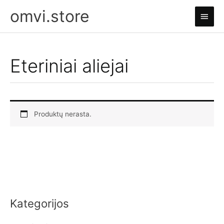
Pereiti
omvi.store
Pagri
prie
turinio
meni
Eteriniai aliejai
Produktų nerasta.
Kategorijos