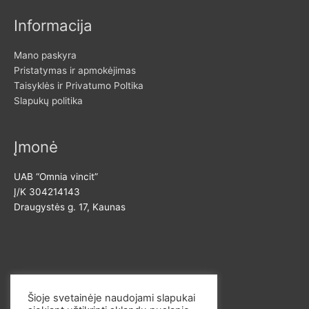
t
Informacija
i
:
Mano paskyra
Pristatymas ir apmokėjimas
Taisyklės ir Privatumo Poltika
Slapukų politika
Įmonė
UAB “Omnia vincit”
Į/K 304214143
Draugystės g. 17, Kaunas
Susisiekite
Šioje svetainėje naudojami slapukai