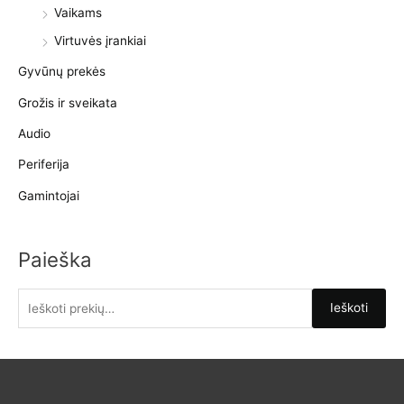
Vaikams
Virtuvės įrankiai
Gyvūnų prekės
Grožis ir sveikata
Audio
Periferija
Gamintojai
Paieška
I
Ieškoti
e
š
k
o