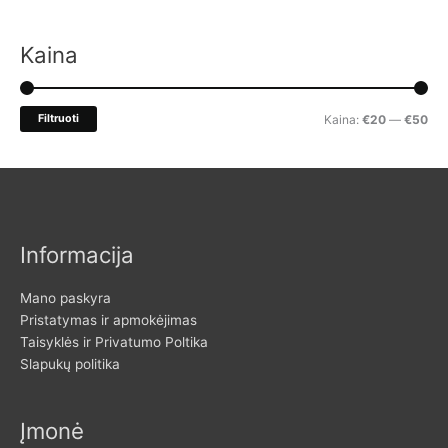
š
k
Kaina
o
t
M
M
Filtruoti
Kaina:
€20
—
€50
i
i
a
:
n
k
k
s
a
k
Informacija
i
a
n
i
Mano paskyra
a
n
Pristatymas ir apmokėjimas
Taisyklės ir Privatumo Poltika
a
Slapukų politika
Įmonė