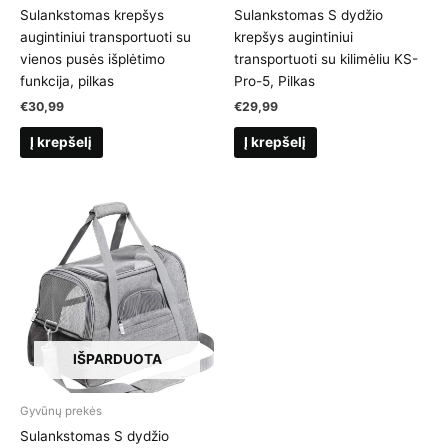
Sulankstomas krepšys
Sulankstomas S dydžio
augintiniui transportuoti su
krepšys augintiniui
vienos pusės išplėtimo
transportuoti su kilimėliu KS-
funkcija, pilkas
Pro-5, Pilkas
€
30,99
€
29,99
Į krepšelį
Į krepšelį
IŠPARDUOTA
Gyvūnų prekės
Sulankstomas S dydžio