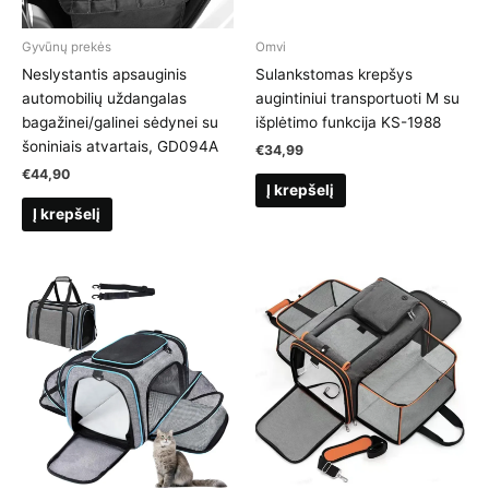
Gyvūnų prekės
Omvi
Neslystantis apsauginis
Sulankstomas krepšys
automobilių uždangalas
augintiniui transportuoti M su
bagažinei/galinei sėdynei su
išplėtimo funkcija KS-1988
šoniniais atvartais, GD094A
€
34,99
€
44,90
Į krepšelį
Į krepšelį