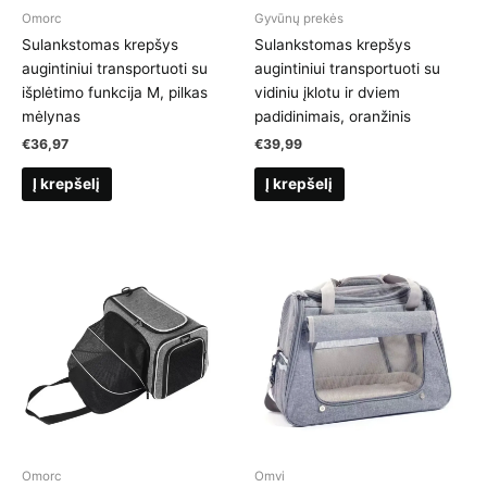
Omorc
Gyvūnų prekės
Sulankstomas krepšys
Sulankstomas krepšys
augintiniui transportuoti su
augintiniui transportuoti su
išplėtimo funkcija M, pilkas
vidiniu įklotu ir dviem
mėlynas
padidinimais, oranžinis
€
36,97
€
39,99
Į krepšelį
Į krepšelį
Omorc
Omvi