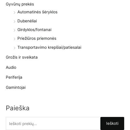
Gyvūnų prekės
Automatinės šėryklos
Dubenėliai
Girdyklos/fontanai
Priežiūros priemonės
Transportavimo krepšiai/patiesalai
Grožis ir sveikata
Audio
Periferija
Gamintojai
Paieška
I
Ieškoti
e