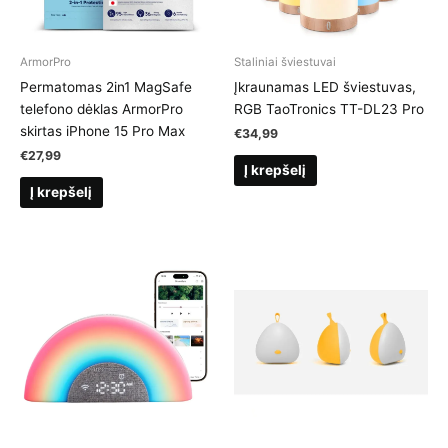
ArmorPro
Staliniai šviestuvai
Permatomas 2in1 MagSafe
Įkraunamas LED šviestuvas,
telefono dėklas ArmorPro
RGB TaoTronics TT-DL23 Pro
skirtas iPhone 15 Pro Max
€
34,99
€
27,99
Į krepšelį
Į krepšelį