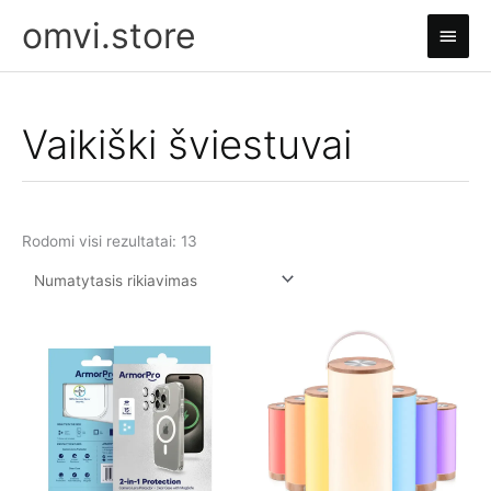
Pereiti
omvi.store
Pagri
prie
turinio
meni
Vaikiški šviestuvai
Rodomi visi rezultatai: 13