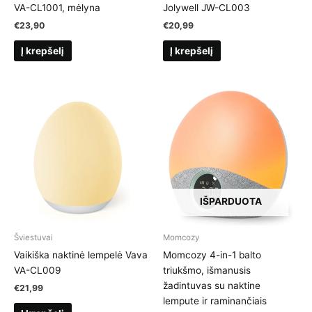
VA-CL1001, mėlyna
Jolywell JW-CL003
€
23,90
€
20,99
Į krepšelį
Į krepšelį
IŠPARDUOTA
Šviestuvai
Momcozy
Vaikiška naktinė lempelė Vava
Momcozy 4-in-1 balto
VA-CL009
triukšmo, išmanusis
žadintuvas su naktine
€
21,99
lempute ir raminančiais