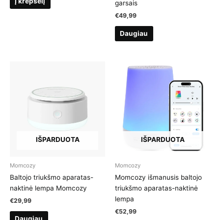
Į krepšelį
garsais
€
49,99
Daugiau
IŠPARDUOTA
IŠPARDUOTA
Momcozy
Momcozy
Baltojo triukšmo aparatas-
Momcozy išmanusis baltojo
naktinė lempa Momcozy
triukšmo aparatas-naktinė
lempa
€
29,99
€
52,99
Daugiau