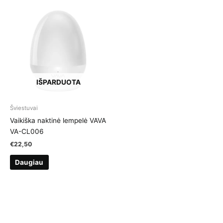
IŠPARDUOTA
Šviestuvai
Vaikiška naktinė lempelė VAVA
VA-CL006
€
22,50
Daugiau