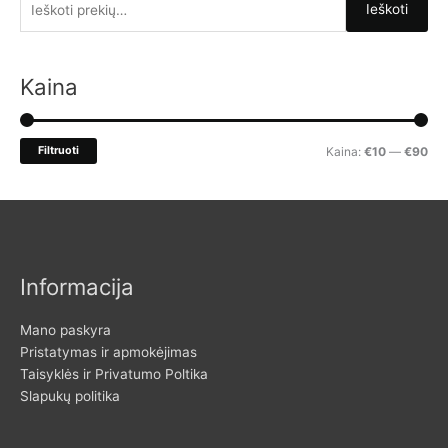
Ieškoti
e
š
k
Kaina
o
t
M
M
Filtruoti
Kaina:
€10
—
€90
i
i
a
:
n
k
k
s
a
k
Informacija
i
a
n
i
Mano paskyra
a
n
Pristatymas ir apmokėjimas
Taisyklės ir Privatumo Poltika
a
Slapukų politika