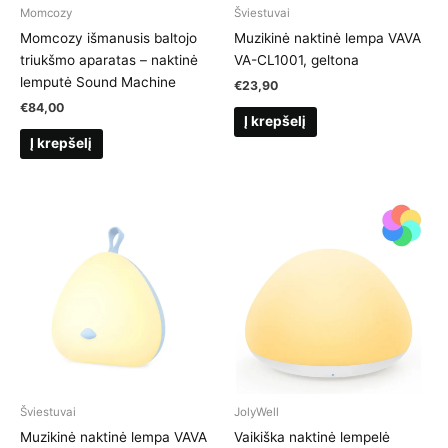
Momcozy
Šviestuvai
Momcozy išmanusis baltojo
Muzikinė naktinė lempa VAVA
triukšmo aparatas – naktinė
VA-CL1001, geltona
lemputė Sound Machine
€
23,90
€
84,00
Į krepšelį
Į krepšelį
Šviestuvai
JolyWell
Muzikinė naktinė lempa VAVA
Vaikiška naktinė lempelė