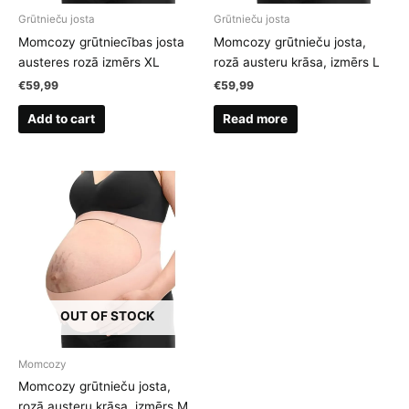
Grūtnieču josta
Grūtnieču josta
Momcozy grūtniecības josta
Momcozy grūtnieču josta,
austeres rozā izmērs XL
rozā austeru krāsa, izmērs L
€
59,99
€
59,99
Add to cart
Read more
OUT OF STOCK
Momcozy
Momcozy grūtnieču josta,
rozā austeru krāsa, izmērs M