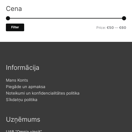
r
Cena
c
h
M
M
Filter
Price:
€50
—
€60
f
i
a
o
n
x
r
p
p
:
r
r
Informācija
i
i
c
c
Mans Konts
e
e
Piegāde un apmaksa
Noteikumi un konfidencialitātes politika
Sīkdatņu politika
Uzņēmums
UAB “Omnia vincit”