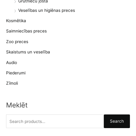
Grūtnieču josta
Veselības un higiēnas preces
Kosmētika
Saimniecības preces
Zoo preces
Skaistums un veselība
Audio
Piederumi
Zīmoli
Meklēt
S
Search
e
a