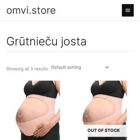
Skip
omvi.store
Main
to
content
Men
Grūtnieču josta
Showing all 3 results
OUT OF STOCK