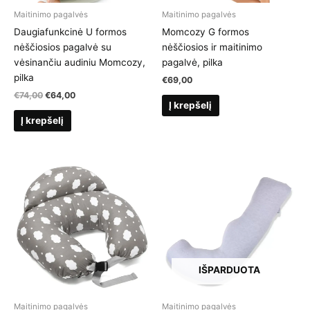
Maitinimo pagalvės
Maitinimo pagalvės
Daugiafunkcinė U formos
Momcozy G formos
nėščiosios pagalvė su
nėščiosios ir maitinimo
vėsinančiu audiniu Momcozy,
pagalvė, pilka
pilka
€
69,00
Original
Current
€
74,00
€
64,00
Į krepšelį
price
price
was:
is:
Į krepšelį
€74,00.
€64,00.
IŠPARDUOTA
Maitinimo pagalvės
Maitinimo pagalvės