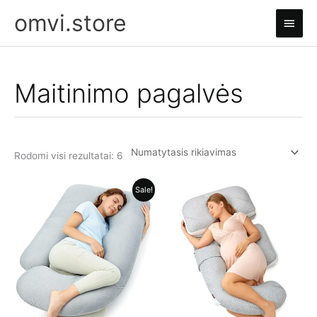
Pereiti
omvi.store
Pagri
prie
turinio
meni
Maitinimo pagalvės
Rodomi visi rezultatai: 6
Sale!