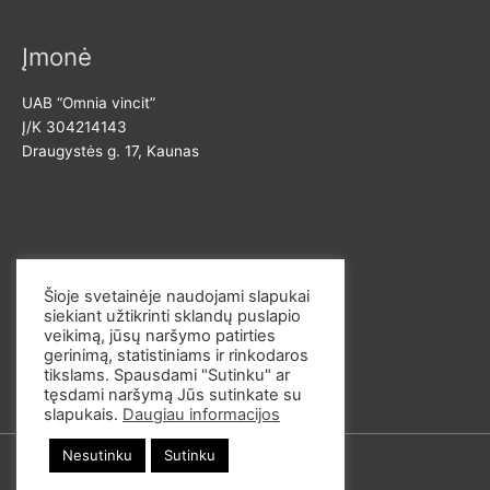
Įmonė
UAB “Omnia vincit”
Į/K 304214143
Draugystės g. 17, Kaunas
Susisiekite
Šioje svetainėje naudojami slapukai
siekiant užtikrinti sklandų puslapio
El. p. info@omvi.lt
veikimą, jūsų naršymo patirties
Tel. 862033145
gerinimą, statistiniams ir rinkodaros
tikslams. Spausdami "Sutinku" ar
tęsdami naršymą Jūs sutinkate su
slapukais.
Daugiau informacijos
Nesutinku
Sutinku
© 2026
omvi.store