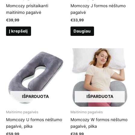
Momcozy prisitaikanti
Momcozy J formos nėštumo
maitinimo pagalvė
pagalvė
€
39,99
€
33,99
Į krepšelį
Daugiau
IŠPARDUOTA
IŠPARDUOTA
Maitinimo pagalvės
Maitinimo pagalvės
Momcozy U formos nėštumo
Momcozy W formos nėštumo
pagalvė, pilka
pagalvė, pilka
€
59,99
€
28,99