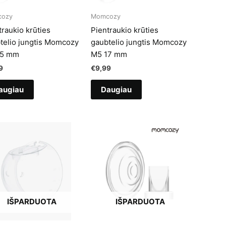
ozy
Momcozy
traukio krūties
Pientraukio krūties
telio jungtis Momcozy
gaubtelio jungtis Momcozy
15 mm
M5 17 mm
9
€
9,99
augiau
Daugiau
IŠPARDUOTA
IŠPARDUOTA