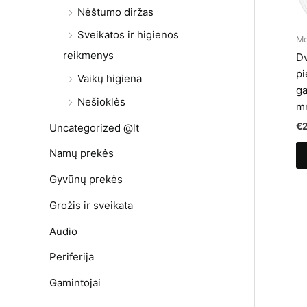
Nėštumo diržas
Sveikatos ir higienos
M
reikmenys
Dv
pi
Vaikų higiena
g
Nešioklės
m
€
Uncategorized @lt
Namų prekės
Gyvūnų prekės
Grožis ir sveikata
Audio
Periferija
Gamintojai