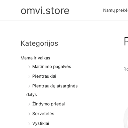
Pereiti
omvi.store
prie
Namų prekė
turinio
Kategorijos
Mama ir vaikas
Maitinimo pagalvės
Ro
Pientraukiai
Pientraukių atsarginės
dalys
Žindymo priedai
Servetėlės
Vystiklai