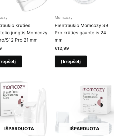
ozy
Momcozy
traukio krūties
Pientraukio Momcozy S9
telio jungtis Momcozy
Pro krūties gaubtelis 24
ro/S12 Pro 21 mm
mm
9
€
12,99
krepšelį
Į krepšelį
IŠPARDUOTA
IŠPARDUOTA