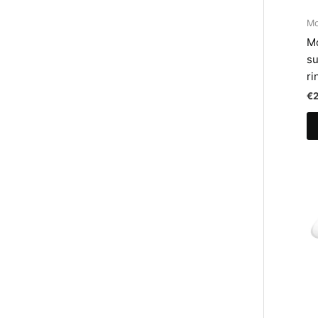
M
M
su
ri
€