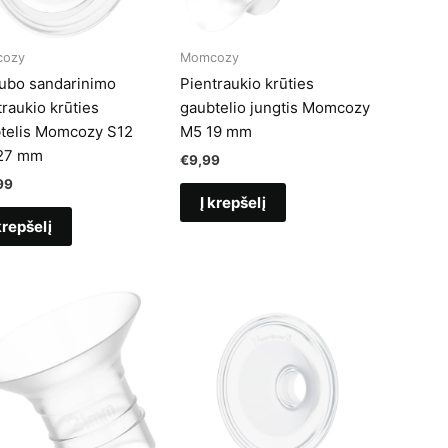
ozy
Momcozy
ubo sandarinimo
Pientraukio krūties
traukio krūties
gaubtelio jungtis Momcozy
telis Momcozy S12
M5 19 mm
27 mm
€
9,99
99
Į krepšelį
krepšelį