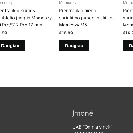
omcozy
Momcozy
Momc
entraukio krūties
Pientraukio pieno
Pien
ubtelio jungtis Momcozy
surinkimo puodelis skirtas
suri
 Pro/S12 Pro 17 mm
Momcozy M5
Momc
9,99
€
16,99
€
16,
Daugiau
Daugiau
D
Įmonė
UAB “Omnia vincit”