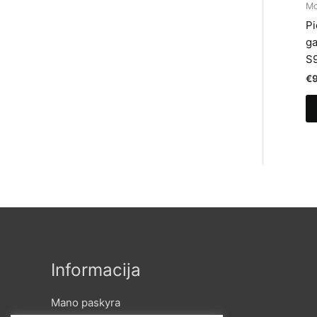
M
Pi
ga
S9
€
Informacija
Mano paskyra