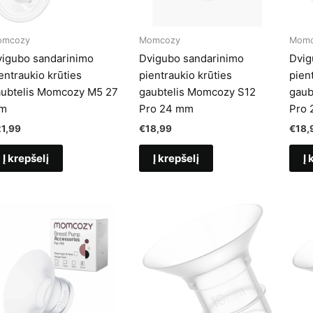
omcozy
Momcozy
Momc
igubo sandarinimo
Dvigubo sandarinimo
Dvig
entraukio krūties
pientraukio krūties
pien
aubtelis Momcozy M5 27
gaubtelis Momcozy S12
gaub
m
Pro 24 mm
Pro 
21,99
€
18,99
€
18,
Į krepšelį
Į krepšelį
Į 