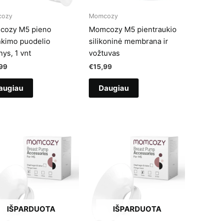
ozy
Momcozy
ozy M5 pieno
Momcozy M5 pientraukio
nkimo puodelio
silikoninė membrana ir
nys, 1 vnt
vožtuvas
99
€
15,99
augiau
Daugiau
IŠPARDUOTA
IŠPARDUOTA