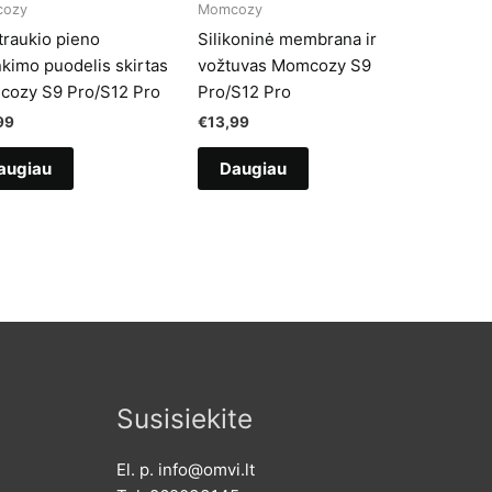
ozy
Momcozy
traukio pieno
Silikoninė membrana ir
nkimo puodelis skirtas
vožtuvas Momcozy S9
ozy S9 Pro/S12 Pro
Pro/S12 Pro
99
€
13,99
augiau
Daugiau
Susisiekite
El. p. info@omvi.lt