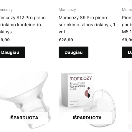
omcozy
Momcozy
Momc
omcozy S12 Pro pieno
Momcozy S9 Pro pieno
Pien
rinkimo konteinerio
surinkimo talpos rinkinys, 1
gaub
nkinys
vnt
M5 
29,99
€
28,99
€
9,9
Daugiau
Daugiau
D
IŠPARDUOTA
IŠPARDUOTA