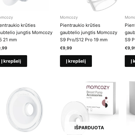
omcozy
Momcozy
Momc
entraukio krūties
Pientraukio krūties
Pien
ubtelio jungtis Momcozy
gaubtelio jungtis Momcozy
gaub
5 21 mm
S9 Pro/S12 Pro 19 mm
S9 P
9,99
€
9,99
€
9,9
Į krepšelį
Į krepšelį
Į 
IŠPARDUOTA