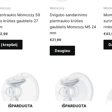
omcozy
Momcozy
Momc
entraukio Momcozy S9
Dvigubo sandarinimo
Momc
o krūties gaubtelis 27
pientraukio krūties
suri
m
gaubtelis Momcozy M5 24
rinki
mm
12,99
€
43,
€
21,99
Į krepšelį
D
Daugiau
IŠPARDUOTA
IŠPARDUOTA