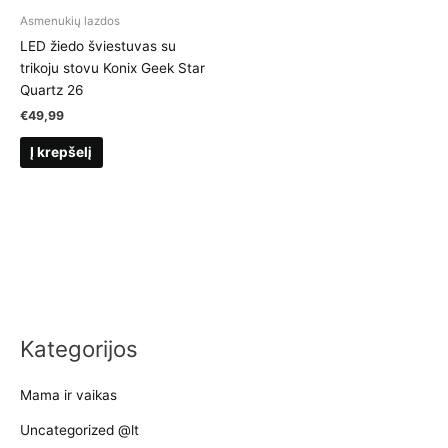
Asmenukių lazdos
LED žiedo šviestuvas su
trikoju stovu Konix Geek Star
Quartz 26
€
49,99
Į krepšelį
Kategorijos
Mama ir vaikas
Uncategorized @lt