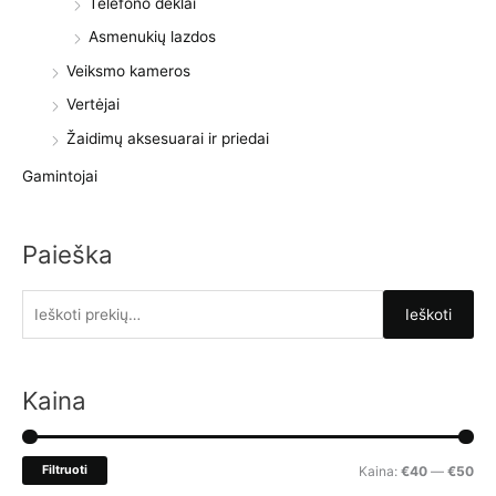
Telefono dėklai
Asmenukių lazdos
Veiksmo kameros
Vertėjai
Žaidimų aksesuarai ir priedai
Gamintojai
Paieška
I
Ieškoti
e
š
k
Kaina
o
t
M
M
Filtruoti
Kaina:
€40
—
€50
i