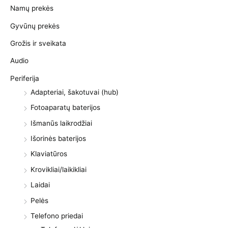
Namų prekės
Gyvūnų prekės
Grožis ir sveikata
Audio
Periferija
Adapteriai, šakotuvai (hub)
Fotoaparatų baterijos
Išmanūs laikrodžiai
Išorinės baterijos
Klaviatūros
Krovikliai/laikikliai
Laidai
Pelės
Telefono priedai