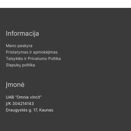
i
a
:
n
k
k
s
a
k
Informacija
i
a
n
i
Mano paskyra
a
n
Pristatymas ir apmokėjimas
Taisyklės ir Privatumo Poltika
a
Slapukų politika
Įmonė
UAB “Omnia vincit”
Į/K 304214143
Draugystės g. 17, Kaunas