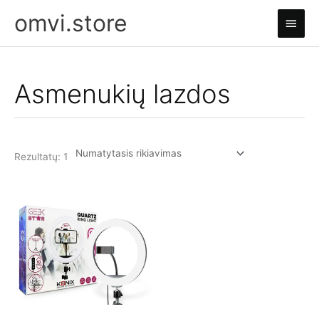
Pereiti
omvi.store
Pagri
prie
turinio
meni
Asmenukių lazdos
Rezultatų: 1