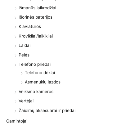
Išmanūs laikrodžiai
Išorinės baterijos
Klaviatūros
Krovikliai/laikikliai
Laidai
Pelės
Telefono priedai
Telefono dėklai
Asmenukių lazdos
Veiksmo kameros
Vertėjai
Žaidimų aksesuarai ir priedai
Gamintojai