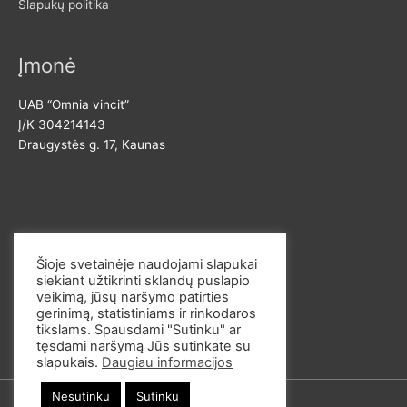
Slapukų politika
Įmonė
UAB “Omnia vincit”
Į/K 304214143
Draugystės g. 17, Kaunas
Susisiekite
Šioje svetainėje naudojami slapukai
siekiant užtikrinti sklandų puslapio
El. p. info@omvi.lt
veikimą, jūsų naršymo patirties
Tel. 862033145
gerinimą, statistiniams ir rinkodaros
tikslams. Spausdami "Sutinku" ar
tęsdami naršymą Jūs sutinkate su
slapukais.
Daugiau informacijos
Nesutinku
Sutinku