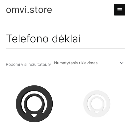
Pereiti
omvi.store
Pagri
prie
turinio
meni
Telefono dėklai
Rodomi visi rezultatai: 9