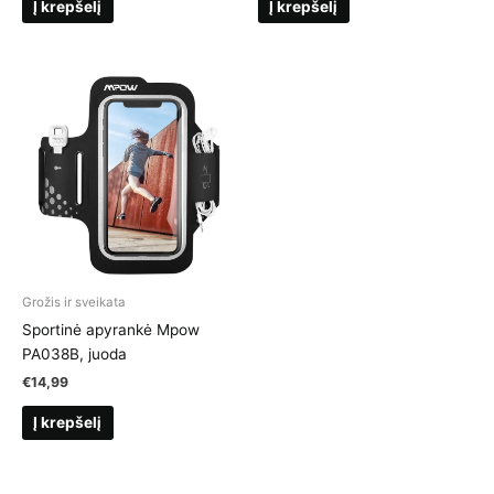
Į krepšelį
Į krepšelį
Grožis ir sveikata
Sportinė apyrankė Mpow
PA038B, juoda
€
14,99
Į krepšelį