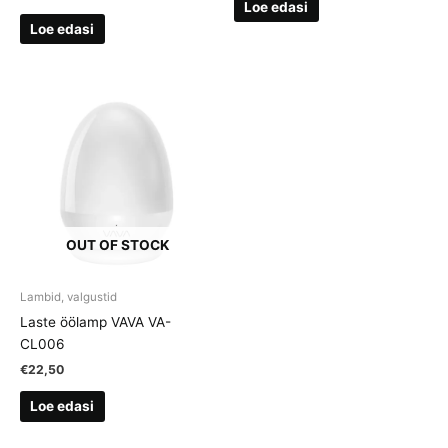
Loe edasi
Loe edasi
OUT OF STOCK
Lambid, valgustid
Laste öölamp VAVA VA-
CL006
€
22,50
Loe edasi