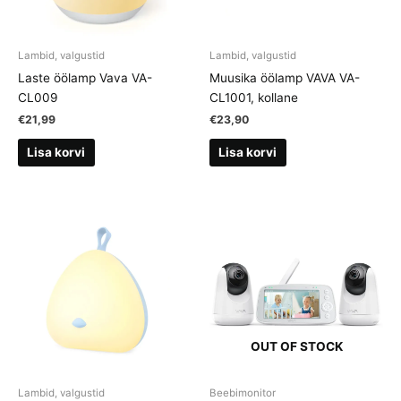
Lambid, valgustid
Lambid, valgustid
Laste öölamp Vava VA-
Muusika öölamp VAVA VA-
CL009
CL1001, kollane
€
21,99
€
23,90
Lisa korvi
Lisa korvi
OUT OF STOCK
Lambid, valgustid
Beebimonitor