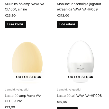
Muusika öölamp VAVA VA-
Mobiilne lapsehoidja jagatud
CL1001, sinine
ekraaniga VAVA VA-IH009
€
23,90
€
312,00
Lisa korvi
Loe edasi
OUT OF STOCK
OUT OF STOCK
Lambid, valgustid
Lambid, valgustid
Laste öölamp Vava VA-
Laste öötuli VAVA VA-HP008
CL009 Pro
€
19,50
€
21,99