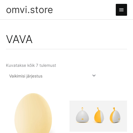
Skip
omvi.store
Main
to
content
Men
VAVA
Kuvatakse kõik 7 tulemust