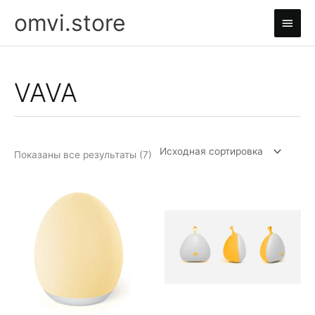
Перейти
omvi.store
Глав
к
содержимому
мен
VAVA
Показаны все результаты (7)