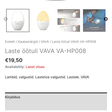
Esileht
/
Kaubamärgid
/
VAVA
/ Laste öötuli VAVA VA-HP008
Laste öötuli VAVA VA-HP008
€
19,50
Availability:
Laost otsas
Lambid, valgustid
,
Lastetoa valgustid
,
Lastele
,
VAVA
Kirjeldus
Lisainfo