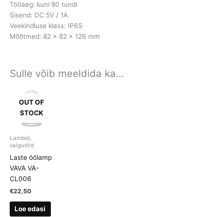
Tööaeg: kuni 80 tundi
Sisend: DC 5V / 1A
Veekindluse klass: IP65
Mõõtmed: 82 x 82 x 126 mm
Sulle võib meeldida ka…
OUT OF
STOCK
Lambid,
valgustid
Laste öölamp
VAVA VA-
CL006
€
22,50
Loe edasi