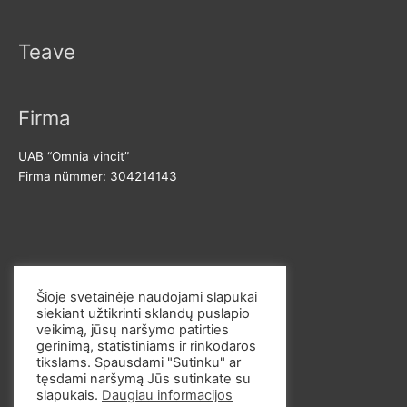
Teave
Firma
UAB “Omnia vincit”
Firma nümmer: 304214143
Võta meiega ühendust
Šioje svetainėje naudojami slapukai
siekiant užtikrinti sklandų puslapio
E-post: info@omvi.lt
veikimą, jūsų naršymo patirties
Telefoninumber: +37062033145
gerinimą, statistiniams ir rinkodaros
tikslams. Spausdami "Sutinku" ar
tęsdami naršymą Jūs sutinkate su
slapukais.
Daugiau informacijos