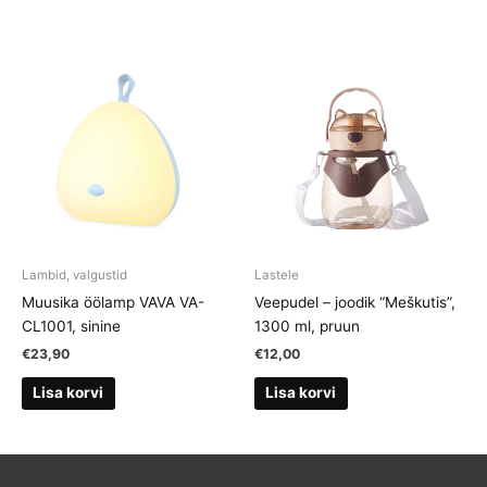
Lambid, valgustid
Lastele
Muusika öölamp VAVA VA-
Veepudel – joodik “Meškutis”,
CL1001, sinine
1300 ml, pruun
€
23,90
€
12,00
Lisa korvi
Lisa korvi