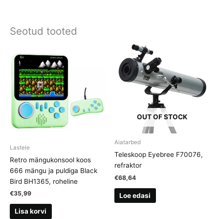
Seotud tooted
OUT OF STOCK
Aiatarbed
Lastele
Teleskoop Eyebree F70076,
Retro mängukonsool koos
refraktor
666 mängu ja puldiga Black
€
68,64
Bird BH1365, roheline
€
35,99
Loe edasi
Lisa korvi