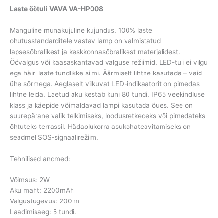
Laste öötuli VAVA VA-HP008
Mänguline munakujuline kujundus. 100% laste
ohutusstandarditele vastav lamp on valmistatud
lapsesõbralikest ja keskkonnasõbralikest materjalidest.
Öövalgus või kaasaskantavad valguse režiimid. LED-tuli ei vilgu
ega häiri laste tundlikke silmi. Äärmiselt lihtne kasutada – vaid
ühe sõrmega. Aeglaselt vilkuvat LED-indikaatorit on pimedas
lihtne leida. Laetud aku kestab kuni 80 tundi. IP65 veekindluse
klass ja käepide võimaldavad lampi kasutada õues. See on
suurepärane valik telkimiseks, loodusretkedeks või pimedateks
õhtuteks terrassil. Hädaolukorra asukohateavitamiseks on
seadmel SOS-signaalirežiim.
Tehnilised andmed:
Võimsus: 2W
Aku maht: 2200mAh
Valgustugevus: 200lm
Laadimisaeg: 5 tundi.