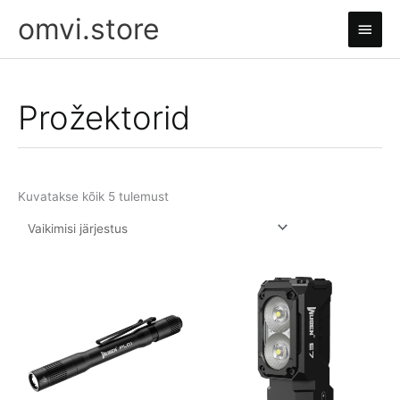
Skip
omvi.store
Main
to
content
Men
Prožektorid
Kuvatakse kõik 5 tulemust