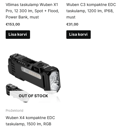
Võimas taskulamp Wuben X1
Wuben C3 kompaktne EDC
Pro, 12 300 lm, Spot + Flood,
taskulamp, 1200 lm, IP68,
Power Bank, must
must
€
153,00
€
31,00
Lisa korvi
Lisa korvi
OUT OF STOCK
Prožektorid
Wuben X4 kompaktne EDC
taskulamp, 1500 lm, RGB