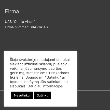
a
a
l
a
Firma
n
l
UAB “Omnia vincit”
e
n
Firma nümmer: 304214143
h
e
i
h
n
i
d
n
Võta meiega ühendust
d
Šioje svetainėje naudojami slapukai
siekiant užtikrinti sklandų puslapio
E-post: info@omvi.lt
veikimą, jūsų naršymo patirties
Telefoninumber: +37062033145
gerinimą, statistiniams ir rinkodaros
tikslams. Spausdami "Sutinku" ar
tęsdami naršymą Jūs sutinkate su
slapukais.
Daugiau informacijos
Nesutinku
Sutinku
© 2026
omvi.store