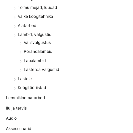
Tolmuimejad, luudad
Väike köögitehnika
Aiatarbed
Lambid, valgustid
Välisvalgustus
Põrandalambid
Laualambid
Lastetoa valgustid
Lastele
Köögitööriistad
Lemmikloomatarbed
Ilu ja tervis
Audio
Aksessuaarid