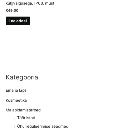
külgvalgusega, IP68, must
€
49,00
Loe edasi
Kategooria
Ema ja laps
Kosmeetika
Majapidamistarbed
Tööriistad
Õhu reguleerimise seadmed