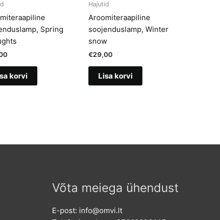
id
Hajutid
miteraapiline
Aroomiteraapiline
enduslamp, Spring
soojenduslamp, Winter
ghts
snow
00
€
29,00
sa korvi
Lisa korvi
Võta meiega ühendust
E-post: info@omvi.lt