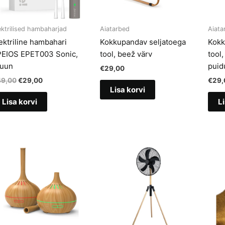
ektrilised hambaharjad
Aiatarbed
Aiata
ektriline hambahari
Kokkupandav seljatoega
Kokk
PEIOS EPET003 Sonic,
tool, beež värv
tool,
ruun
puid
€
29,00
Algne
Current
49,00
€
29,00
€
29,
hind
price
Lisa korvi
oli:
is:
Lisa korvi
Li
€49,00.
€29,00.