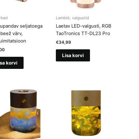
rbed
Lambid, valgustid
upandav seljatoega
Laetav LED-valgusti, RGB
 beež värv,
TaoTronics TT-DL23 Pro
uimitatsioon
€
34,99
00
Lisa korvi
sa korvi