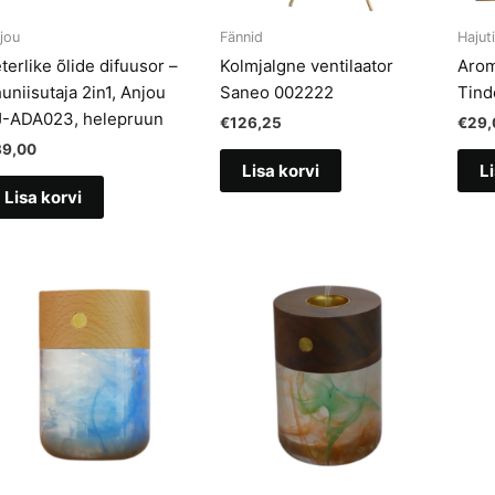
jou
Fännid
Hajut
terlike õlide difuusor –
Kolmjalgne ventilaator
Arom
uniisutaja 2in1, Anjou
Saneo 002222
Tind
J-ADA023, helepruun
€
126,25
€
29,
39,00
Lisa korvi
Li
Lisa korvi