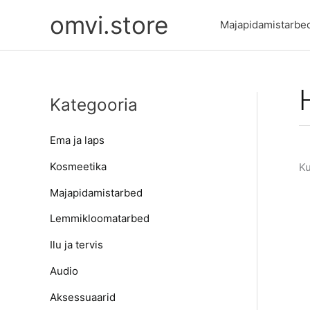
Skip
omvi.store
to
Majapidamistarbe
content
Kategooria
Ema ja laps
Kosmeetika
Ku
Majapidamistarbed
Lemmikloomatarbed
Ilu ja tervis
Audio
Aksessuaarid