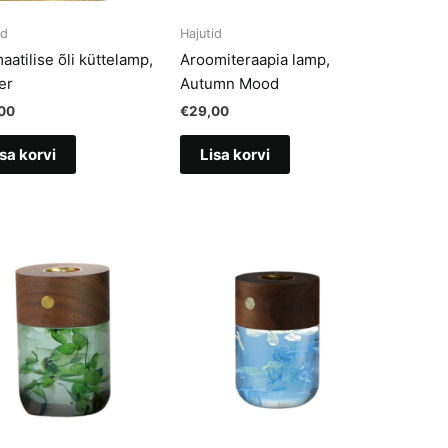
id
Hajutid
aatilise õli küttelamp,
Aroomiteraapia lamp,
er
Autumn Mood
00
€
29,00
sa korvi
Lisa korvi