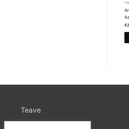
Ha
Ar
A
€
Teave