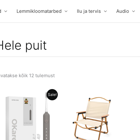
d
Lemmikloomatarbed
Ilu ja tervis
Audio
Hele puit
vatakse kõik 12 tulemust
Sale!