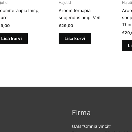
jutid
Hajutid
Hajut
oomiteraapia lamp,
Aroomiteraapia
Aroo
zure
soojenduslamp, Veil
sooj
Thou
29,00
€
29,00
€
29,
Lisa korvi
Lisa korvi
Li
Firma
UAB “Omnia vincit”