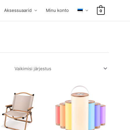
Aksessuaarid
Minu konto
0