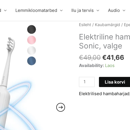
d
Lemmikloomatarbed
Ilu ja tervis
Audio
Esileht
/
Kaubamärgid
/
Epe
Elektriline h
Sonic, valge
Algne
C
€
49,00
€
41,66
hind
p
Availability:
Laos
oli:
is
€49,00.
€
Elektriline
Lisa korvi
hambahari
Elektrilised hambaharjad
EPEIOS
EPET003
Sonic,
valge
kogus