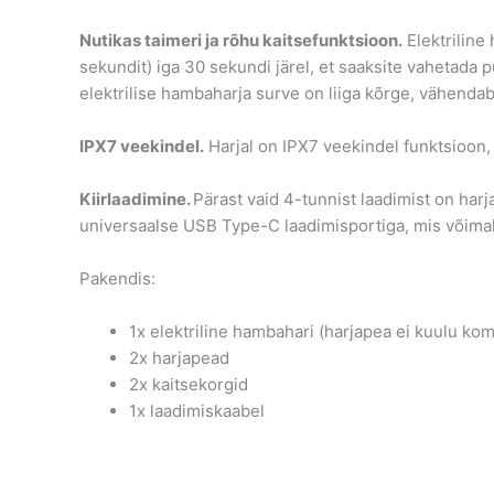
Nutikas taimeri ja rõhu kaitsefunktsioon.
Elektriline 
sekundit) iga 30 sekundi järel, et saaksite vahetada p
elektrilise hambaharja surve on liiga kõrge, vähendab
IPX7 veekindel.
Harjal on IPX7 veekindel funktsioon, 
Kiirlaadimine.
Pärast vaid 4-tunnist laadimist on har
universaalse USB Type-C laadimisportiga, mis võimalda
Pakendis:
1x elektriline hambahari (harjapea ei kuulu kom
2x harjapead
2x kaitsekorgid
1x laadimiskaabel