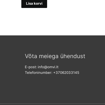
oli:
is:
Lisa korvi
€49,00.
€41,66.
Võta meiega ühendust
E-post: info@omvi.lt
Telefoninumber: +37062033145