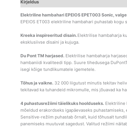
Kirjeldus
Lisainfo
Elektriline hambahari EPEIOS EPET003 Sonic, valge
EPEIOS ET003 elektriline hambahari puhastab kogu su
Kreeka inspireeritud disain.
Elektrilise hambaharja ku
eksklusiivse disaini ja kujuga.
Du Pont TM harjased.
Elektrilise hambaharja harjase
hambaniidi kvaliteedi tipp. Suure tihedusega DuPon
isegi kõige tundlikumatele igemetele.
Tõhus ja vaikne.
32 000 liigutust minutis tekitav hel
tekitavad ka tuhandeid mikromulle, mis jõuavad ka ham
4 puhastusrežiimi täielikuks hoolduseks.
Elektriline
mõeldud erakordseks igapäevaseks puhastamiseks, 
Sensitive-režiim puhastab õrnalt, kuid tõhusalt tund
panemiseks muutuvat sagedust. Valitud režiimi näitab 