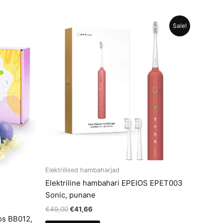
Sale!
Elektrilised hambaharjad
Elektriline hambahari EPEIOS EPET003
Sonic, punane
Algne
Current
€
49,00
€
41,66
hind
price
os BB012,