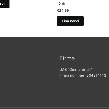
is:
rvi
12 tk
,00.
€41,66.
€
24,99
Lisa korvi
Firma
UAB “Omnia vincit”
Firma nümmer: 304214143