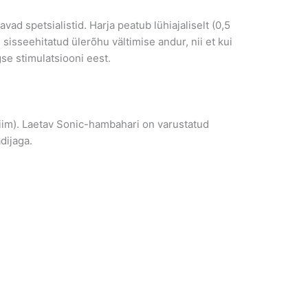
vad spetsialistid. Harja peatub lühiajaliselt (0,5
sisseehitatud ülerõhu vältimise andur, nii et kui
gse stimulatsiooni eest.
ežiim). Laetav Sonic-hambahari on varustatud
dijaga.