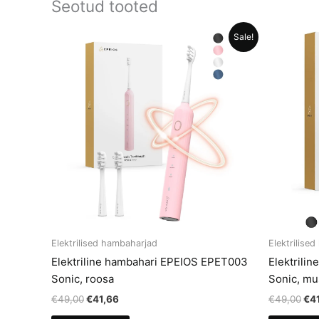
Seotud tooted
Sale!
Elektrilised hambaharjad
Elektrilise
Elektriline hambahari EPEIOS EPET003
Elektrili
Sonic, roosa
Sonic, mu
Algne
Current
Al
€
49,00
€
41,66
€
49,00
€
4
hind
price
hin