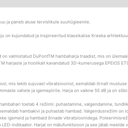
u ja paneb aluse tervislikule suuhügieenile.
ju on kujundatud ja inspireeritud klassikalise Kreeka arhitektuu
d on valmistatud DuPontTM hambaharja traadist, mis on ülemaai
tTM harjaste ja hoolikalt kavandatud 3D-kumerusega EPEIOS ET0
ivool, mis tekib sujuvast vibratsioonist, eemaldab õrnalt mustu
maste vahele ja igemepiirile. Harja on vaikne 55 dB ja on sõbral
 hambahari toetab 4 režiimi: puhastamine, valgendamine, tundl
eemaldab hambakivi ja puhastab hambad. Valgendusrežiim on i
likke igemeid ja hambaid õrnade vibratsioonidega. Poleerimisre
LED-indikaator. Harjal on mälufunktsioon ja see jätab meelde vi