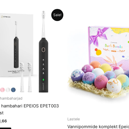
Sale!
d hambaharjad
ne hambahari EPEIOS EPET003
st
Lastele
gne
Current
1,66
d
price
Vannipommide komplekt Epei