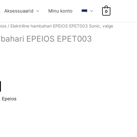
Aksessuaarid
Minu konto
0
ios
/ Elektriline hambahari EPEIOS EPET003 Sonic, valge
ambahari EPEIOS EPET003
urrent
rice
:
41,66.
,
Epeios