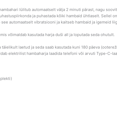
hambahari lülitub automaatselt välja 2 minuti pärast, nagu soovita
uhastuspiirkonda ja puhastada kõiki hambaid ühtlaselt. Sellel on 
 see automaatselt vibratsiooni ja kaitseb hambaid ja igemeid lii
mis võimaldab kasutada harja duši all ja loputada seda ohutult.
ja täielikult laetud ja seda saab kasutada kuni 180 päeva (ooter
b elektrilist hambaharja laadida telefoni või arvuti Type-C-laa
plekti)