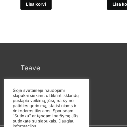
oli:
is:
oli:
Lisa korvi
Lisa ko
€49,00.
€41,66.
€49
Teave
Šioje svetainėje naudojami
slapukai siekiant užtikrinti sklandų
puslapio veikimą, jūsų naršymo
patirties gerinimą, statistiniams ir
rinkodaros tikslams. Spausdami
"Sutinku" ar tęsdami naršymą Jūs
sutinkate su slapukais.
Daugiau
informacijos