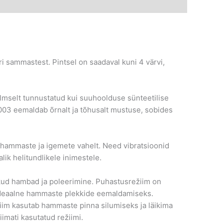
ri sammastest. Pintsel on saadaval kuni 4 värvi,
lmselt tunnustatud kui suuhoolduse sünteetilise
03 eemaldab õrnalt ja tõhusalt mustuse, sobides
se hammaste ja igemete vahelt. Need vibratsioonid
ik helitundlikele inimestele.
ikud hambad ja poleerimine. Puhastusrežiim on
deaalne hammaste plekkide eemaldamiseks.
žiim kasutab hammaste pinna silumiseks ja läikima
imati kasutatud režiimi.