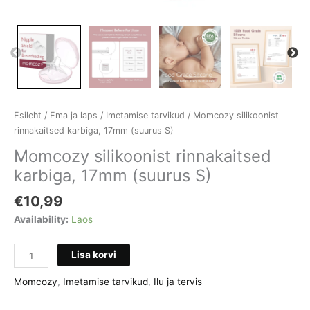
Esileht
/
Ema ja laps
/
Imetamise tarvikud
/ Momcozy silikoonist
rinnakaitsed karbiga, 17mm (suurus S)
Momcozy silikoonist rinnakaitsed
karbiga, 17mm (suurus S)
€
10,99
Availability:
Laos
Momcozy
Lisa korvi
silikoonist
rinnakaitsed
Momcozy
,
Imetamise tarvikud
,
Ilu ja tervis
karbiga,