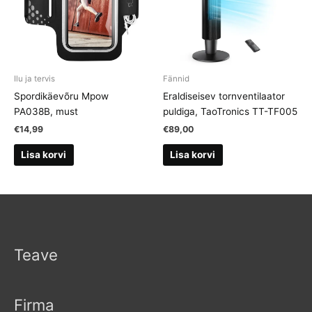
Ilu ja tervis
Fännid
Spordikäevõru Mpow
Eraldiseisev tornventilaator
PA038B, must
puldiga, TaoTronics TT-TF005
€
14,99
€
89,00
Lisa korvi
Lisa korvi
Teave
Firma