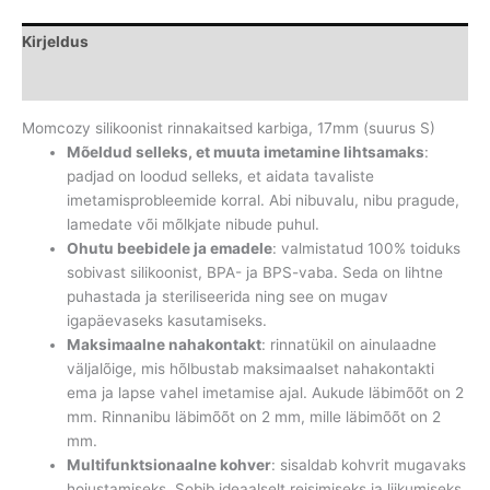
17mm
(suurus
Kirjeldus
S)
kogus
Lisainfo
Momcozy silikoonist rinnakaitsed karbiga, 17mm (suurus S)
Mõeldud selleks, et muuta imetamine lihtsamaks
:
padjad on loodud selleks, et aidata tavaliste
imetamisprobleemide korral. Abi nibuvalu, nibu pragude,
lamedate või mõlkjate nibude puhul.
Ohutu beebidele ja emadele
: valmistatud 100% toiduks
sobivast silikoonist, BPA- ja BPS-vaba. Seda on lihtne
puhastada ja steriliseerida ning see on mugav
igapäevaseks kasutamiseks.
Maksimaalne nahakontakt
: rinnatükil on ainulaadne
väljalõige, mis hõlbustab maksimaalset nahakontakti
ema ja lapse vahel imetamise ajal. Aukude läbimõõt on 2
mm. Rinnanibu läbimõõt on 2 mm, mille läbimõõt on 2
mm.
Multifunktsionaalne kohver
: sisaldab kohvrit mugavaks
hoiustamiseks. Sobib ideaalselt reisimiseks ja liikumiseks.