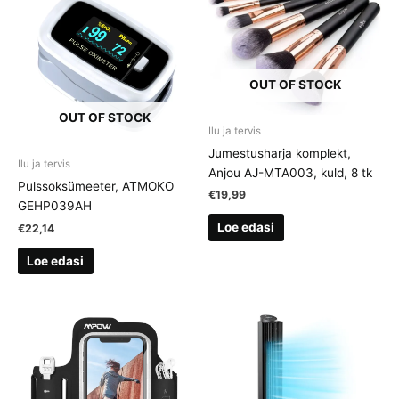
OUT OF STOCK
OUT OF STOCK
Ilu ja tervis
Jumestusharja komplekt,
Ilu ja tervis
Anjou AJ-MTA003, kuld, 8 tk
Pulssoksümeeter, ATMOKO
€
19,99
GEHP039AH
Loe edasi
€
22,14
Loe edasi