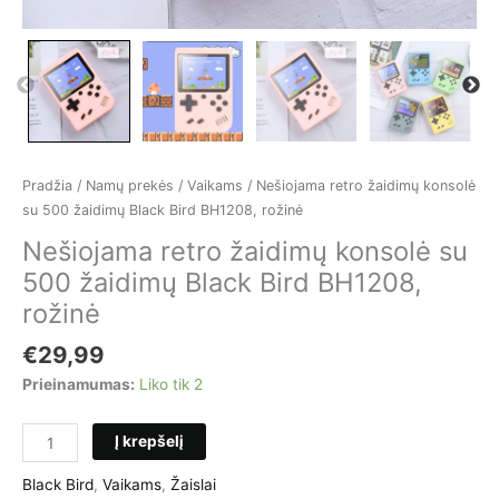
Pradžia
/
Namų prekės
/
Vaikams
/ Nešiojama retro žaidimų konsolė
su 500 žaidimų Black Bird BH1208, rožinė
Nešiojama retro žaidimų konsolė su
500 žaidimų Black Bird BH1208,
rožinė
€
29,99
Prieinamumas:
Liko tik 2
produkto
Į krepšelį
kiekis:
Nešiojama
Black Bird
,
Vaikams
,
Žaislai