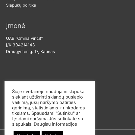
Slapukų politika
Įmonė
UAB “Omnia vincit”
Į/K 304214143
Draugystės g. 17, Kaunas
Susisiekite
Šioje svetainėje naudojami slapukai
siekiant užtikrinti sklandų puslapio
El. p. info@omvi.lt
veikimą, jūsų naršymo patirties
Tel. 862033145
gerinimą, statistiniams ir rinkodaros
tikslams. Spausdami "Sutinku" ar
tęsdami naršymą Jūs sutinkate su
slapukais.
Daugiau informacijos