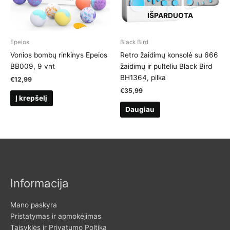
IŠPARDUOTA
Epeios
Black Bird
Vonios bombų rinkinys Epeios
Retro žaidimų konsolė su 666
BB009, 9 vnt
žaidimų ir pulteliu Black Bird
BH1364, pilka
€
12,99
€
35,99
Į krepšelį
Daugiau
Informacija
Mano paskyra
Pristatymas ir apmokėjimas
Taisyklės ir Privatumo Poltika