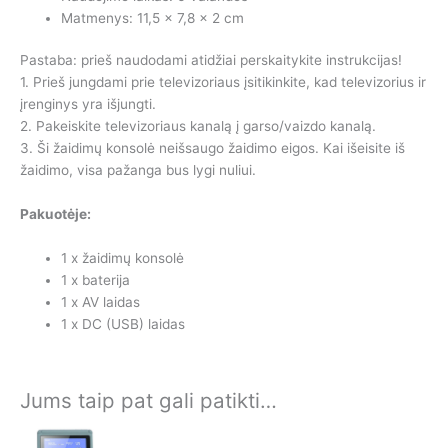
Matmenys: 11,5 x 7,8 x 2 cm
Pastaba: prieš naudodami atidžiai perskaitykite instrukcijas!
1. Prieš jungdami prie televizoriaus įsitikinkite, kad televizorius ir
įrenginys yra išjungti.
2. Pakeiskite televizoriaus kanalą į garso/vaizdo kanalą.
3. Ši žaidimų konsolė neišsaugo žaidimo eigos. Kai išeisite iš
žaidimo, visa pažanga bus lygi nuliui.
Pakuotėje:
1 x žaidimų konsolė
1 x baterija
1 x AV laidas
1 x DC (USB) laidas
Jums taip pat gali patikti…