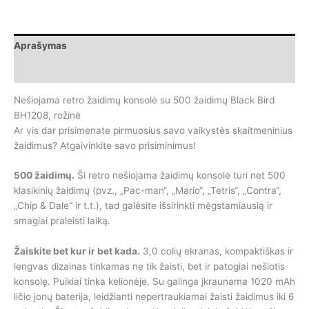
retro
žaidimų
konsolė
Aprašymas
su
500
Papildoma informacija
žaidimų
Black
Nešiojama retro žaidimų konsolė su 500 žaidimų Black Bird
Bird
BH1208, rožinė
BH1208,
Ar vis dar prisimenate pirmuosius savo vaikystės skaitmeninius
rožinė
žaidimus? Atgaivinkite savo prisiminimus!
500 žaidimų.
Ši retro nešiojama žaidimų konsolė turi net 500
klasikinių žaidimų (pvz., „Pac-man“, „Mario“, „Tetris“, „Contra“,
„Chip & Dale“ ir t.t.), tad galėsite išsirinkti mėgstamiausią ir
smagiai praleisti laiką.
Žaiskite bet kur ir bet kada.
3,0 colių ekranas, kompaktiškas ir
lengvas dizainas tinkamas ne tik žaisti, bet ir patogiai nešiotis
konsolę. Puikiai tinka kelionėje. Su galinga įkraunama 1020 mAh
ličio jonų baterija, leidžianti nepertraukiamai žaisti žaidimus iki 6