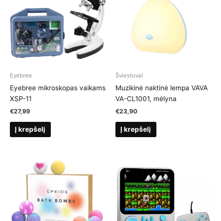
Eyebree
Šviestuvai
Eyebree mikroskopas vaikams
Muzikinė naktinė lempa VAVA
XSP-11
VA-CL1001, mėlyna
€
27,99
€
23,90
Į krepšelį
Į krepšelį