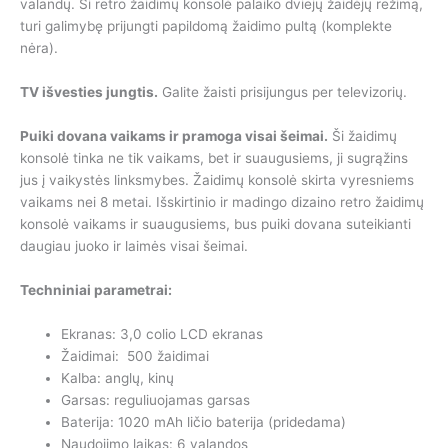
valandų. Ši retro žaidimų konsolė palaiko dviejų žaidėjų režimą,
turi galimybę prijungti papildomą žaidimo pultą (komplekte
nėra).
TV išvesties jungtis.
Galite žaisti prisijungus per televizorių.
Puiki dovana vaikams ir pramoga visai šeimai.
Ši žaidimų
konsolė tinka ne tik vaikams, bet ir suaugusiems, ji sugrąžins
jus į vaikystės linksmybes. Žaidimų konsolė skirta vyresniems
vaikams nei 8 metai. Išskirtinio ir madingo dizaino retro žaidimų
konsolė vaikams ir suaugusiems, bus puiki dovana suteikianti
daugiau juoko ir laimės visai šeimai.
Techniniai parametrai:
Ekranas: 3,0 colio LCD ekranas
Žaidimai: 500 žaidimai
Kalba: anglų, kinų
Garsas: reguliuojamas garsas
Baterija: 1020 mAh ličio baterija (pridedama)
Naudojimo laikas: 6 valandos