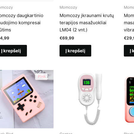
omcozy
Momcozy
Momc
omcozy daugkartinio
Momcozy įkraunami krutų
Momc
udojimo kompresai
terapijos masažuokliai
masa
ūtims
LM04 (2 vnt.)
vibra
14,99
€
69,99
€
29,
Į krepšelį
Į krepšelį
Į 