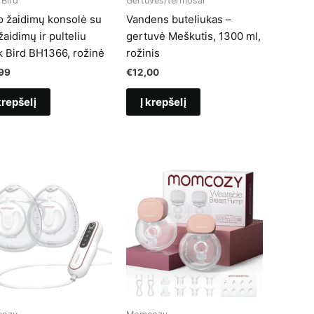
 Bird
Gertuvės/termosai
o žaidimų konsolė su
Vandens buteliukas –
aidimų ir pulteliu
gertuvė Meškutis, 1300 ml,
k Bird BH1366, rožinė
rožinis
99
€
12,00
krepšelį
Į krepšelį