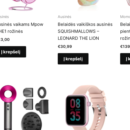
sinės
Ausinės
Momc
usinės vaikams Mpow
Belaidės vaikiškos ausinės
Belai
E1 rožinės
SQUISHMALLOWS –
pien
LEONARD THE LION
rožin
23,00
€
30,99
€
139
Į krepšelį
Į krepšelį
Į 