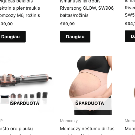
Išma
igubas belaidis
Išmanusis laikrodis
Rive
ektrinis pientraukis
Riversong GLOW, SW906,
SW55
mcozy M6, rožinis
baltas/rožinis
€
34,
239,00
€
69,99
D
Daugiau
Daugiau
IŠPARDUOTA
IŠPARDUOTA
SP
Momcozy
Momc
ršto oro plaukų
Momcozy nėštumo diržas
Momc