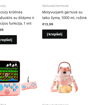
ozy
Gertuvės/termosai
ozy krūtinės
Motyvuojanti gertuvė su
žuoklis su šildymo ir
laiko žyma, 1000 ml, rožinė
cijos funkcija, 1 vnt
€
13,99
99
Į krepšelį
krepšelį