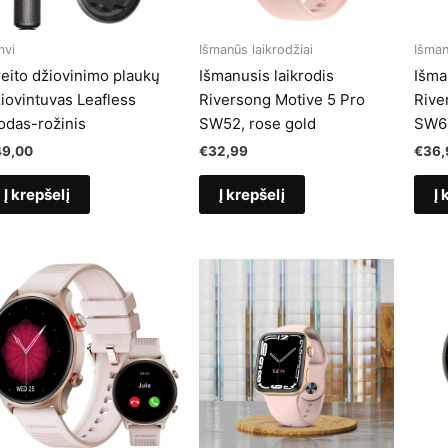
vi
Išmanūs laikrodžiai
Išman
eito džiovinimo plaukų
Išmanusis laikrodis
Išma
iovintuvas Leafless
Riversong Motive 5 Pro
Rive
odas-rožinis
SW52, rose gold
SW62
49,00
€
32,99
€
36,
Į krepšelį
Į krepšelį
Į 