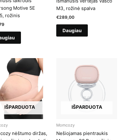
nusis laikrodis
Išmanusis vertėjas Vasco
rsong Motive 5E
M3, rožinė spalva
, rožinis
€
289,00
79
Daugiau
augiau
IŠPARDUOTA
IŠPARDUOTA
ozy
Momcozy
ozy nėštumo diržas,
Nešiojamas pientraukis