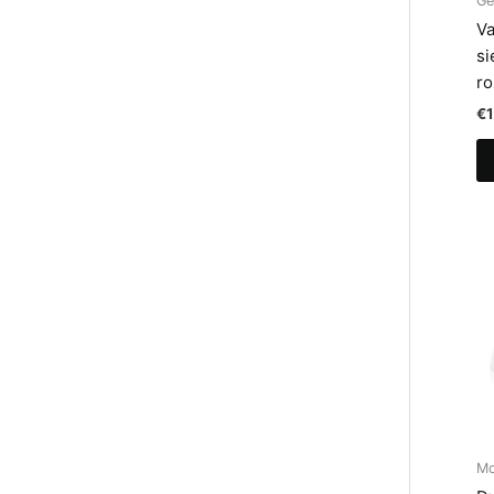
Ge
Va
si
ro
€
M