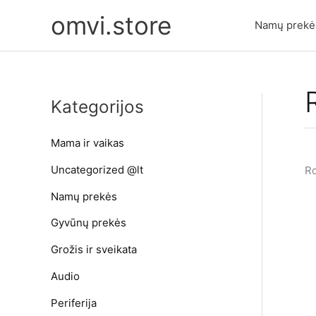
Pereiti
omvi.store
prie
Namų prekė
turinio
Kategorijos
Mama ir vaikas
Uncategorized @lt
Ro
Namų prekės
Gyvūnų prekės
Grožis ir sveikata
Audio
Periferija