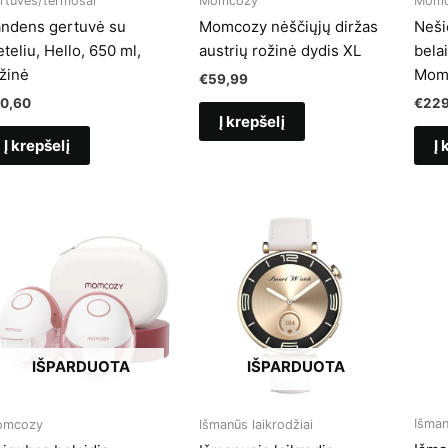
rtuvės/termosai
Momcozy
Momc
ndens gertuvė su
Momcozy nėščiųjų diržas
Neši
eteliu, Hello, 650 ml,
austrių rožinė dydis XL
belai
žinė
Mom
€
59,99
10,60
€
229
Į krepšelį
Į krepšelį
Į 
IŠPARDUOTA
IŠPARDUOTA
Išman
omcozy
Išmanūs laikrodžiai