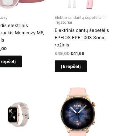
ozy
Elektriniai dantų šepetėliai ir
irigatoriai
dis elektrinis
Elektrinis dantų šepetėlis
traukis Momcozy M6,
EPEIOS EPET003 Sonic,
is
rožinis
,00
Original
Current
€
49,00
€
41,66
price
price
krepšelį
was:
is:
Į krepšelį
€49,00.
€41,66.