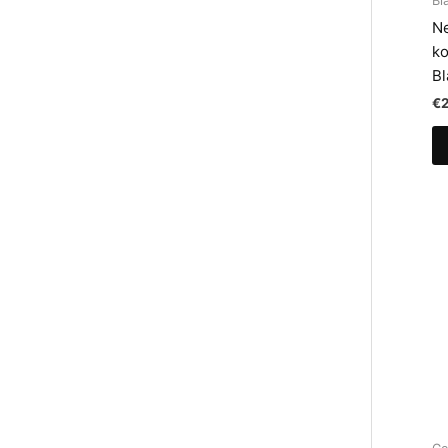
Bl
Ne
ko
Bl
€