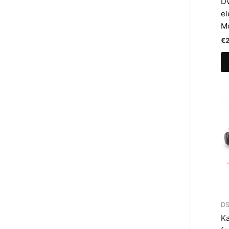
Dv
el
Mo
€
D
Ka