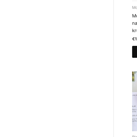
M
M
na
kr
€