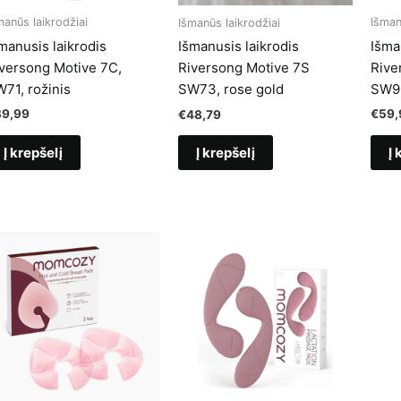
manūs laikrodžiai
Išman
Išmanūs laikrodžiai
manusis laikrodis
Išma
Išmanusis laikrodis
versong Motive 7C,
Rive
Riversong Motive 7S
71, rožinis
SW90
SW73, rose gold
39,99
€
59,
€
48,79
Į krepšelį
Į 
Į krepšelį