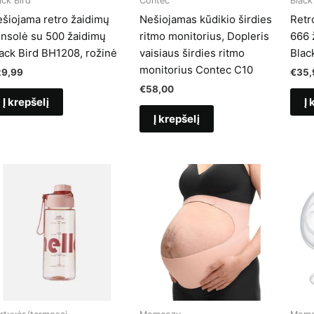
ack Bird
Contec
Black
šiojama retro žaidimų
Nešiojamas kūdikio širdies
Retr
nsolė su 500 žaidimų
ritmo monitorius, Dopleris
666 ž
ack Bird BH1208, rožinė
vaisiaus širdies ritmo
Blac
monitorius Contec C10
29,99
€
35,
€
58,00
Į krepšelį
Į 
Į krepšelį