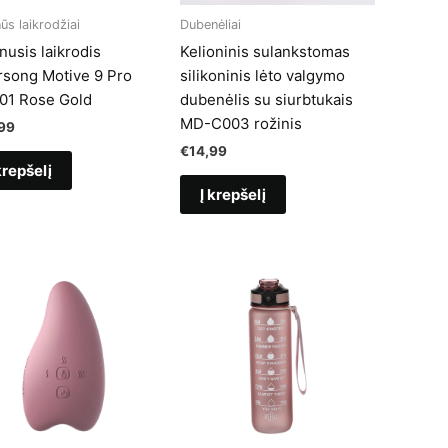
ūs laikrodžiai
Dubenėliai
nusis laikrodis
Kelioninis sulankstomas
rsong Motive 9 Pro
silikoninis lėto valgymo
1 Rose Gold
dubenėlis su siurbtukais
MD-C003 rožinis
99
€
14,99
krepšelį
Į krepšelį