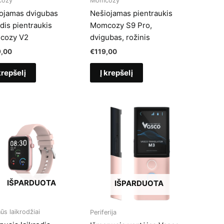
ozy
Momcozy
ojamas dvigubas
Nešiojamas pientraukis
dis pientraukis
Momcozy S9 Pro,
cozy V2
dvigubas, rožinis
,00
€
119,00
krepšelį
Į krepšelį
IŠPARDUOTA
IŠPARDUOTA
ūs laikrodžiai
Periferija