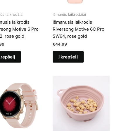
ūs laikrodžiai
Išmanūs laikrodžiai
nusis laikrodis
Išmanusis laikrodis
rsong Motive 6 Pro
Riversong Motive 6C Pro
, rose gold
SW64, rose gold
99
€
44,99
krepšelį
Į krepšelį