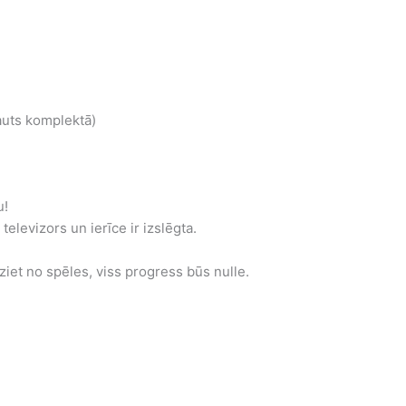
auts komplektā)
u!
televizors un ierīce ir izslēgta.
iet no spēles, viss progress būs nulle.