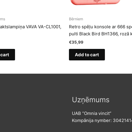
ums
Bērniem
aktslampiņa VAVA VA-CL1001,
Retro spēļu konsole ar 666 s
pulti Black Bird BH1366, rozā 
€
35,99
 cart
Add to cart
Uzņēmums
UAB “Omnia vincit”
Kompānija nymber: 304214