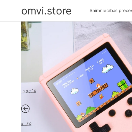
Skip
omvi.store
to
Saimniecības prece
content