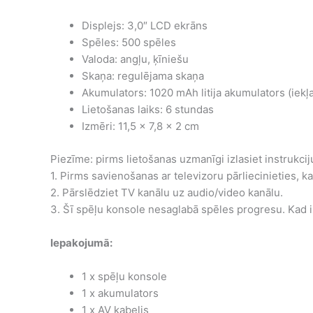
Displejs: 3,0″ LCD ekrāns
Spēles: 500 spēles
Valoda: angļu, ķīniešu
Skaņa: regulējama skaņa
Akumulators: 1020 mAh litija akumulators (iekļ
Lietošanas laiks: 6 stundas
Izmēri: 11,5 x 7,8 x 2 cm
Piezīme: pirms lietošanas uzmanīgi izlasiet instrukcij
1. Pirms savienošanas ar televizoru pārliecinieties, ka 
2. Pārslēdziet TV kanālu uz audio/video kanālu.
3. Šī spēļu konsole nesaglabā spēles progresu. Kad iz
Iepakojumā:
1 x spēļu konsole
1 x akumulators
1 x AV kabelis