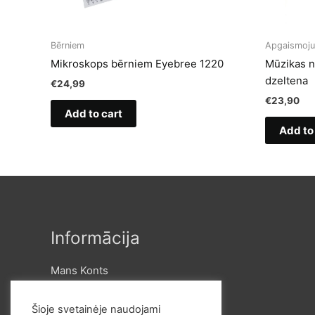
Bērniem
Apgaismoj
Mikroskops bērniem Eyebree 1220
Mūzikas n
dzeltena
€
24,99
€
23,90
Add to cart
Add to
Informācija
Mans Konts
Piegāde un apmaksa
Noteikumi un konfidencialitātes
Šioje svetainėje naudojami