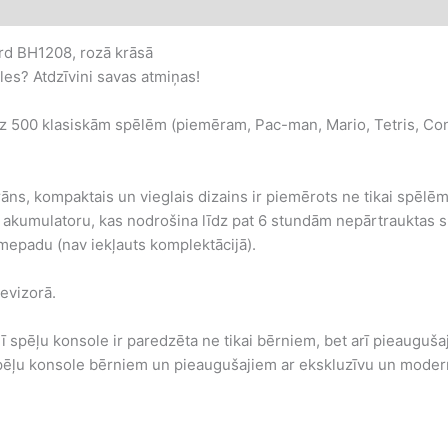
ird BH1208, rozā krāsā
les? Atdzīvini savas atmiņas!
īdz 500 klasiskām spēlēm (piemēram, Pac-man, Mario, Tetris, Cont
āns, kompaktais un vieglais dizains ir piemērots ne tikai spēlēm
u akumulatoru, kas nodrošina līdz pat 6 stundām nepārtrauktas s
amepadu (nav iekļauts komplektācijā).
levizorā.
ī spēļu konsole ir paredzēta ne tikai bērniem, bet arī pieaugušaj
pēļu konsole bērniem un pieaugušajiem ar ekskluzīvu un modernu