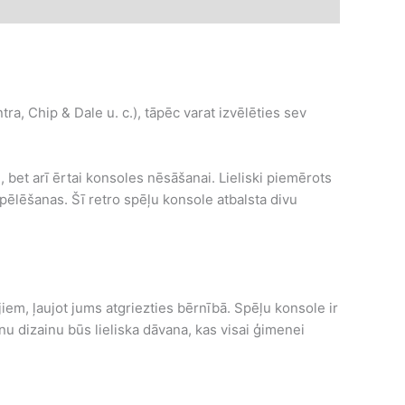
ra, Chip & Dale u. c.), tāpēc varat izvēlēties sev
, bet arī ērtai konsoles nēsāšanai. Lieliski piemērots
pēlēšanas. Šī retro spēļu konsole atbalsta divu
iem, ļaujot jums atgriezties bērnībā. Spēļu konsole ir
 dizainu būs lieliska dāvana, kas visai ģimenei