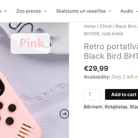
s
Zoo preces
Skaistums un veselība
Audio
Home
/
Zīmoli
/
Black Bird
/
BH1208, rozā krāsā
Retro portatī
Black Bird BH
€
29,99
Availability:
Only 2 left i
Retro
Add to cart
portatīvā
Bērniem
,
Rotaļlietas
,
Bla
spēļu
konsole
ar
500
spēlēm