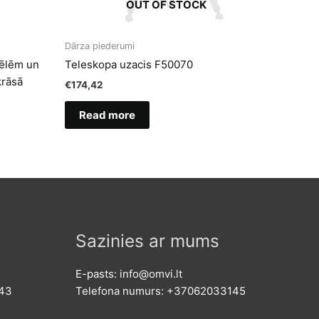
OUT OF STOCK
Dārza piederumi
pēlēm un
Teleskopa uzacis F50070
krāsā
€
174,42
Read more
Sazinies ar mums
E-pasts: info@omvi.lt
143
Telefona numurs: +37062033145