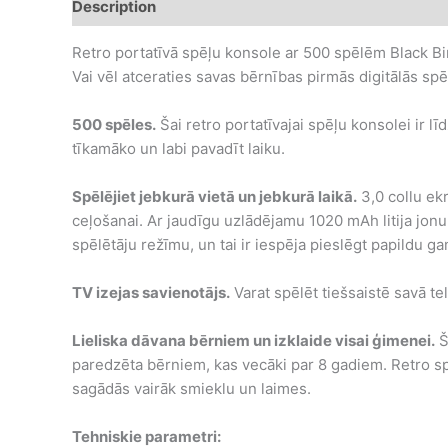
Description
Additional information
Retro portatīvā spēļu konsole ar 500 spēlēm Black B
Vai vēl atceraties savas bērnības pirmās digitālās spē
500 spēles.
Šai retro portatīvajai spēļu konsolei ir l
tīkamāko un labi pavadīt laiku.
Spēlējiet jebkurā vietā un jebkurā laikā.
3,0 collu ekr
ceļošanai. Ar jaudīgu uzlādējamu 1020 mAh litija jon
spēlētāju režīmu, un tai ir iespēja pieslēgt papildu g
TV izejas savienotājs.
Varat spēlēt tiešsaistē savā te
Lieliska dāvana bērniem un izklaide visai ģimenei.
Š
paredzēta bērniem, kas vecāki par 8 gadiem. Retro s
sagādās vairāk smieklu un laimes.
Tehniskie parametri: