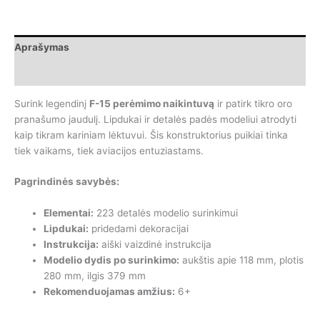
Wange
Air
force
Aprašymas
Intercepter
F15
Papildoma informacija
naikintuvas,
223
Surink legendinį
F-15 perėmimo naikintuvą
ir patirk tikro oro
dalys
pranašumo jaudulį. Lipdukai ir detalės padės modeliui atrodyti
kaip tikram kariniam lėktuvui. Šis konstruktorius puikiai tinka
tiek vaikams, tiek aviacijos entuziastams.
Pagrindinės savybės:
Elementai:
223 detalės modelio surinkimui
Lipdukai:
pridedami dekoracijai
Instrukcija:
aiški vaizdinė instrukcija
Modelio dydis po surinkimo:
aukštis apie 118 mm, plotis
280 mm, ilgis 379 mm
Rekomenduojamas amžius:
6+