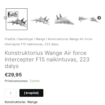
Pradžia
/
Gamintojai
/
Wange
/ Konstruktorius Wange Air force
Intercepter F15 naikintuvas, 223 dalys
Konstruktorius Wange Air force
Intercepter F15 naikintuvas, 223
dalys
€
29,95
Prieinamumas:
Turime
produkto
Į krepšelį
kiekis:
Konstruktorius
Konstruktoriai
,
Wange