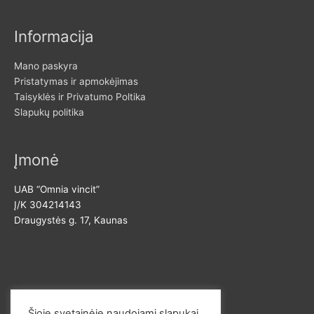
Informacija
Mano paskyra
Pristatymas ir apmokėjimas
Taisyklės ir Privatumo Poltika
Slapukų politika
Įmonė
UAB “Omnia vincit”
Į/K 304214143
Draugystės g. 17, Kaunas
Susisiekite
Šioje svetainėje naudojami slapukai