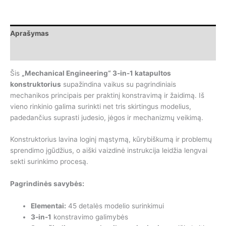
Wange
Mechanical
Engineering
Aprašymas
3-
in-
Papildoma informacija
1
katapulta,
Šis
„Mechanical Engineering“ 3-in-1 katapultos
45
konstruktorius
supažindina vaikus su pagrindiniais
dalys
mechanikos principais per praktinį konstravimą ir žaidimą. Iš
vieno rinkinio galima surinkti net tris skirtingus modelius,
padedančius suprasti judesio, jėgos ir mechanizmų veikimą.
Konstruktorius lavina loginį mąstymą, kūrybiškumą ir problemų
sprendimo įgūdžius, o aiški vaizdinė instrukcija leidžia lengvai
sekti surinkimo procesą.
Pagrindinės savybės:
Elementai:
45 detalės modelio surinkimui
3-in-1
konstravimo galimybės