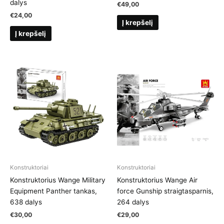
dalys
€
49,00
€
24,00
Į krepšelį
Į krepšelį
Konstruktoriai
Konstruktoriai
Konstruktorius Wange Military
Konstruktorius Wange Air
Equipment Panther tankas,
force Gunship straigtasparnis,
638 dalys
264 dalys
€
30,00
€
29,00