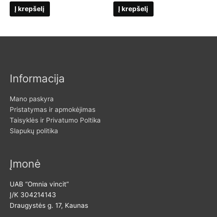
Į krepšelį
Į krepšelį
Informacija
Mano paskyra
Pristatymas ir apmokėjimas
Taisyklės ir Privatumo Poltika
Slapukų politika
Įmonė
UAB “Omnia vincit”
Į/K 304214143
Draugystės g. 17, Kaunas