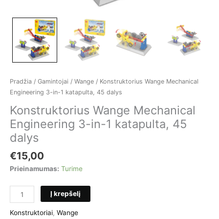
Pradžia
/
Gamintojai
/
Wange
/ Konstruktorius Wange Mechanical
Engineering 3-in-1 katapulta, 45 dalys
Konstruktorius Wange Mechanical
Engineering 3-in-1 katapulta, 45
dalys
€
15,00
Prieinamumas:
Turime
produkto
Į krepšelį
kiekis:
Konstruktorius
Konstruktoriai
,
Wange