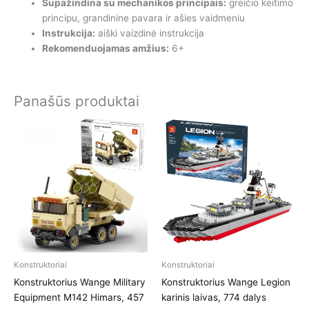
Supažindina su mechanikos principais:
greičio keitimo
principu, grandinine pavara ir ašies vaidmeniu
Instrukcija:
aiški vaizdinė instrukcija
Rekomenduojamas amžius:
6+
Panašūs produktai
Konstruktoriai
Konstruktoriai
Konstruktorius Wange Military
Konstruktorius Wange Legion
Equipment M142 Himars, 457
karinis laivas, 774 dalys