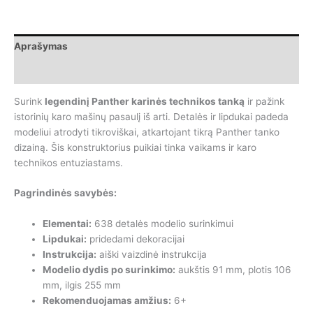
Wange
Military
Equipment
Aprašymas
Panther
tankas,
Papildoma informacija
638
dalys
Surink
legendinį Panther karinės technikos tanką
ir pažink
istorinių karo mašinų pasaulį iš arti. Detalės ir lipdukai padeda
modeliui atrodyti tikroviškai, atkartojant tikrą Panther tanko
dizainą. Šis konstruktorius puikiai tinka vaikams ir karo
technikos entuziastams.
Pagrindinės savybės:
Elementai:
638 detalės modelio surinkimui
Lipdukai:
pridedami dekoracijai
Instrukcija:
aiški vaizdinė instrukcija
Modelio dydis po surinkimo:
aukštis 91 mm, plotis 106
mm, ilgis 255 mm
Rekomenduojamas amžius:
6+