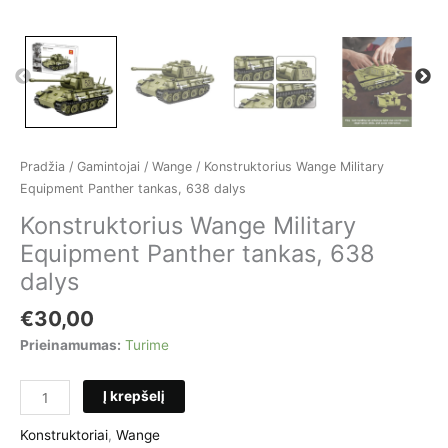
Pradžia
/
Gamintojai
/
Wange
/ Konstruktorius Wange Military
Equipment Panther tankas, 638 dalys
Konstruktorius Wange Military
Equipment Panther tankas, 638
dalys
€
30,00
Prieinamumas:
Turime
produkto
Į krepšelį
kiekis:
Konstruktorius
Konstruktoriai
,
Wange