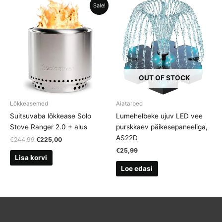
Sale!
OUT OF STOCK
Lõkkeasemed
Aiatarbed
Suitsuvaba lõkkease Solo
Lumehelbeke ujuv LED vee
Stove Ranger 2.0 + alus
purskkaev päikesepaneeliga,
AS22D
Algne
Current
€
244,99
€
225,00
hind
price
€
25,99
oli:
is:
Lisa korvi
€244,99.
€225,00.
Loe edasi