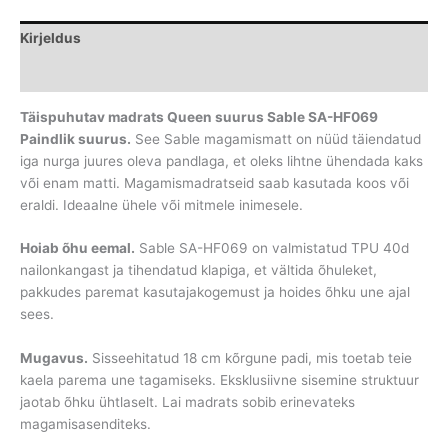
Sable
SA-
Kirjeldus
HF069
kogus
Lisainfo
Täispuhutav madrats Queen suurus Sable SA-HF069
Paindlik suurus.
See Sable magamismatt on nüüd täiendatud
iga nurga juures oleva pandlaga, et oleks lihtne ühendada kaks
või enam matti. Magamismadratseid saab kasutada koos või
eraldi. Ideaalne ühele või mitmele inimesele.
Hoiab õhu eemal.
Sable SA-HF069 on valmistatud TPU 40d
nailonkangast ja tihendatud klapiga, et vältida õhuleket,
pakkudes paremat kasutajakogemust ja hoides õhku une ajal
sees.
Mugavus.
Sisseehitatud 18 cm kõrgune padi, mis toetab teie
kaela parema une tagamiseks. Eksklusiivne sisemine struktuur
jaotab õhku ühtlaselt. Lai madrats sobib erinevateks
magamisasenditeks.