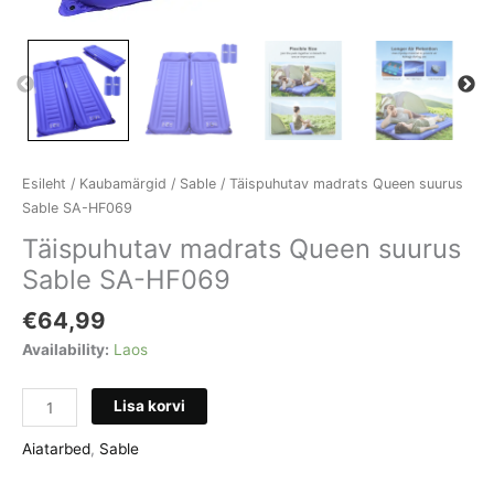
Esileht
/
Kaubamärgid
/
Sable
/ Täispuhutav madrats Queen suurus
Sable SA-HF069
Täispuhutav madrats Queen suurus
Sable SA-HF069
€
64,99
Availability:
Laos
Täispuhutav
Lisa korvi
madrats
Queen
Aiatarbed
,
Sable
suurus