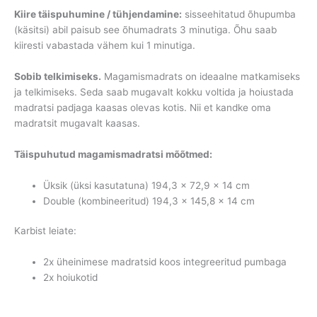
Kiire täispuhumine / tühjendamine:
sisseehitatud õhupumba
(käsitsi) abil paisub see õhumadrats 3 minutiga. Õhu saab
kiiresti vabastada vähem kui 1 minutiga.
Sobib telkimiseks.
Magamismadrats on ideaalne matkamiseks
ja telkimiseks. Seda saab mugavalt kokku voltida ja hoiustada
madratsi padjaga kaasas olevas kotis. Nii et kandke oma
madratsit mugavalt kaasas.
Täispuhutud magamismadratsi mõõtmed:
Üksik (üksi kasutatuna) 194,3 x 72,9 x 14 cm
Double (kombineeritud) 194,3 x 145,8 x 14 cm
Karbist leiate:
2x üheinimese madratsid koos integreeritud pumbaga
2x hoiukotid