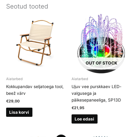
Seotud tooted
OUT OF STOCK
Aiatarbed
Aiatarbed
Kokkupandav seljatoega tool,
Ujuv vee purskkaev LED-
beež värv
valgusega ja
päikesepaneeliga, SP13D
€
29,00
€
21,95
Lisa korvi
Loe edasi