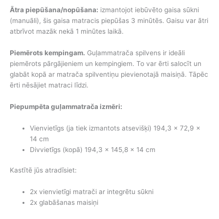
Ātra piepūšana/nopūšana:
izmantojot iebūvēto gaisa sūkni
(manuāli), šis gaisa matracis piepūšas 3 minūtēs. Gaisu var ātri
atbrīvot mazāk nekā 1 minūtes laikā.
Piemērots kempingam.
Guļammatrača spilvens ir ideāli
piemērots pārgājieniem un kempingiem. To var ērti salocīt un
glabāt kopā ar matrača spilventiņu pievienotajā maisiņā. Tāpēc
ērti nēsājiet matraci līdzi.
Piepumpēta guļammatrača izmēri:
Vienvietīgs (ja tiek izmantots atsevišķi) 194,3 x 72,9 x
14 cm
Divvietīgs (kopā) 194,3 x 145,8 x 14 cm
Kastītē jūs atradīsiet:
2x vienvietīgi matrači ar integrētu sūkni
2x glabāšanas maisiņi