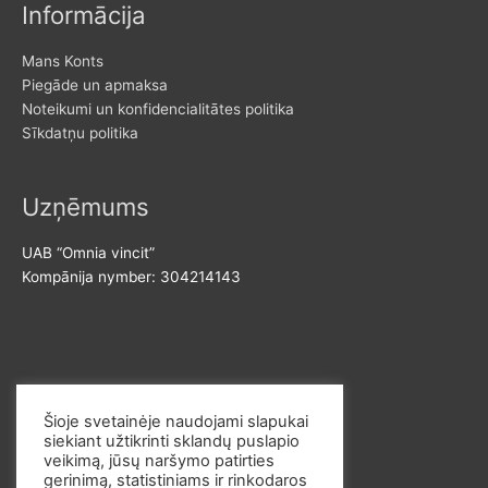
Informācija
Mans Konts
Piegāde un apmaksa
Noteikumi un konfidencialitātes politika
Sīkdatņu politika
Uzņēmums
UAB “Omnia vincit”
Kompānija nymber: 304214143
Sazinies ar mums
Šioje svetainėje naudojami slapukai
siekiant užtikrinti sklandų puslapio
E-pasts: info@omvi.lt
veikimą, jūsų naršymo patirties
Telefona numurs: +37062033145
gerinimą, statistiniams ir rinkodaros