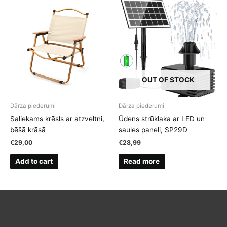
OUT OF STOCK
Dārza piederumi
Dārza piederumi
Saliekams krēsls ar atzveltni,
Ūdens strūklaka ar LED un
bēšā krāsā
saules paneli, SP29D
€
29,00
€
28,99
Add to cart
Read more