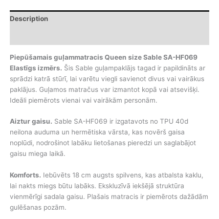
Sable
SA-
Description
HF069
quantity
Additional information
Piepūšamais guļammatracis Queen size Sable SA-HF069
Elastīgs izmērs.
Šis Sable guļampaklājs tagad ir papildināts ar
sprādzi katrā stūrī, lai varētu viegli savienot divus vai vairākus
paklājus. Guļamos matračus var izmantot kopā vai atsevišķi.
Ideāli piemērots vienai vai vairākām personām.
Aiztur gaisu.
Sable SA-HF069 ir izgatavots no TPU 40d
neilona auduma un hermētiska vārsta, kas novērš gaisa
noplūdi, nodrošinot labāku lietošanas pieredzi un saglabājot
gaisu miega laikā.
Komforts.
Iebūvēts 18 cm augsts spilvens, kas atbalsta kaklu,
lai nakts miegs būtu labāks. Ekskluzīvā iekšējā struktūra
vienmērīgi sadala gaisu. Plašais matracis ir piemērots dažādām
gulēšanas pozām.