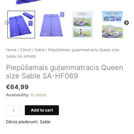
Home
/
Zīmoli
/
Sable
/ Piepūšamais guļammatracis Queen size
Sable SA-HF069
Piepūšamais guļammatracis Queen
size Sable SA-HF069
€
64,99
Availability:
In stock
Piepūšamais
Add to cart
guļammatracis
Queen
Dārza piederumi
,
Sable
size