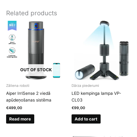
Related products
OUT OF STOCK
Zāliena roboti
Dārza piederumi
Aiper IrriSense 2 viedā
LED kempinga lampa VP-
apūdeņošanas sistēma
CL03
€
499,00
€
99,00
Read more
Add to cart