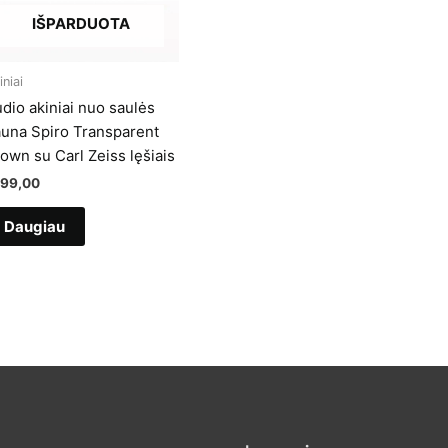
IŠPARDUOTA
iniai
dio akiniai nuo saulės
una Spiro Transparent
own su Carl Zeiss lęšiais
199,00
Daugiau