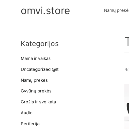
Pereiti
omvi.store
prie
Namų prekė
turinio
Kategorijos
Mama ir vaikas
Uncategorized @lt
Ro
Namų prekės
Gyvūnų prekės
Grožis ir sveikata
Audio
Periferija