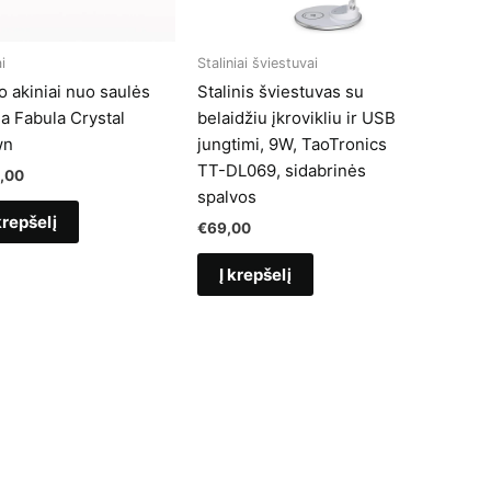
i
Staliniai šviestuvai
o akiniai nuo saulės
Stalinis šviestuvas su
a Fabula Crystal
belaidžiu įkrovikliu ir USB
wn
jungtimi, 9W, TaoTronics
TT-DL069, sidabrinės
,00
spalvos
krepšelį
€
69,00
Į krepšelį