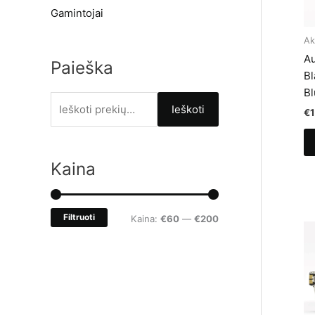
Gamintojai
Ak
Au
Paieška
Bl
Bl
I
Ieškoti
€
e
š
Kaina
k
o
t
Filtruoti
M
M
Kaina:
€60
—
€200
i
i
a
:
n
k
k
s
a
k