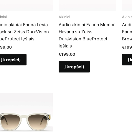
iniai
Akiniai
Akinia
dio akiniai Fauna Levia
Audio akiniai Fauna Memor
Audi
ack su Zeiss DuraVision
Havana su Zeiss
Faun
ueProtect lęšiais
DuraVision BlueProtect
Bro
lęšiais
199,00
€
199
€
199,00
Į krepšelį
Į 
Į krepšelį