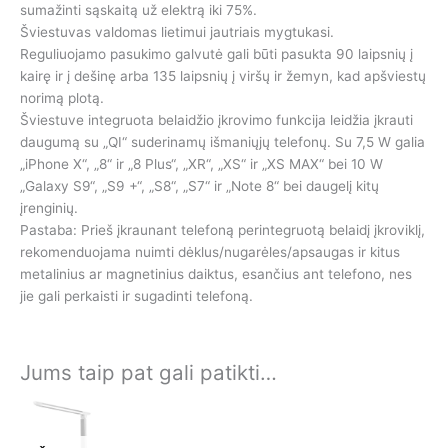
sumažinti sąskaitą už elektrą iki 75%.
Šviestuvas valdomas lietimui jautriais mygtukasi.
Reguliuojamo pasukimo galvutė gali būti pasukta 90 laipsnių į
kairę ir į dešinę arba 135 laipsnių į viršų ir žemyn, kad apšviestų
norimą plotą.
Šviestuve integruota belaidžio įkrovimo funkcija leidžia įkrauti
daugumą su „QI“ suderinamų išmaniųjų telefonų. Su 7,5 W galia
„iPhone X“, „8“ ir „8 Plus“, „XR“, „XS“ ir „XS MAX“ bei 10 W
„Galaxy S9“, „S9 +“, „S8“, „S7“ ir „Note 8“ bei daugelį kitų
įrenginių.
Pastaba: Prieš įkraunant telefoną perintegruotą belaidį įkroviklį,
rekomenduojama nuimti dėklus/nugarėles/apsaugas ir kitus
metalinius ar magnetinius daiktus, esančius ant telefono, nes
jie gali perkaisti ir sugadinti telefoną.
Jums taip pat gali patikti…