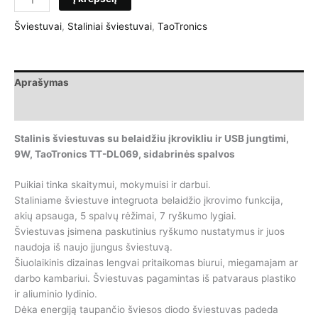
kiekis:
Stalinis
Šviestuvai
,
Staliniai šviestuvai
,
TaoTronics
šviestuvas
su
belaidžiu
Aprašymas
įkrovikliu
ir
Papildoma informacija
USB
jungtimi,
Stalinis šviestuvas su belaidžiu įkrovikliu ir USB jungtimi,
9W,
9W, TaoTronics TT-DL069, sidabrinės spalvos
TaoTronics
TT-
Puikiai tinka skaitymui, mokymuisi ir darbui.
DL069,
Staliniame šviestuve integruota belaidžio įkrovimo funkcija,
sidabrinės
akių apsauga, 5 spalvų rėžimai, 7 ryškumo lygiai.
spalvos
Šviestuvas įsimena paskutinius ryškumo nustatymus ir juos
naudoja iš naujo įjungus šviestuvą.
Šiuolaikinis dizainas lengvai pritaikomas biurui, miegamajam ar
darbo kambariui. Šviestuvas pagamintas iš patvaraus plastiko
ir aliuminio lydinio.
Dėka energiją taupančio šviesos diodo šviestuvas padeda