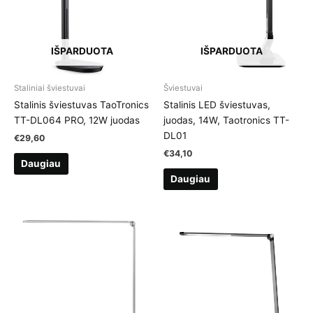
IŠPARDUOTA
IŠPARDUOTA
Staliniai šviestuvai
Šviestuvai
Stalinis šviestuvas TaoTronics
Stalinis LED šviestuvas,
TT-DL064 PRO, 12W juodas
juodas, 14W, Taotronics TT-
DL01
€
29,60
€
34,10
Daugiau
Daugiau