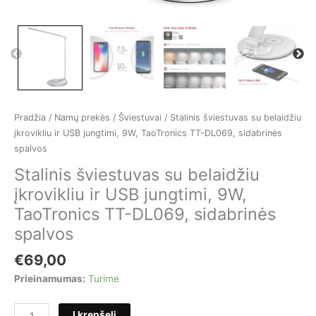
Pradžia
/
Namų prekės
/
Šviestuvai
/ Stalinis šviestuvas su belaidžiu
įkrovikliu ir USB jungtimi, 9W, TaoTronics TT-DL069, sidabrinės
spalvos
Stalinis šviestuvas su belaidžiu
įkrovikliu ir USB jungtimi, 9W,
TaoTronics TT-DL069, sidabrinės
spalvos
€
69,00
Prieinamumas:
Turime
produkto
Į krepšelį