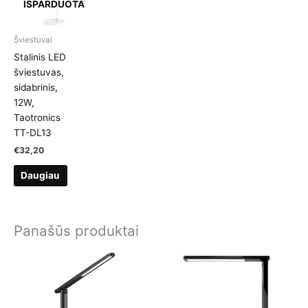
IŠPARDUOTA
Šviestuvai
Stalinis LED
šviestuvas,
sidabrinis,
12W,
Taotronics
TT-DL13
€
32,20
Daugiau
Panašūs produktai