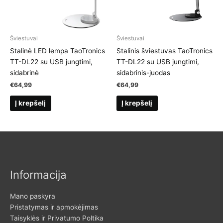
Šviestuvai
Šviestuvai
Stalinė LED lempa TaoTronics
Stalinis šviestuvas TaoTronics
TT-DL22 su USB jungtimi,
TT-DL22 su USB jungtimi,
sidabrinė
sidabrinis-juodas
€
64,99
€
64,99
Į krepšelį
Į krepšelį
Informacija
Mano paskyra
Pristatymas ir apmokėjimas
Taisyklės ir Privatumo Poltika