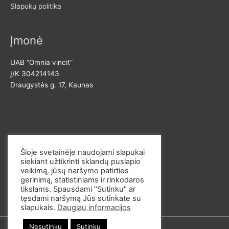
Slapukų politika
Įmonė
UAB “Omnia vincit”
Į/K 304214143
Draugystės g. 17, Kaunas
Susisiekite
Šioje svetainėje naudojami slapukai
siekiant užtikrinti sklandų puslapio
El. p. info@omvi.lt
veikimą, jūsų naršymo patirties
Tel. 862033145
gerinimą, statistiniams ir rinkodaros
tikslams. Spausdami "Sutinku" ar
tęsdami naršymą Jūs sutinkate su
slapukais.
Daugiau informacijos
Nesutinku
Sutinku